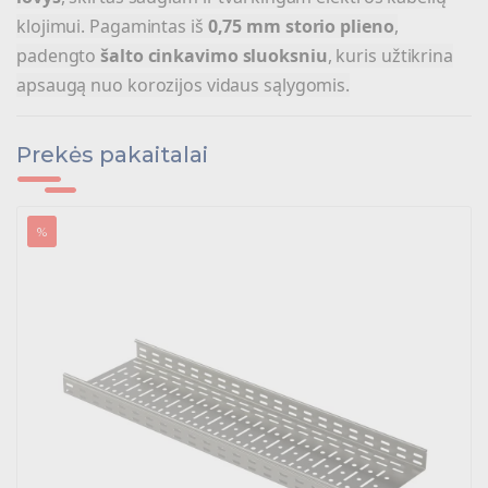
Tvirtinimo medžiagos, instaliacijos jungtys
klojimui. Pagamintas iš
0,75 mm storio plieno
,
padengto
šalto cinkavimo sluoksniu
, kuris užtikrina
Telekomunikacijų prekės
apsaugą nuo korozijos vidaus sąlygomis.
Apšvietimo prekės
Prekės pakaitalai
%