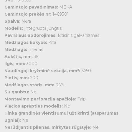
SKU:
1313955
Sieniniai/lubiniai/centriniai laikikliai
Dangčių spaustukai
Lubiniai laikikliai
T formos atšakos
Įžeminimo jungtys
Gamintojo pavadinimas:
MEKA
Sieninės/profilio atramos
Potencialo išlyginimo šynos
Alkūnės
Atraminiai profiliai
T formos pridedamos atšakos
Gamintojo prekės nr:
1469301
Vamzdžių spaustukai įžeminimui
Lubiniai laikikliai
T formos atšakos
Vielos laikikliai
Sujungimai
Sieniniai/lubiniai/centriniai laikikliai
Spalva:
Nėra
Potencialo išlyginimo šynos
Atraminiai profiliai
T formos pridedamos atšakos
Modelis:
Integruota jungtis
Pertvaros
Stogo laikikliai vielai
Sieninės/profilio atramos
Vielos laikikliai
Paviršiaus apdorojimas:
Ištisinis galvanizmas
Sujungimai
Sieniniai/lubiniai/centriniai laikikliai
Tvirtinimo medžiagos
Lubiniai profiliai
Apsauginiai vamzdžiai
Medžiagos kokybė:
Kita
Pertvaros
Stogo laikikliai vielai
Sieninės/profilio atramos
Lubiniai laikikliai
Žaibolaidžio sistemos
Medžiaga:
Plienas
Tvirtinimo medžiagos
Lubiniai profiliai
Apsauginiai vamzdžiai
Atraminiai profiliai
Aukštis, mm:
35
Priedai įžeminimui / žaibo apsaugos
Lubiniai laikikliai
Ilgis, mm:
3000
Žaibolaidžio sistemos
Sujungimai
Revizinės dėžės
Naudingoji kryžminė sekcija, mm²:
6650
Atraminiai profiliai
Priedai įžeminimui / žaibo apsaugos
Pertvaros
Plotis, mm:
200
Sujungimai
Montažinės plokštės
Revizinės dėžės
Medžiagos storis, mm:
0.75
Pertvaros
Tvirtinimo medžiagos
Su gaubtu:
Ne
Montažinės plokštės
Montavimo perforacija apačioje:
Taip
Briaunų apsaugos
Plačios aprėpties modelis:
Ne
Tvirtinimo medžiagos
Apatiniai galiniai dangteliai
Tinka grandinės vientisumui užtikrinti (atsparumas
Briaunų apsaugos
Apsauginiai dangteliai
ugniai):
Ne
Apatiniai galiniai dangteliai
Nerūdijantis plienas, mirkytas rūgštyje:
Ne
Apšvietimo loviai