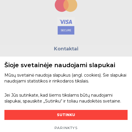
Kontaktai
E.paštas:
biuras@helso.lt
Šioje svetainėje naudojami slapukai
Telefonas:
+370 5 215 0070
Adresas: Vilkpėdės g. 4, LT-03151, Vilnius
Mūsų svetainė naudoja slapukus (angl. cookies). Šie slapukai
naudojami statistikos ir rinkodaros tikslais.
Žiūrėti žemėlapyje
Jei Jūs sutinkate, kad šiems tikslams būtų naudojami
slapukai, spauskite „Sutinku“ ir toliau naudokitės svetaine.
Bendraukime
SUTINKU
PARINKTYS