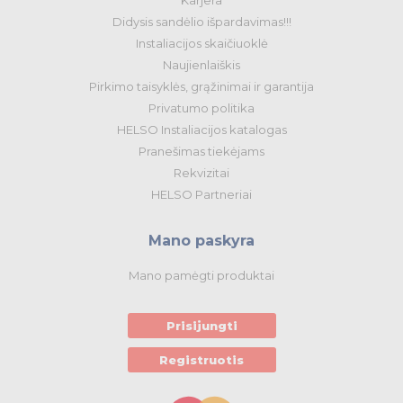
Karjera
Didysis sandėlio išpardavimas!!!
Instaliacijos skaičiuoklė
Naujienlaiškis
Pirkimo taisyklės, grąžinimai ir garantija
Privatumo politika
HELSO Instaliacijos katalogas
Pranešimas tiekėjams
Rekvizitai
HELSO Partneriai
Mano paskyra
Mano pamėgti produktai
Prisijungti
Registruotis