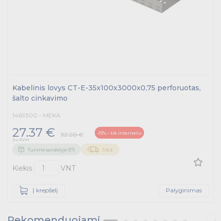
Kabelinis lovys CT-E-35x100x3000x0,75 perforuotas,
šalto cinkavimo
1469300 - MEKA
27.37 €
-15% – tik internetu
32.20 €
Su PVM
Turime sandėlyje (17)
3 d.d.
Kiekis
VNT
Į krepšelį
Palyginimas
Rekomenduojami