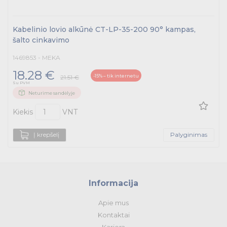
Kabelinio lovio alkūnė CT-LP-35-200 90° kampas,
šalto cinkavimo
1469853 - MEKA
18.28 €
-15% – tik internetu
21.51 €
Su PVM
Neturime sandėlyje
Kiekis
VNT
Į krepšelį
Palyginimas
Informacija
Apie mus
Kontaktai