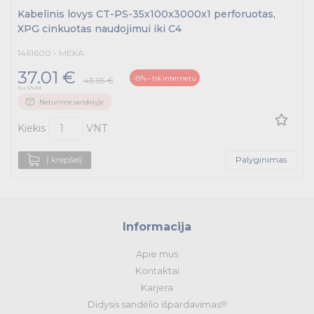
Kabelinis lovys CT-PS-35x100x3000x1 perforuotas,
XPG cinkuotas naudojimui iki C4
1461600 - MEKA
37.01 €
-15% – tik internetu
43.55 €
Su PVM
Neturime sandėlyje
Kiekis
VNT
Į krepšelį
Palyginimas
Informacija
Apie mus
Kontaktai
Karjera
Didysis sandėlio išpardavimas!!!