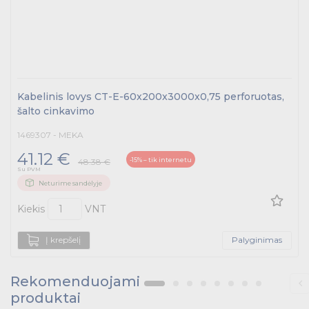
Kabelinis lovys CT-E-60x200x3000x0,75 perforuotas,
šalto cinkavimo
1469307 - MEKA
41.12 €
-15% – tik internetu
48.38 €
Su PVM
Neturime sandėlyje
Kiekis
VNT
Į krepšelį
Palyginimas
Rekomenduojami
produktai