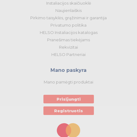
Instaliacijos skaičiuoklė
Naujienlaiškis
Pirkimo taisyklės, grąžinimai ir garantija
Privatumo politika
HELSO Instaliacijos katalogas
Pranešimas tiekėjams
Rekvizitai
HELSO Partneriai
Mano paskyra
Mano pamėgti produktai
Prisijungti
Registruotis