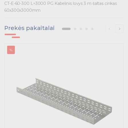
Tvirtinimo medžiagos, instaliacijos jungtys
CT-E-60-300 L=3000 PG Kabelinis lovys 3 m šaltas cinkas
60x300x3000mm
Telekomunikacijų prekės
Prekės pakaitalai
Apšvietimo prekės
%