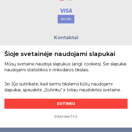
Kontaktai
E.paštas:
biuras@helso.lt
Šioje svetainėje naudojami slapukai
Telefonas:
+370 5 215 0070
Adresas: Vilkpėdės g. 4, LT-03151, Vilnius
Mūsų svetainė naudoja slapukus (angl. cookies). Šie slapukai
naudojami statistikos ir rinkodaros tikslais.
Žiūrėti žemėlapyje
Jei Jūs sutinkate, kad šiems tikslams būtų naudojami
slapukai, spauskite „Sutinku“ ir toliau naudokitės svetaine.
Bendraukime
SUTINKU
PARINKTYS