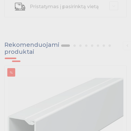
Pristatymas į pasirinktą vietą
Kabelius laikančių metalinių sistemų produktai
Tvirtinimo medžiagos, instaliacijos jungtys
Telekomunikacijų prekės
Rekomenduojami
Apšvietimo prekės
produktai
%