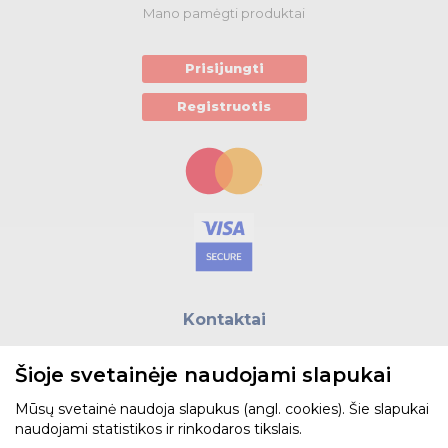
Mano pamėgti produktai
Prisijungti
Registruotis
Kontaktai
E.paštas:
biuras@helso.lt
Šioje svetainėje naudojami slapukai
Telefonas:
+370 5 215 0070
Adresas: Vilkpėdės g. 4, LT-03151, Vilnius
Mūsų svetainė naudoja slapukus (angl. cookies). Šie slapukai
naudojami statistikos ir rinkodaros tikslais.