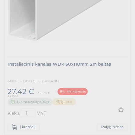
Instaliacinis kanalas WDK 60x110mm 2m baltas
6191215 - OBO BETTERMANN
27.42 €
-15% – tik internetu
32.26 €
Su PVM
Turime sandėlyje (100+)
3 d.d.
Kiekis
VNT
Į krepšelį
Palyginimas