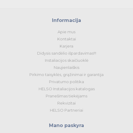
Informacija
Apie mus
Kontaktai
Karjera
Didysis sandėlio išpardavimas!!!
Instaliacijos skaičiuoklė
Naujienlaiškis
Pirkimo taisyklės, grąžinimai ir garantija
Privatumo politika
HELSO Instaliacijos katalogas
Pranešimas tiekėjams
Rekvizitai
HELSO Partneriai
Mano paskyra