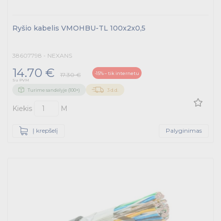
Ryšio kabelis VMOHBU-TL 100x2x0,5
38607798 - NEXANS
14.70 €
-15% – tik internetu
17.30 €
Su PVM
Turime sandėlyje (100+)
3 d.d.
Kiekis
M
Į krepšelį
Palyginimas