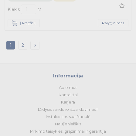
Kiekis
M
Į krepšelį
Palyginimas
1
2
Informacija
Apie mus
Kontaktai
Karjera
Didysis sandėlio išpardavimas!!!
Instaliacijos skaičiuoklė
Naujienlaiškis
Pirkimo taisyklės, grąžinimai ir garantija