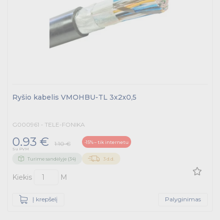
Ryšio kabelis VMOHBU-TL 3x2x0,5
G000961 - TELE-FONIKA
0.93 €
-15% – tik internetu
1.10 €
Su PVM
Turime sandėlyje (34)
3 d.d.
Kiekis
M
Į krepšelį
Palyginimas