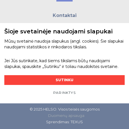
Kontaktai
E.paštas:
biuras@helso.lt
Šioje svetainėje naudojami slapukai
Telefonas:
+370 5 215 0070
Adresas: Vilkpėdės g. 4, LT-03151, Vilnius
Mūsų svetainė naudoja slapukus (angl. cookies). Šie slapukai
naudojami statistikos ir rinkodaros tikslais.
Žiūrėti žemėlapyje
Jei Jūs sutinkate, kad šiems tikslams būtų naudojami
slapukai, spauskite „Sutinku“ ir toliau naudokitės svetaine.
Bendraukime
SUTINKU
PARINKTYS
© 2025 HELSO. Visos teisės saugomos
Duomenų apsauga
Sprendimas:
TEXUS