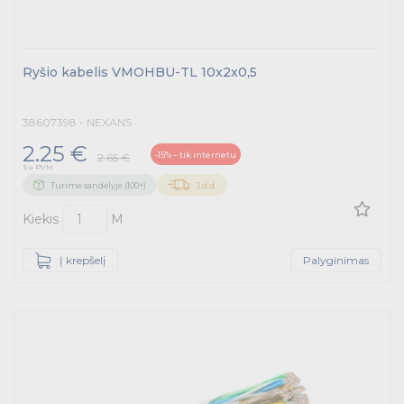
Ryšio kabelis VMOHBU-TL 10x2x0,5
38607398 - NEXANS
2.25 €
-15% – tik internetu
2.65 €
Su PVM
Turime sandėlyje (100+)
3 d.d.
Kiekis
M
Į krepšelį
Palyginimas