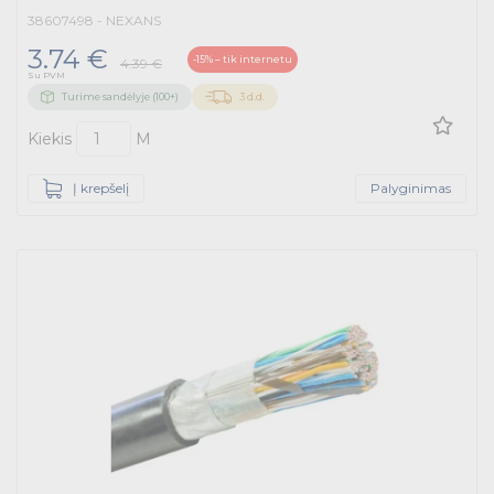
38607498 - NEXANS
3.74 €
-15% – tik internetu
4.39 €
Su PVM
Turime sandėlyje (100+)
3 d.d.
Kiekis
M
Į krepšelį
Palyginimas