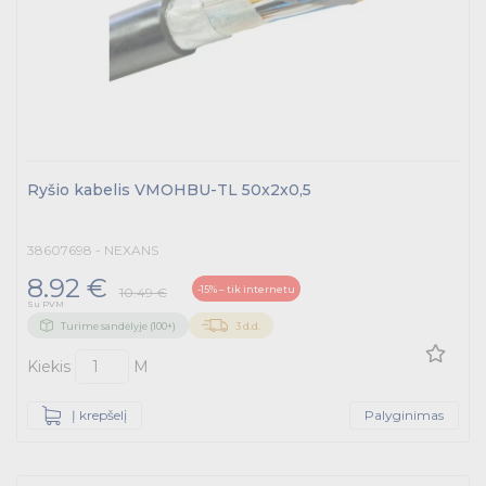
Ryšio kabelis VMOHBU-TL 50x2x0,5
38607698 - NEXANS
8.92 €
-15% – tik internetu
10.49 €
Su PVM
Turime sandėlyje (100+)
3 d.d.
Kiekis
M
Į krepšelį
Palyginimas