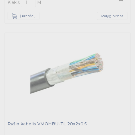
Kiekis
M
Į krepšelį
Palyginimas
Ryšio kabelis VMOHBU-TL 20x2x0,5