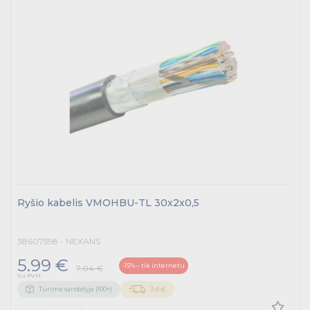
Ryšio kabelis VMOHBU-TL 30x2x0,5
38607598 - NEXANS
5.99 €
-15% – tik internetu
7.04 €
Su PVM
Turime sandėlyje (100+)
3 d.d.