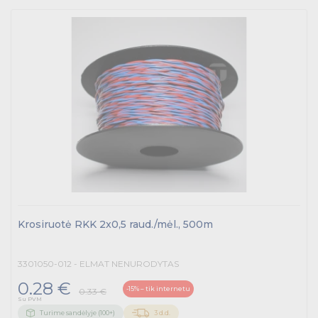
Krosiruotė RKK 2x0,5 raud./mėl., 500m
3301050-012 - ELMAT NENURODYTAS
0.28 €
-15% – tik internetu
0.33 €
Su PVM
Turime sandėlyje (100+)
3 d.d.