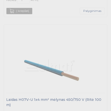
Į krepšelį
Palyginimas
Laidas H07V-U 1x4 mm² mėlynas 450/750 V (Ritė 100
m)