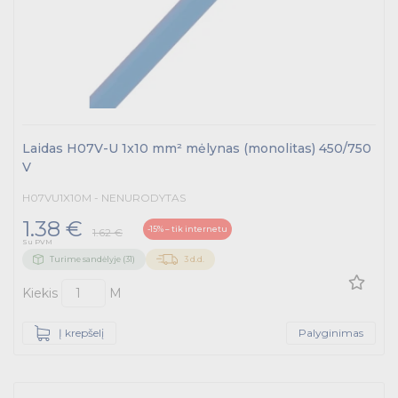
Laidas H07V-U 1x10 mm² mėlynas (monolitas) 450/750
V
H07VU1X10M - NENURODYTAS
1.38 €
-15% – tik internetu
1.62 €
Su PVM
Turime sandėlyje (31)
3 d.d.
Kiekis
M
Į krepšelį
Palyginimas