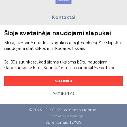
Kontaktai
E.paštas:
biuras@helso.lt
Šioje svetainėje naudojami slapukai
Telefonas:
+370 5 215 0070
Adresas: Vilkpėdės g. 4, LT-03151, Vilnius
Mūsų svetainė naudoja slapukus (angl. cookies). Šie slapukai
naudojami statistikos ir rinkodaros tikslais.
Žiūrėti žemėlapyje
Jei Jūs sutinkate, kad šiems tikslams būtų naudojami
slapukai, spauskite „Sutinku“ ir toliau naudokitės svetaine.
Bendraukime
SUTINKU
PARINKTYS
© 2025 HELSO. Visos teisės saugomos
Duomenų apsauga
Sprendimas:
TEXUS