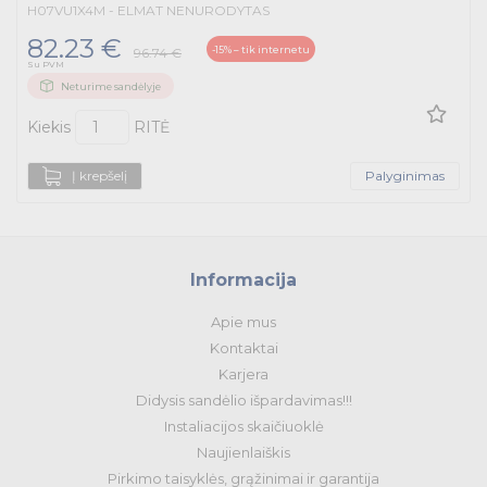
H07VU1X4M - ELMAT NENURODYTAS
82.23 €
-15% – tik internetu
96.74 €
Su PVM
Neturime sandėlyje
Kiekis
RITĖ
Į krepšelį
Palyginimas
Informacija
Apie mus
Kontaktai
Karjera
Didysis sandėlio išpardavimas!!!
Instaliacijos skaičiuoklė
Naujienlaiškis
Pirkimo taisyklės, grąžinimai ir garantija