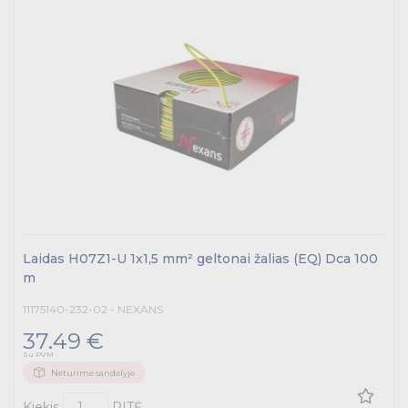
Laidas H07Z1-U 1x1,5 mm² geltonai žalias (EQ) Dca 100
m
11175140-232-02 - NEXANS
37.49 €
Su PVM
Neturime sandėlyje
Kiekis
RITĖ