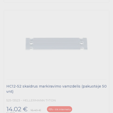
HC12-52 skaidrus markiravimo vamzdelis (pakuotėje 50
vnt)
525-13523 - HELLERMANN TYTON
14.02 €
-15% – tik internetu
16.49 €
Su PVM