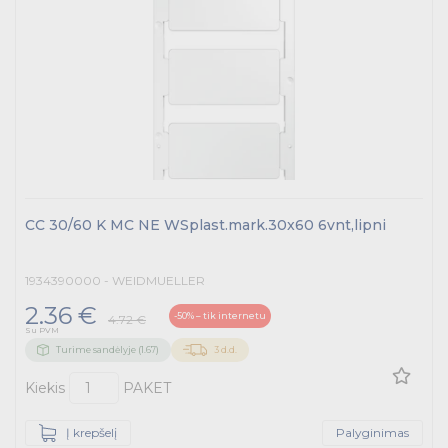
Buitiniai jungikliai, kištukiniai lizdai ir priedai
Kabelius laikančių metalinių sistemų produktai
Tvirtinimo medžiagos, instaliacijos jungtys
Telekomunikacijų prekės
Apšvietimo prekės
CC 30/60 K MC NE WSplast.mark.30x60 6vnt,lipni
1934390000 - WEIDMUELLER
2.36 €
-50% – tik internetu
4.72 €
Su PVM
Turime sandėlyje (1.67)
3 d.d.
Kiekis
PAKET
Į krepšelį
Palyginimas