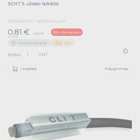
SCHT 5, užrašo laikiklis
0292460000 - WEIDMUELLER
0.81 €
-50% – tik internetu
1.62 €
Su PVM
Turime sandėlyje (6)
3 d.d.
Kiekis
VNT
Į krepšelį
Palyginimas