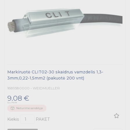
Markiruotė CLIT02-30 skaidrus vamzdelis 1,3-
3mm,0,22-1,5mm2 (pakuotė 200 vnt)
1889580000 - WEIDMUELLER
9.08 €
Su PVM
Neturime sandėlyje
Kiekis
PAKET