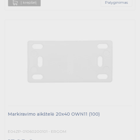
Į krepšelį
Palyginimas
Markiravimo aikštelė 20x40 OWN11 (100)
E04ZP-01060200101 - ERGOM