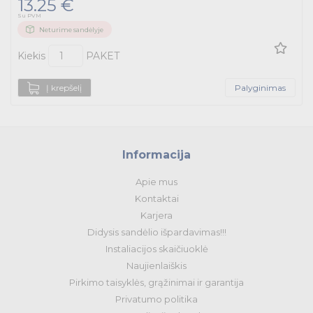
13.25 €
Su PVM
Neturime sandėlyje
Kiekis
PAKET
Į krepšelį
Palyginimas
Informacija
Apie mus
Kontaktai
Karjera
Didysis sandėlio išpardavimas!!!
Instaliacijos skaičiuoklė
Naujienlaiškis
Pirkimo taisyklės, grąžinimai ir garantija
Privatumo politika