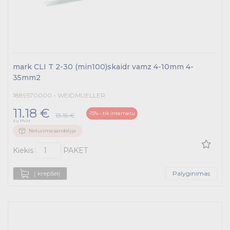
mark CLI T 2-30 (min100)skaidr vamz 4-10mm 4-
35mm2
1889570000 - WEIDMUELLER
11.18 €
-15% – tik internetu
13.15 €
Su PVM
Neturime sandėlyje
Kiekis
PAKET
Į krepšelį
Palyginimas