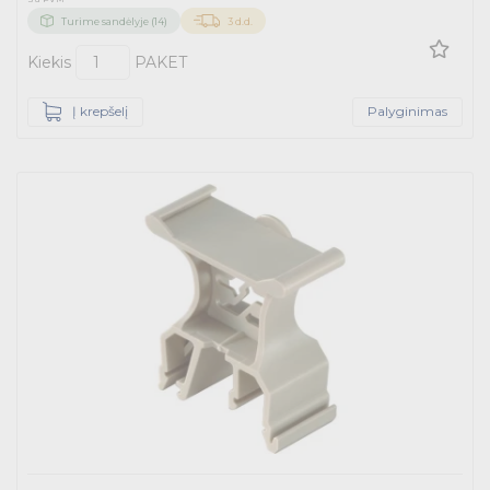
Turime sandėlyje (14)
3 d.d.
Kiekis
PAKET
Į krepšelį
Palyginimas