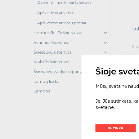
Gatviniai ir parkiniai šviestuvai
Apšvietimo atramos
Apšvietimo atramų priedai
Lub
Hermetiški, Ex šviestuvai
Avariniai šviestuvai
5 p
Šviestuvų sistemos
Mobilūs šviestuvai
Šioje sve
Šviestuvų valdymo įranga
Lempų lizdai
Mūsų svetainė naudoja
Lempos
Jei Jūs sutinkate, k
svetaine.
SUTINKU