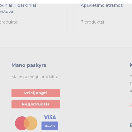
viniai ir parkiniai
Apšvietimo atramos
estuvai
produktai
7 produktai
Mano paskyra
Mano pamėgti produktai
E
T
A
Prisijungti
Registruotis
Ž