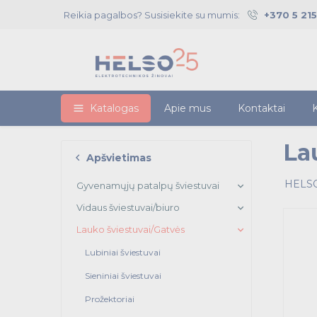
Reikia pagalbos? Susisiekite su mumis:
+370 5 21
Katalogas
Apie mus
Kontaktai
K
La
Apšvietimas
HELSO
Gyvenamųjų patalpų šviestuvai
Vidaus šviestuvai/biuro
Lauko šviestuvai/Gatvės
Lubiniai šviestuvai
Sieniniai šviestuvai
Prožektoriai