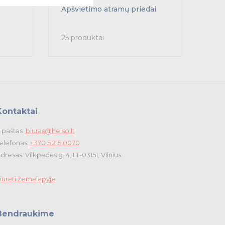
Apšvietimo atramų priedai
25 produktai
Kontaktai
.paštas:
biuras@helso.lt
elefonas:
+370 5 215 0070
dresas: Vilkpėdės g. 4, LT-03151, Vilnius
iūrėti žemėlapyje
Bendraukime