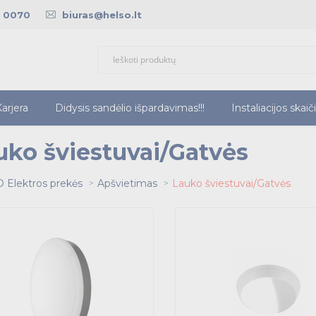
5 0070
biuras@helso.lt
arjera
Didysis sandėlio išpardavimas!!!
Instaliacijos skaič
uko šviestuvai/Gatvės
 Elektros prekės
Apšvietimas
Lauko šviestuvai/Gatvės