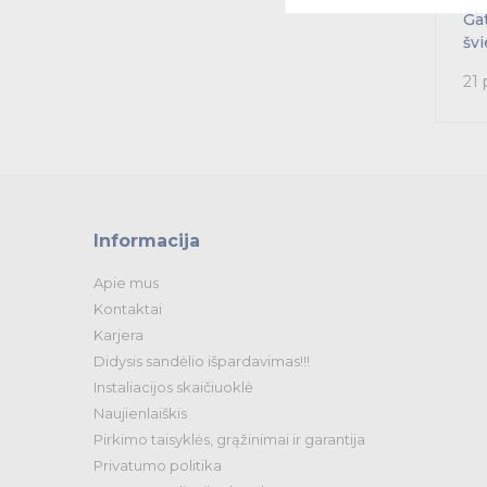
Gat
švi
21 
Informacija
Apie mus
Kontaktai
Karjera
Didysis sandėlio išpardavimas!!!
Instaliacijos skaičiuoklė
Naujienlaiškis
Pirkimo taisyklės, grąžinimai ir garantija
Privatumo politika