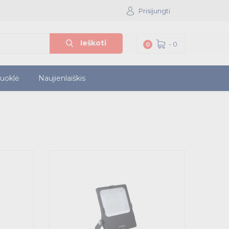
Prisijungti
Ieškoti
-
0
0
iuoklė
Naujienlaiškis