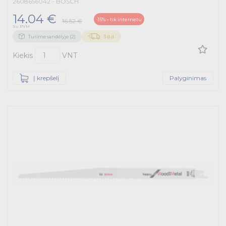
2608656042 - BOSCH
14.04 €
-15% – tik internetu
16.52 €
Su PVM
Turime sandėlyje (2)
3 d.d.
Kiekis
VNT
Į krepšelį
Palyginimas