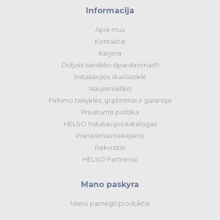
Informacija
Apie mus
Kontaktai
Karjera
Didysis sandėlio išpardavimas!!!
Instaliacijos skaičiuoklė
Naujienlaiškis
Pirkimo taisyklės, grąžinimai ir garantija
Privatumo politika
HELSO Instaliacijos katalogas
Pranešimas tiekėjams
Rekvizitai
HELSO Partneriai
Mano paskyra
Mano pamėgti produktai