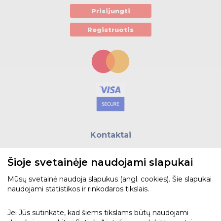
Prisijungti
Registruotis
Kontaktai
E.paštas:
biuras@helso.lt
Šioje svetainėje naudojami slapukai
Telefonas:
+370 5 215 0070
Adresas: Vilkpėdės g. 4, LT-03151, Vilnius
Mūsų svetainė naudoja slapukus (angl. cookies). Šie slapukai
naudojami statistikos ir rinkodaros tikslais.
Žiūrėti žemėlapyje
Jei Jūs sutinkate, kad šiems tikslams būtų naudojami