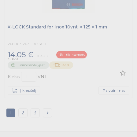
X-LOCK Standard for Inox 10vnt. × 125 × 1 mm
2608619267 - BOSCH
14.05 €
-15% – tik internetu
16.53 €
Su PVM
Turime sandėlyje (7)
3 d.d.
Kiekis
VNT
Į krepšelį
Palyginimas
1
2
3