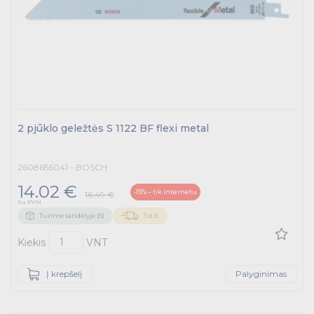
2 pjūklo geležtės S 1122 BF flexi metal
2608656041 - BOSCH
14.02 €
-15% – tik internetu
16.49 €
Su PVM
Turime sandėlyje (5)
3 d.d.
Kiekis
VNT
Į krepšelį
Palyginimas