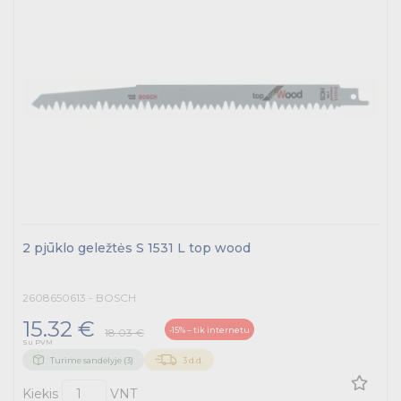
Pramoninė paskirstymo įranga
Skydai ir papildoma įranga
Tvirtinimas ir izoliacija
Variklių valdymas
Prekės saulės jėgainėms
Energetikos prekės
2 pjūklo geležtės S 1531 L top wood
Išmanūs namai - Trust sistemos
2608650613 - BOSCH
Buitiniai jungikliai, kištukiniai lizdai ir priedai
15.32 €
-15% – tik internetu
18.03 €
Kabelius laikančių metalinių sistemų produktai
Su PVM
Turime sandėlyje (3)
3 d.d.
Tvirtinimo medžiagos, instaliacijos jungtys
Kiekis
VNT