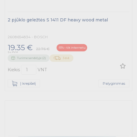
2 pjūklo geležtės S 1411 DF heavy wood metal
2608654834 - BOSCH
19.35 €
-15% – tik internetu
22.76 €
Su PVM
Turime sandėlyje (2)
3 d.d.
Kiekis
VNT
Į krepšelį
Palyginimas