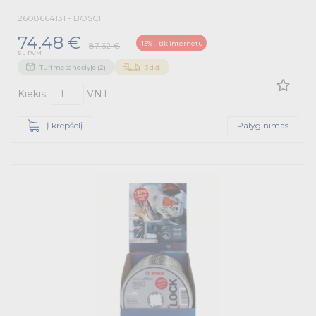
2608664131 - BOSCH
74.48 €
-15% – tik internetu
87.62 €
Su PVM
Turime sandėlyje (2)
3 d.d.
Kiekis
VNT
Į krepšelį
Palyginimas