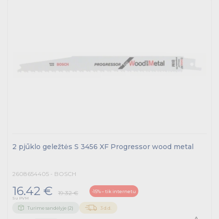
2 pjūklo geležtės S 3456 XF Progressor wood metal
2608654405 - BOSCH
16.42 €
-15% – tik internetu
19.32 €
Su PVM
Turime sandėlyje (2)
3 d.d.