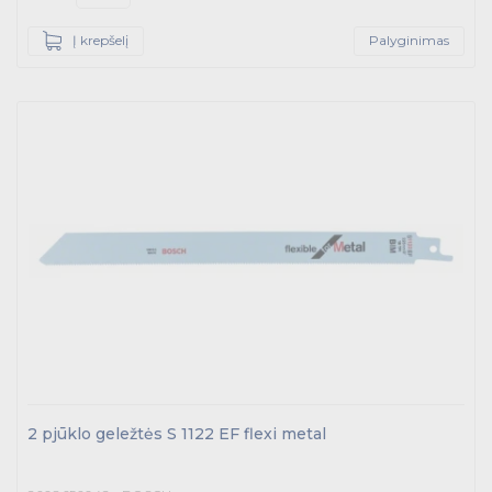
Telekomunikacijų prekės
Į krepšelį
Palyginimas
Apšvietimo prekės
2 pjūklo geležtės S 1122 EF flexi metal