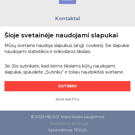
Tvirtinimo medžiagos, instaliacijos jungtys
Telekomunikacijų prekės
Kontaktai
Apšvietimo prekės
E.paštas:
biuras@helso.lt
Šioje svetainėje naudojami slapukai
Telefonas:
+370 5 215 0070
Adresas: Vilkpėdės g. 4, LT-03151, Vilnius
Mūsų svetainė naudoja slapukus (angl. cookies). Šie slapukai
naudojami statistikos ir rinkodaros tikslais.
Žiūrėti žemėlapyje
Jei Jūs sutinkate, kad šiems tikslams būtų naudojami
slapukai, spauskite „Sutinku“ ir toliau naudokitės svetaine.
Bendraukime
SUTINKU
PARINKTYS
© 2025 HELSO. Visos teisės saugomos
Duomenų apsauga
Sprendimas:
TEXUS