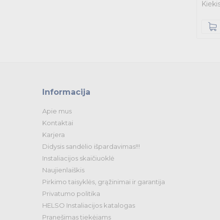
Kieki
Informacija
Apie mus
Kontaktai
Karjera
Didysis sandėlio išpardavimas!!!
Instaliacijos skaičiuoklė
Naujienlaiškis
Pirkimo taisyklės, grąžinimai ir garantija
Privatumo politika
HELSO Instaliacijos katalogas
Pranešimas tiekėjams