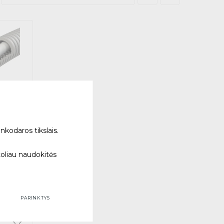
nkodaros tikslais.
 kabeliu
m)
toliau naudokitės
IPES
 tik internetu
PARINKTYS
d.d.