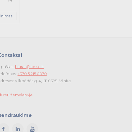
ginimas
Kontaktai
.paštas:
biuras@helso.lt
elefonas:
+370 5 215 0070
dresas: Vilkpėdės g. 4, LT-03151, Vilnius
iūrėti žemėlapyje
Bendraukime