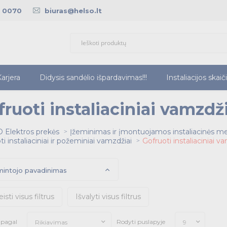
5 0070
biuras@helso.lt
arjera
Didysis sandėlio išpardavimas!!!
Instaliacijos skaič
ruoti instaliaciniai vamzdži
 Elektros prekės
Įžeminimas ir įmontuojamos instaliacinės m
i instaliaciniai ir požeminiai vamzdžiai
Gofruoti instaliaciniai va
intojo pavadinimas
eisti visus filtrus
Išvalyti visus filtrus
i pagal
Rodyti puslapyje
Rikiavimas
9