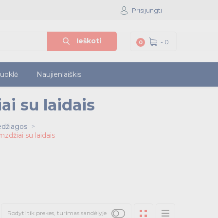
Prisijungti
Ieškoti
-
0
0
iuoklė
Naujienlaiškis
ai su laidais
edžiagos
mzdžiai su laidais
Rodyti tik prekes, turimas sandėlyje