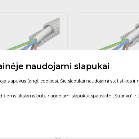
tainėje naudojami slapukai
 slapukus (angl. cookies). Šie slapukai naudojami statistikos ir ri
is gofruotas D16 su kabeliu
Vamzdis gofruotas D20 su
mm2 Dca (Ritė - 100m)
3x2,5mm2 Dca (Ritė - 100
ad šiems tikslams būtų naudojami slapukai, spauskite „Sutinku“ ir 
016H1001C09RE2 - EVOPIPES
10605020H1001C09RI2 - EVOP
0.43
343.42
-15% – tik internetu
-15% –
294.62
404.03
€
€
€
Su PVM
urime sandėlyje (30)
3 d.d.
Turime sandėlyje (5)
3 