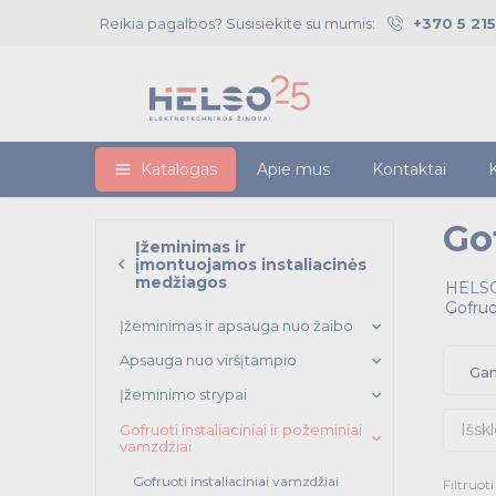
Reikia pagalbos? Susisiekite su mumis:
+370 5 21
Katalogas
Apie mus
Kontaktai
K
Gof
Įžeminimas ir
įmontuojamos instaliacinės
medžiagos
HELSO
Gofruot
Įžeminimas ir apsauga nuo žaibo
Apsauga nuo viršįtampio
Gam
Įžeminimo strypai
Išskl
Gofruoti instaliaciniai ir požeminiai
vamzdžiai
Gofruoti instaliaciniai vamzdžiai
Filtruot