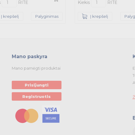
s
RITĖ
Kiekis
RITĖ
Į krepšelį
Palyginimas
Į krepšelį
Paly
Mano paskyra
Mano pamėgti produktai
E
T
A
Prisijungti
Registruotis
Ž