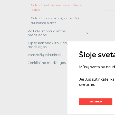
Gofruoti instaliaciniai vamzdžiai su
laidais
Gofruotų instaliacinių vamzdžių
surinkimo pleištai
Po tinku montuojamos
medžiagos
Gipso kartono / izoliuotų fasadų
medžiagos
Šioje sve
Vamzdžių tvirtinimai
Ženklinimo medžiagos
Mūsų svetainė naudoja
Vamzd
3x1,5
Jei Jūs sutinkate, k
10605
svetaine.
25
€
SUTINKU
Su PVM
T