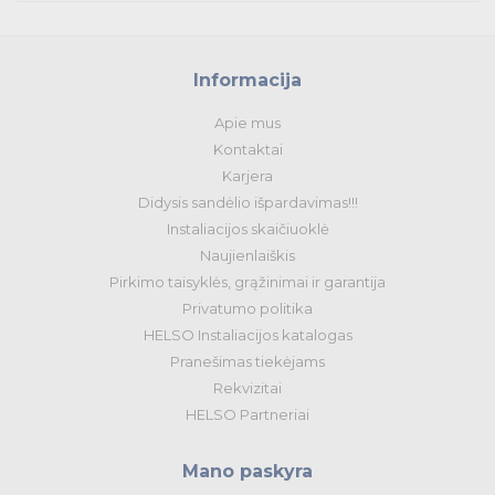
Apšvietimo prekės
Informacija
Apie mus
Kontaktai
Karjera
Didysis sandėlio išpardavimas!!!
Instaliacijos skaičiuoklė
Naujienlaiškis
Pirkimo taisyklės, grąžinimai ir garantija
Privatumo politika
HELSO Instaliacijos katalogas
Pranešimas tiekėjams
Rekvizitai
HELSO Partneriai
Mano paskyra