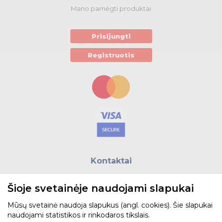
Mano pamėgti produktai
Prisijungti
Registruotis
Kontaktai
E.paštas:
biuras@helso.lt
Šioje svetainėje naudojami slapukai
Telefonas:
+370 5 215 0070
Adresas: Vilkpėdės g. 4, LT-03151, Vilnius
Mūsų svetainė naudoja slapukus (angl. cookies). Šie slapukai
naudojami statistikos ir rinkodaros tikslais.