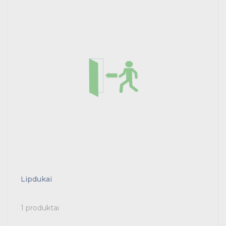
Tvirtinimas ir izoliacija
Variklių valdymas
Prekės saulės jėgainėms
Energetikos prekės
Išmanūs namai - Trust sistemos
Buitiniai jungikliai, kištukiniai lizdai ir priedai
Kabelius laikančių metalinių sistemų produktai
Lipdukai
Tvirtinimo medžiagos, instaliacijos jungtys
Telekomunikacijų prekės
1 produktai