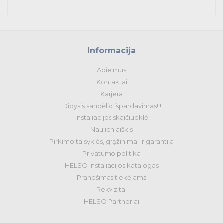
Informacija
Apie mus
Kontaktai
Karjera
Didysis sandėlio išpardavimas!!!
Instaliacijos skaičiuoklė
Naujienlaiškis
Pirkimo taisyklės, grąžinimai ir garantija
Privatumo politika
HELSO Instaliacijos katalogas
Pranešimas tiekėjams
Rekvizitai
HELSO Partneriai