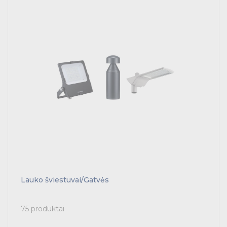
Prekės saulės jėgainėms
Energetikos prekės
Išmanūs namai - Trust sistemos
Buitiniai jungikliai, kištukiniai lizdai ir priedai
Kabelius laikančių metalinių sistemų produktai
Tvirtinimo medžiagos, instaliacijos jungtys
Telekomunikacijų prekės
Apšvietimo prekės
Lauko šviestuvai/Gatvės
75 produktai