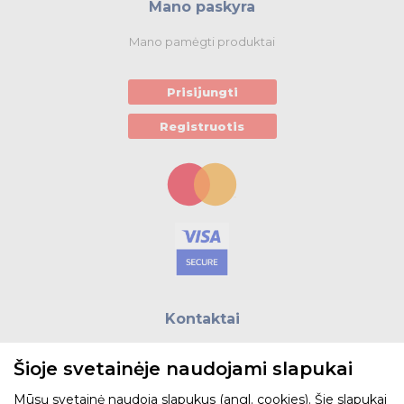
Mano paskyra
Mano pamėgti produktai
Prisijungti
Registruotis
Kontaktai
E.paštas:
biuras@helso.lt
Šioje svetainėje naudojami slapukai
Telefonas:
+370 5 215 0070
Adresas: Vilkpėdės g. 4, LT-03151, Vilnius
Mūsų svetainė naudoja slapukus (angl. cookies). Šie slapukai