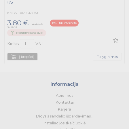
Apšvietimo prekės
UV
KM85 - KM GROM
3.80 €
-15% – tik internetu
4.46 €
Su PVM
Neturime sandėlyje
Kiekis
VNT
Į krepšelį
Palyginimas
Informacija
Apie mus
Kontaktai
Karjera
Didysis sandėlio išpardavimas!!!
Instaliacijos skaičiuoklė