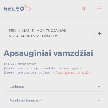
Ieškoti
ĮŽEMINIMAS IR ĮMONTUOJAMOS
Įžeminimas ir apsauga nuo žaibo
INSTALIACINĖS MEDŽIAGOS
Vielos
Įžeminimas ir apsauga nuo žaibo
Šynos
Apsauginiai vamzdžiai
Vielos
Įžeminimo juostos
Šynos
Pamatų / žaibosaugos rinkiniai
HELSO Elektros prekės
Įžeminimas ir įmontuojamos instaliacinės medžiagos
Įžeminimo juostos
Prijungimo gnybtai
Apsauginiai vamzdžiai
Įžeminimas ir apsauga nuo žaibo
Pamatų / žaibosaugos rinkiniai
Atšakojimo gnybtai
Prijungimo gnybtai
Lankstus
Atjungiami gnybtai
Atšakojimo gnybtai
Sujungimai
Palinkimo kampas, °
Atjungiami gnybtai
Įžeminimo jungtys