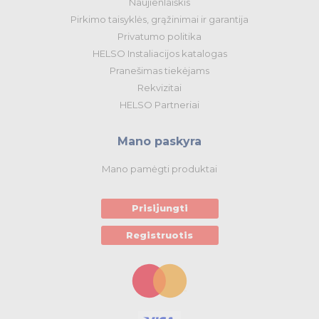
Naujienlaiškis
Pirkimo taisyklės, grąžinimai ir garantija
Privatumo politika
HELSO Instaliacijos katalogas
Pranešimas tiekėjams
Rekvizitai
HELSO Partneriai
Mano paskyra
Mano pamėgti produktai
Prisijungti
Registruotis