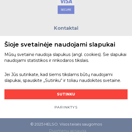
Kontaktai
E.paštas:
biuras@helso.lt
Šioje svetainėje naudojami slapukai
Telefonas:
+370 5 215 0070
Adresas: Vilkpėdės g. 4, LT-03151, Vilnius
Mūsų svetainė naudoja slapukus (angl. cookies). Šie slapukai
naudojami statistikos ir rinkodaros tikslais.
Žiūrėti žemėlapyje
Jei Jūs sutinkate, kad šiems tikslams būtų naudojami
slapukai, spauskite „Sutinku“ ir toliau naudokitės svetaine.
Bendraukime
SUTINKU
PARINKTYS
© 2025 HELSO. Visos teisės saugomos
Duomenų apsauga