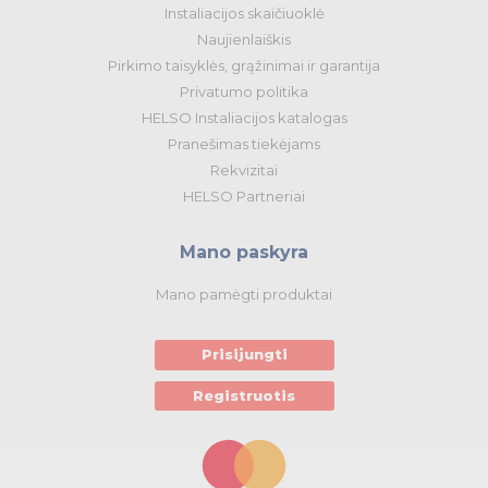
Instaliacijos skaičiuoklė
Naujienlaiškis
Pirkimo taisyklės, grąžinimai ir garantija
Privatumo politika
HELSO Instaliacijos katalogas
Pranešimas tiekėjams
Rekvizitai
HELSO Partneriai
Mano paskyra
Mano pamėgti produktai
Prisijungti
Registruotis