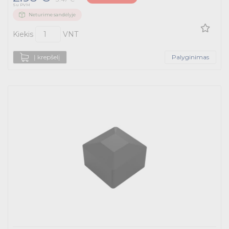
Su PVM
Neturime sandėlyje
Kiekis
VNT
Į krepšelį
Palyginimas