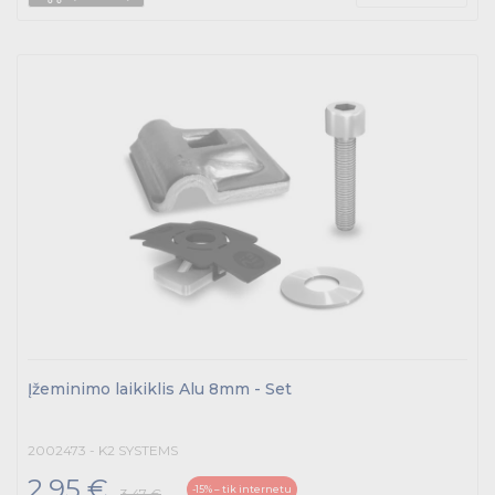
Įžeminimo laikiklis Alu 8mm - Set
2002473 - K2 SYSTEMS
2.95 €
-15% – tik internetu
3.47 €