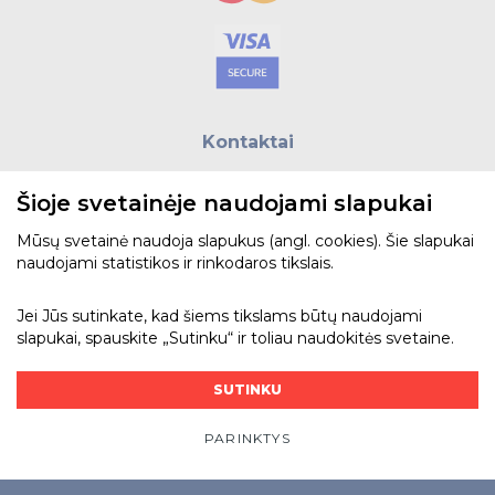
Kontaktai
E.paštas:
biuras@helso.lt
Šioje svetainėje naudojami slapukai
Telefonas:
+370 5 215 0070
Adresas: Vilkpėdės g. 4, LT-03151, Vilnius
Mūsų svetainė naudoja slapukus (angl. cookies). Šie slapukai
naudojami statistikos ir rinkodaros tikslais.
Žiūrėti žemėlapyje
Jei Jūs sutinkate, kad šiems tikslams būtų naudojami
slapukai, spauskite „Sutinku“ ir toliau naudokitės svetaine.
Bendraukime
SUTINKU
PARINKTYS