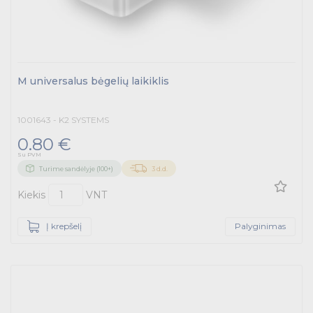
M universalus bėgelių laikiklis
1001643 - K2 SYSTEMS
0.80 €
Su PVM
Turime sandėlyje (100+)
3 d.d.
Kiekis
VNT
Į krepšelį
Palyginimas