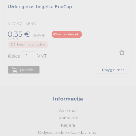
Uždengimas bėgeliui EndCap
K-27-CZ - KENO
0.35 €
-15% – tik internetu
0.41 €
Su PVM
Neturime sandėlyje
Kiekis
VNT
Į krepšelį
Palyginimas
Informacija
Apie mus
Kontaktai
Karjera
Didysis sandėlio išpardavimas!!!