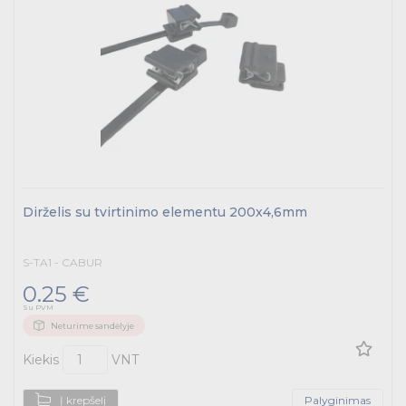
Dirželis su tvirtinimo elementu 200x4,6mm
S-TA1 - CABUR
0.25 €
Su PVM
Neturime sandėlyje
Kiekis
VNT
Į krepšelį
Palyginimas