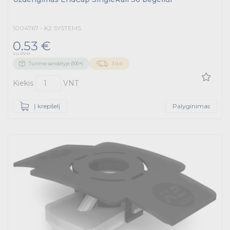
Energetikos prekės
1004767 - K2 SYSTEMS
0.53 €
Išmanūs namai - Trust sistemos
Su PVM
Turime sandėlyje (100+)
3 d.d.
Buitiniai jungikliai, kištukiniai lizdai ir priedai
Kiekis
VNT
Kabelius laikančių metalinių sistemų produktai
Į krepšelį
Palyginimas
Tvirtinimo medžiagos, instaliacijos jungtys
Telekomunikacijų prekės
Apšvietimo prekės