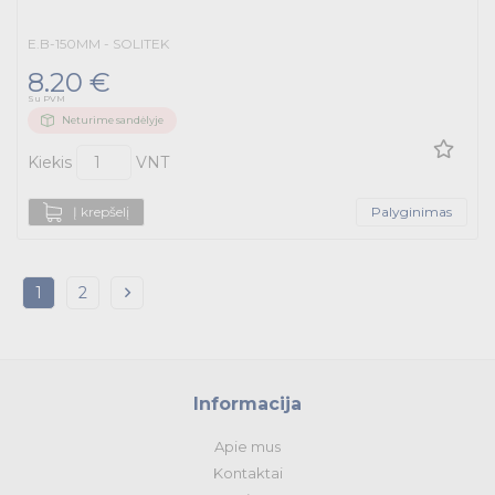
E.B-150MM - SOLITEK
8.20 €
Su PVM
Neturime sandėlyje
Kiekis
VNT
Į krepšelį
Palyginimas
1
2
Informacija
Apie mus
Kontaktai