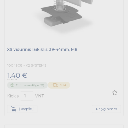
XS vidurinis laikiklis 39-44mm, M8
1004908 - K2 SYSTEMS
1.40 €
Su PVM
Turime sandėlyje (26)
3 d.d.
Kiekis
VNT
Į krepšelį
Palyginimas