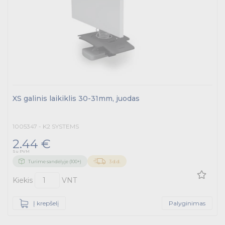
XS galinis laikiklis 30-31mm, juodas
1005347 - K2 SYSTEMS
2.44 €
Su PVM
Turime sandėlyje (100+)
3 d.d.
Kiekis
VNT
Į krepšelį
Palyginimas