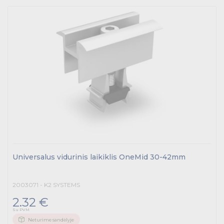
Universalus vidurinis laikiklis OneMid 30-42mm
2003071 - K2 SYSTEMS
2.32 €
Su PVM
Neturime sandėlyje