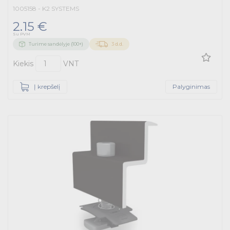
1005158 - K2 SYSTEMS
2.15 €
Su PVM
Turime sandėlyje (100+)
3 d.d.
Kiekis
VNT
Į krepšelį
Palyginimas