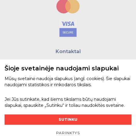
Kontaktai
E.paštas:
biuras@helso.lt
Šioje svetainėje naudojami slapukai
Telefonas:
+370 5 215 0070
Adresas: Vilkpėdės g. 4, LT-03151, Vilnius
Mūsų svetainė naudoja slapukus (angl. cookies). Šie slapukai
naudojami statistikos ir rinkodaros tikslais.
Žiūrėti žemėlapyje
Jei Jūs sutinkate, kad šiems tikslams būtų naudojami
slapukai, spauskite „Sutinku“ ir toliau naudokitės svetaine.
Bendraukime
SUTINKU
PARINKTYS