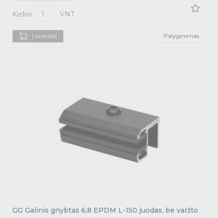
Kiekis
VNT
Į krepšelį
Palyginimas
GG Galinis gnybtas 6,8 EPDM L-150 juodas, be varžto