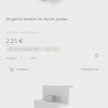
XS galinis laikiklis 34-36mm, juodas
1005268 - K2 SYSTEMS
2.25 €
Su PVM
Turime sandėlyje (100+)
3 d.d.
Kiekis
VNT
Į krepšelį
Palyginimas