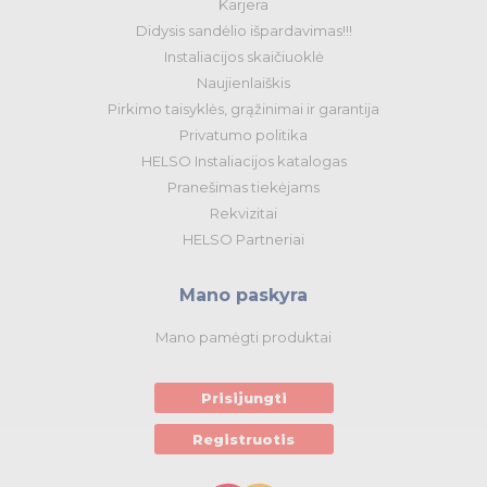
Karjera
Didysis sandėlio išpardavimas!!!
Instaliacijos skaičiuoklė
Naujienlaiškis
Pirkimo taisyklės, grąžinimai ir garantija
Privatumo politika
HELSO Instaliacijos katalogas
Pranešimas tiekėjams
Rekvizitai
HELSO Partneriai
Mano paskyra
Mano pamėgti produktai
Prisijungti
Registruotis