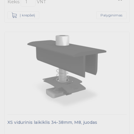
Kiekis
VNT
Į krepšelį
Palyginimas
XS vidurinis laikiklis 34-38mm, M8, juodas