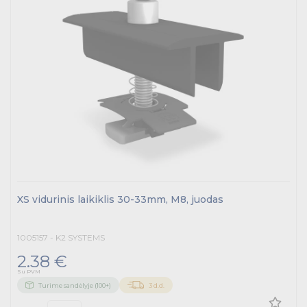
XS vidurinis laikiklis 30-33mm, M8, juodas
1005157 - K2 SYSTEMS
2.38 €
Su PVM
Turime sandėlyje (100+)
3 d.d.