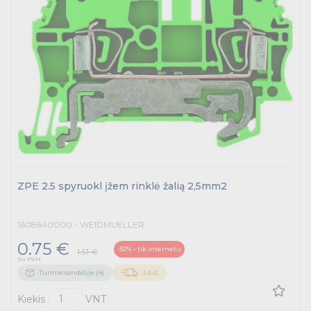
ZPE 2.5 spyruokl įžem rinklė žalią 2,5mm2
1608640000 - WEIDMUELLER
0.75 €
-50% – tik internetu
1.51 €
Su PVM
Turime sandėlyje (4)
3 d.d.
Kiekis
VNT