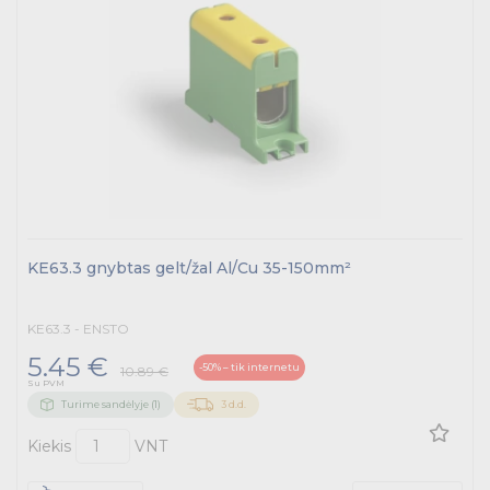
KE63.3 gnybtas gelt/žal Al/Cu 35-150mm²
KE63.3 - ENSTO
5.45 €
-50% – tik internetu
10.89 €
Su PVM
Turime sandėlyje (1)
3 d.d.
Kiekis
VNT