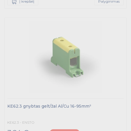
Į krepšelį
Palyginimas
KE62.3 gnybtas gelt/žal Al/Cu 16-95mm²
KE62.3 - ENSTO