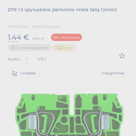
ZPE 1.5 spyruoklinė įžeminimo rinklė žalią 1,5mm2
1775510000 - WEIDMUELLER
1.44 €
-50% – tik internetu
2.89 €
Su PVM
Turime sandėlyje (50+)
3 d.d.
Kiekis
VNT
Į krepšelį
Palyginimas