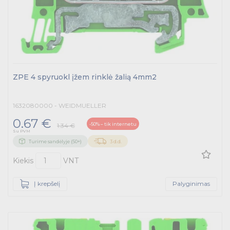
ZPE 4 spyruokl įžem rinklė žalią 4mm2
1632080000 - WEIDMUELLER
0.67 €
-50% – tik internetu
1.34 €
Su PVM
Turime sandėlyje (50+)
3 d.d.
Kiekis
VNT
Į krepšelį
Palyginimas