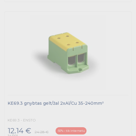
Tvirtinimo medžiagos, instaliacijos jungtys
Telekomunikacijų prekės
Apšvietimo prekės
KE69.3 gnybtas gelt/žal 2xAl/Cu 35-240mm²
KE69.3 - ENSTO
12.14 €
-50% – tik internetu
24.28 €
Su PVM