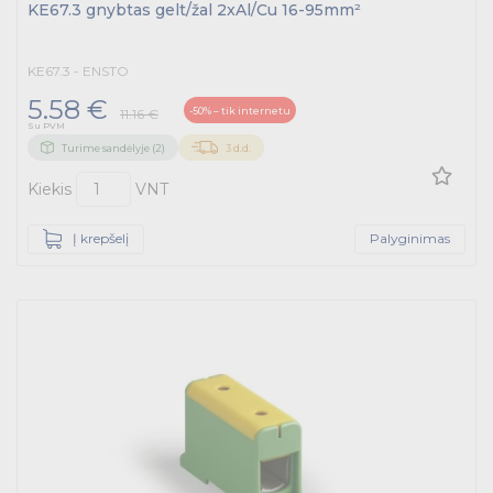
KE67.3 gnybtas gelt/žal 2xAl/Cu 16-95mm²
KE67.3 - ENSTO
5.58 €
-50% – tik internetu
11.16 €
Su PVM
Turime sandėlyje (2)
3 d.d.
Kiekis
VNT
Į krepšelį
Palyginimas