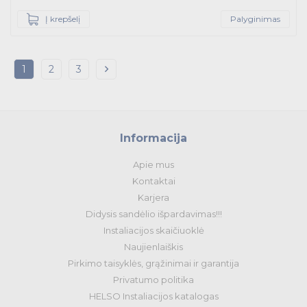
Į krepšelį
Palyginimas
1
2
3
Informacija
Apie mus
Kontaktai
Karjera
Didysis sandėlio išpardavimas!!!
Instaliacijos skaičiuoklė
Naujienlaiškis
Pirkimo taisyklės, grąžinimai ir garantija
Privatumo politika
HELSO Instaliacijos katalogas