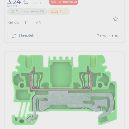
3.24 €
-50% – tik internetu
6.49 €
Su PVM
Turime sandėlyje (15)
3 d.d.
Kiekis
VNT
Į krepšelį
Palyginimas