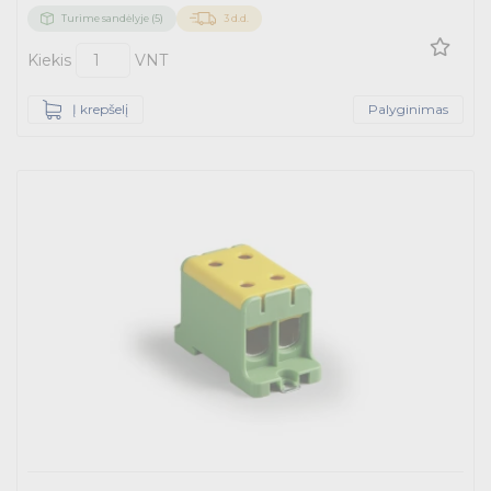
Turime sandėlyje (5)
3 d.d.
Kiekis
VNT
Į krepšelį
Palyginimas