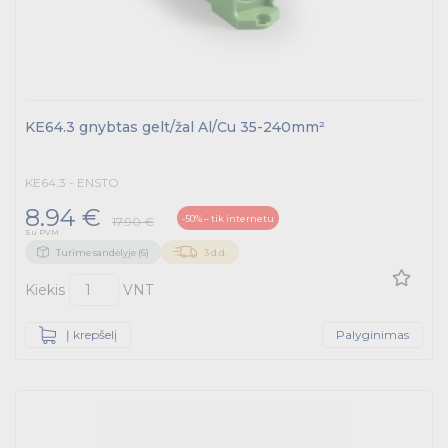
KE64.3 gnybtas gelt/žal Al/Cu 35-240mm²
KE64.3 - ENSTO
8.94 €
-50% – tik internetu
17.90 €
Su PVM
Turime sandėlyje (6)
3 d.d.
Kiekis
VNT
Į krepšelį
Palyginimas