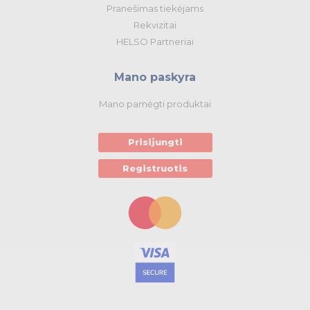
Apšvietimo prekės
Pranešimas tiekėjams
Rekvizitai
HELSO Partneriai
Mano paskyra
Mano pamėgti produktai
Prisijungti
Registruotis