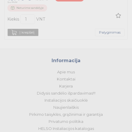
Su PVM
Potenciometrai
Potenciometrai
Neturime sandėlyje
Tvirtinimas ir izoliacija
Signalinės armatūros priedai
Signalinės armatūros priedai
Kiekis
VNT
Variklių valdymas
Į krepšelį
Palyginimas
Prekės saulės jėgainėms
Energetikos prekės
Informacija
Išmanūs namai - Trust sistemos
Apie mus
Buitiniai jungikliai, kištukiniai lizdai ir priedai
Kontaktai
Karjera
Kabelius laikančių metalinių sistemų produktai
Didysis sandėlio išpardavimas!!!
Instaliacijos skaičiuoklė
Tvirtinimo medžiagos, instaliacijos jungtys
Naujienlaiškis
Pirkimo taisyklės, grąžinimai ir garantija
Telekomunikacijų prekės
Privatumo politika
HELSO Instaliacijos katalogas