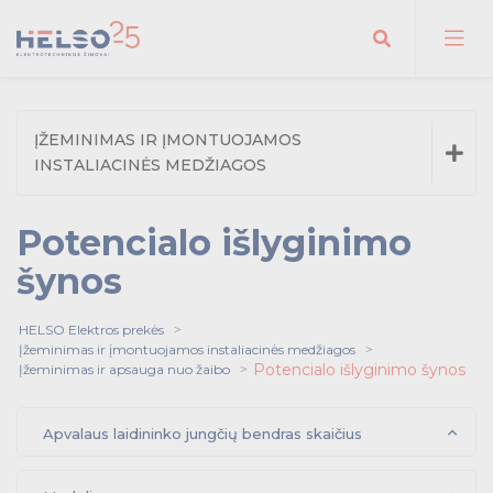
Ieškoti
ĮŽEMINIMAS IR ĮMONTUOJAMOS
Įžeminimas ir apsauga nuo žaibo
INSTALIACINĖS MEDŽIAGOS
Vielos
Įžeminimas ir apsauga nuo žaibo
Šynos
Potencialo išlyginimo
Vielos
Įžeminimo juostos
šynos
Šynos
Pamatų / žaibosaugos rinkiniai
Įžeminimo juostos
Prijungimo gnybtai
HELSO Elektros prekės
Įžeminimas ir įmontuojamos instaliacinės medžiagos
Pamatų / žaibosaugos rinkiniai
Atšakojimo gnybtai
Potencialo išlyginimo šynos
Įžeminimas ir apsauga nuo žaibo
Prijungimo gnybtai
Atjungiami gnybtai
Atšakojimo gnybtai
Apvalaus laidininko jungčių bendras skaičius
Sujungimai
Atjungiami gnybtai
Įžeminimo jungtys