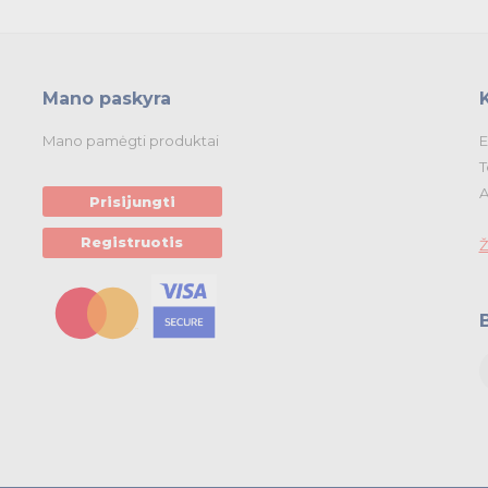
Mano paskyra
Mano pamėgti produktai
E
T
A
Prisijungti
Registruotis
Ž