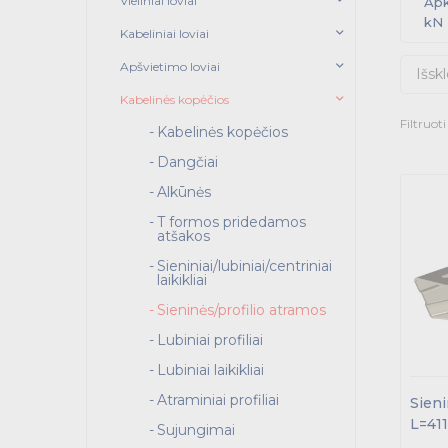
Vieliniai loviai
Apk
kN
Kabeliniai loviai
Apšvietimo loviai
Išskl
Kabelinės kopėčios
Filtruot
Kabelinės kopėčios
Dangčiai
Alkūnės
T formos pridedamos
atšakos
Sieniniai/lubiniai/centriniai
laikikliai
Sieninės/profilio atramos
Lubiniai profiliai
Lubiniai laikikliai
Atraminiai profiliai
Sien
L=41
Sujungimai