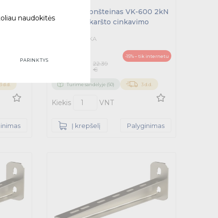
Sieninis kronšteinas VK-600 2kN
toliau naudokitės
L=640mm karšto cinkavimo
-100
1449595 - MEKA
19.02
-15% – tik internetu
PARINKTYS
22.39
€
 internetu
€
Su PVM
3 d.d.
Turime sandėlyje (50)
3 d.d.
Kiekis
VNT
ginimas
Į krepšelį
Palyginimas