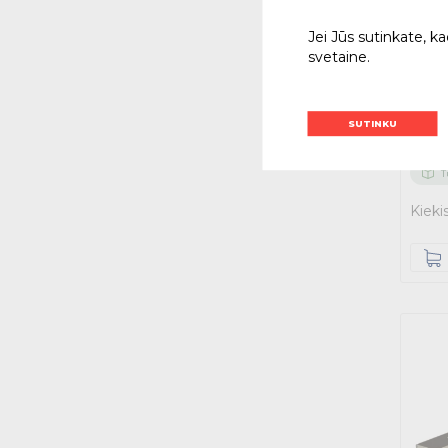
Jei Jūs sutinkate, k
Sieni
svetaine.
L=11
14291
SUTINKU
2.6
Su PVM
T
Kieki