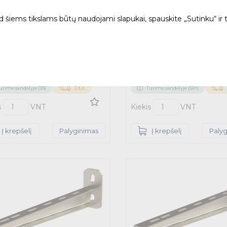
ad šiems tikslams būtų naudojami slapukai, spauskite „Sutinku“ ir 
nis kronšteinas VKZ-100
Sieninis kronšteinas VKZ
1mm šalto cinkavimo
L=111mm karšto cinkavimo
05 - MEKA
1429109 - MEKA
4 €
5.31 €
-15% – tik internetu
-15% – tik
3.11 €
6.24 €
Su PVM
urime sandėlyje (39)
3 d.d.
Turime sandėlyje (50+)
s
VNT
Kiekis
VNT
Į krepšelį
Palyginimas
Į krepšelį
Paly