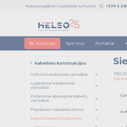
Reikia pagalbos? Susisiekite su mumis:
+370 5 21
Katalogas
Apie mus
Kontaktai
K
Si
Kabelinės konstrukcijos
HELSO
Gofruoti instaliaciniai vamzdžiai
Sienin
Lygiasieniai instaliaciniai
vamzdžiai
Gam
Požeminiai apsauginiai kabelių
vamzdžiai
Plastikinės / metalinės žarnos
Auk
Kabelius laikančios sistemos