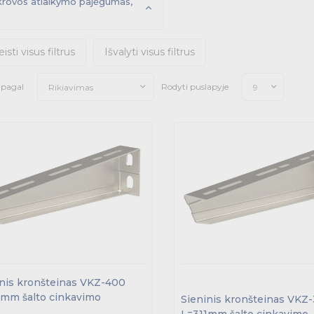
rovos atlaikymo pajėgumas,
eisti visus filtrus
Išvalyti visus filtrus
i pagal
Rodyti puslapyje
Rikiavimas
9
inis kronšteinas VKZ-400
1mm šalto cinkavimo
Sieninis kronšteinas VKZ