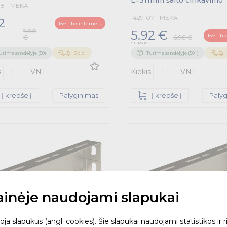
L=311mm šalto cinkavimo
08 - MEKA
1429107 - MEKA
2
-15% – tik internetu
9.80
5.92 €
-15% – ti
€
6.96 €
Su PVM
urime sandėlyje (50)
3 d.d.
Turime sandėlyje (50+)
s
VNT
Kiekis
VNT
Į krepšelį
Palyginimas
Į krepšelį
Paly
tainėje naudojami slapukai
 slapukus (angl. cookies). Šie slapukai naudojami statistikos ir ri