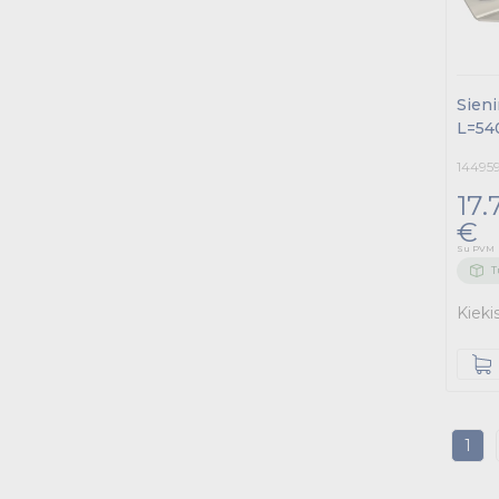
Sien
L=54
14495
17.
€
Su PVM
T
Kieki
1