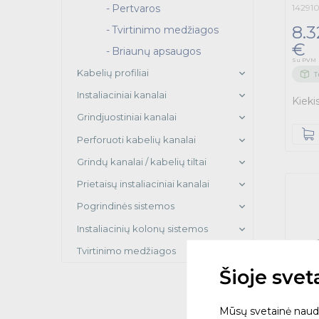
Pertvaros
14291
8.3
Tvirtinimo medžiagos
€
Briaunų apsaugos
Su PVM
Kabelių profiliai
T
Instaliaciniai kanalai
Kieki
Grindjuostiniai kanalai
Perforuoti kabelių kanalai
Grindų kanalai / kabelių tiltai
Prietaisų instaliaciniai kanalai
Pogrindinės sistemos
Instaliacinių kolonų sistemos
Tvirtinimo medžiagos
Šioje sve
Mūsų svetainė naudoja