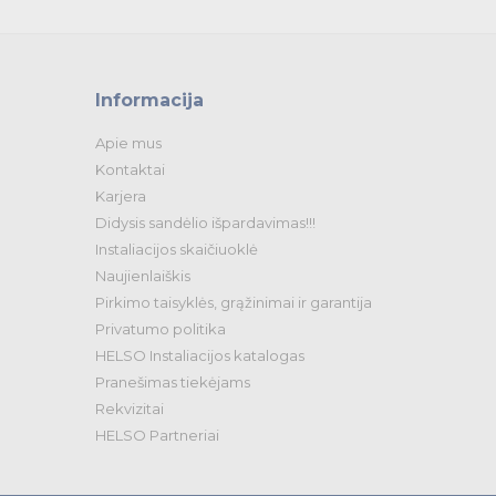
Informacija
Apie mus
Kontaktai
Karjera
Didysis sandėlio išpardavimas!!!
Instaliacijos skaičiuoklė
Naujienlaiškis
Pirkimo taisyklės, grąžinimai ir garantija
Privatumo politika
HELSO Instaliacijos katalogas
Pranešimas tiekėjams
Rekvizitai
HELSO Partneriai