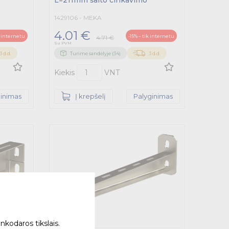
L=211mm šalto cinkavimo
1429106 - MEKA
4.01 €
k internetu
-15% – tik internetu
4.71 €
Su PVM
3 d.d.
Turime sandėlyje (34)
3 d.d.
Kiekis
VNT
ginimas
Į krepšelį
Palyginimas
nkodaros tikslais.