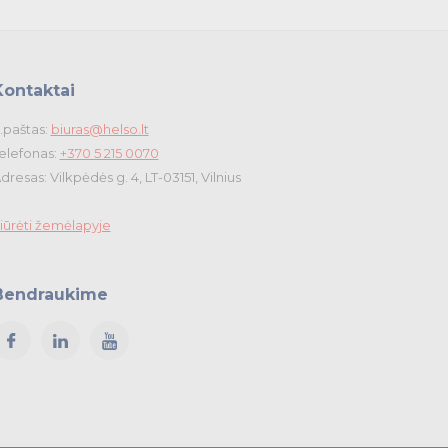
Kontaktai
.paštas:
biuras@helso.lt
elefonas:
+370 5 215 0070
dresas: Vilkpėdės g. 4, LT-03151, Vilnius
iūrėti žemėlapyje
Bendraukime