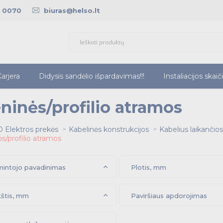
5 0070
biuras@helso.lt
arjera
Didysis sandėlio išpardavimas!!!
Instaliacijos skaič
eninės/profilio atramos
 Elektros prekės
Kabelinės konstrukcijos
Kabelius laikančio
ės/profilio atramos
intojo pavadinimas
Plotis, mm
štis, mm
Paviršiaus apdorojimas