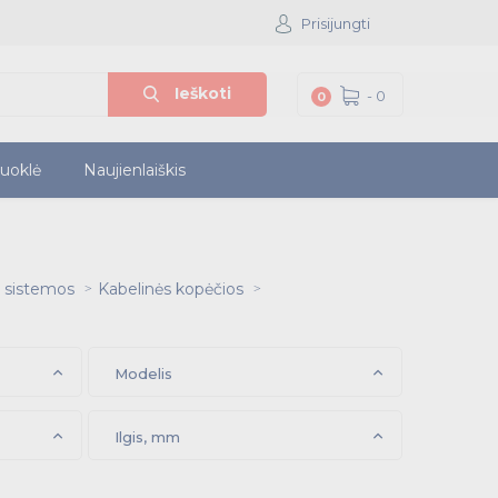
Prisijungti
Ieškoti
-
0
0
iuoklė
Naujienlaiškis
s sistemos
Kabelinės kopėčios
Modelis
Ilgis, mm