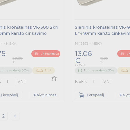
inis kronšteinas VK-500 2kN
Sieninis kronšteinas VK-
0mm karšto cinkavimo
L=440mm karšto cinkavi
94 - MEKA
1449593 - MEKA
75
13.06
-15% – tik internetu
-15% – t
20.88
15.35
€
€
€
Su PVM
urime sandėlyje (100+)
3 d.d.
Turime sandėlyje (50+)
s
VNT
Kiekis
VNT
Į krepšelį
Palyginimas
Į krepšelį
Paly
2