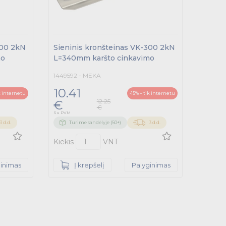
400 2kN
Sieninis kronšteinas VK-300 2kN
mo
L=340mm karšto cinkavimo
1449592 - MEKA
10.41
ik internetu
-15% – tik internetu
12.25
€
€
Su PVM
3 d.d.
Turime sandėlyje (50+)
3 d.d.
Kiekis
VNT
ginimas
Į krepšelį
Palyginimas