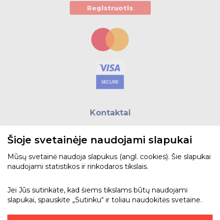
Išmanūs namai - Trust sistemos
Registruotis
Buitiniai jungikliai, kištukiniai lizdai ir priedai
Kabelius laikančių metalinių sistemų produktai
Tvirtinimo medžiagos, instaliacijos jungtys
Telekomunikacijų prekės
Kontaktai
Apšvietimo prekės
E.paštas:
biuras@helso.lt
Šioje svetainėje naudojami slapukai
Telefonas:
+370 5 215 0070
Adresas: Vilkpėdės g. 4, LT-03151, Vilnius
Mūsų svetainė naudoja slapukus (angl. cookies). Šie slapukai
naudojami statistikos ir rinkodaros tikslais.
Žiūrėti žemėlapyje
Jei Jūs sutinkate, kad šiems tikslams būtų naudojami
slapukai, spauskite „Sutinku“ ir toliau naudokitės svetaine.
Bendraukime