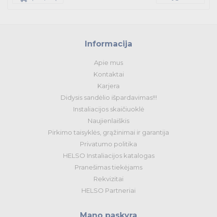
Kabelius laikančių metalinių sistemų produktai
Tvirtinimo medžiagos, instaliacijos jungtys
Informacija
Apie mus
Telekomunikacijų prekės
Kontaktai
Karjera
Apšvietimo prekės
Didysis sandėlio išpardavimas!!!
Instaliacijos skaičiuoklė
Naujienlaiškis
Pirkimo taisyklės, grąžinimai ir garantija
Privatumo politika
HELSO Instaliacijos katalogas
Pranešimas tiekėjams
Rekvizitai
HELSO Partneriai
Mano paskyra