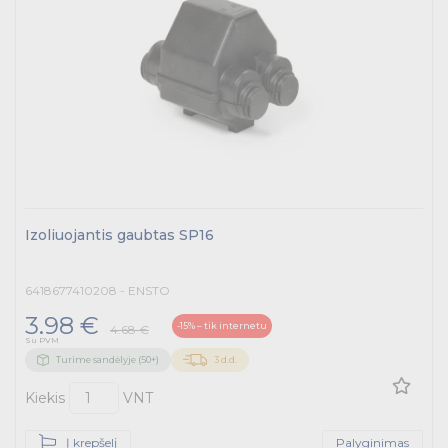
Įrankiai ir baterijos
Pramoniniai kištukai
Pramoninė paskirstymo įranga
Skydai ir papildoma įranga
Tvirtinimas ir izoliacija
Izoliuojantis gaubtas SP16
Variklių valdymas
6418677410208 - ENSTO
Prekės saulės jėgainėms
3.98 €
-15% – tik internetu
4.68 €
Su PVM
Energetikos prekės
Turime sandėlyje (50+)
3 d.d.
Išmanūs namai - Trust sistemos
Kiekis
VNT
Buitiniai jungikliai, kištukiniai lizdai ir priedai
Į krepšelį
Palyginimas