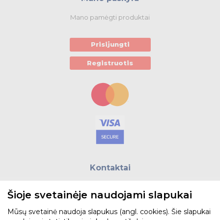
Mano pamėgti produktai
Prisijungti
Registruotis
Kontaktai
E.paštas:
biuras@helso.lt
Šioje svetainėje naudojami slapukai
Telefonas:
+370 5 215 0070
Adresas: Vilkpėdės g. 4, LT-03151, Vilnius
Mūsų svetainė naudoja slapukus (angl. cookies). Šie slapukai