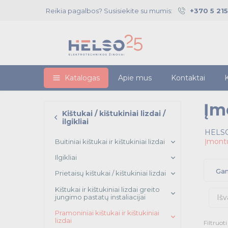
Reikia pagalbos? Susisiekite su mumis:
+370 5 21
Katalogas
Apie mus
Kontaktai
K
Įm
Kištukai / kištukiniai lizdai /
ilgikliai
HELSO
Įmontu
Buitiniai kištukai ir kištukiniai lizdai
Ilgikliai
Gam
Prietaisų kištukai / kištukiniai lizdai
Kištukai ir kištukiniai lizdai greito
jungimo pastatų instaliacijai
Išv
Pramoniniai kištukai ir kištukiniai
lizdai
Filtruot