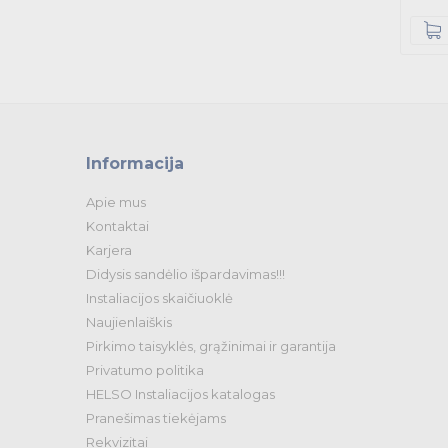
Informacija
Apie mus
Kontaktai
Karjera
Didysis sandėlio išpardavimas!!!
Instaliacijos skaičiuoklė
Naujienlaiškis
Pirkimo taisyklės, grąžinimai ir garantija
Privatumo politika
HELSO Instaliacijos katalogas
Pranešimas tiekėjams
Rekvizitai