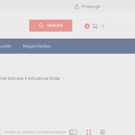
Prisijungti
Ieškoti
-
0
0
iuoklė
Naujienlaiškis
ai kištukai ir kištukiniai lizdai
Rodyti tik prekes, turimas sandėlyje