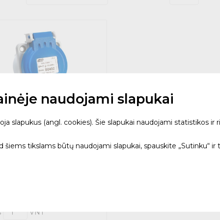
tainėje naudojami slapukai
 slapukus (angl. cookies). Šie slapukai naudojami statistikos ir ri
oninis įleidžiamas Schuko
s 16A IP54
ad šiems tikslams būtų naudojami slapukai, spauskite „Sutinku“ ir 
 - IDE ELECTRIC
3 €
-15% – tik internetu
6.04 €
urime sandėlyje (20)
3 d.d.
s
VNT