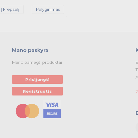
Į krepšelį
Palyginimas
Mano paskyra
Mano pamėgti produktai
E
T
A
Prisijungti
Registruotis
Ž