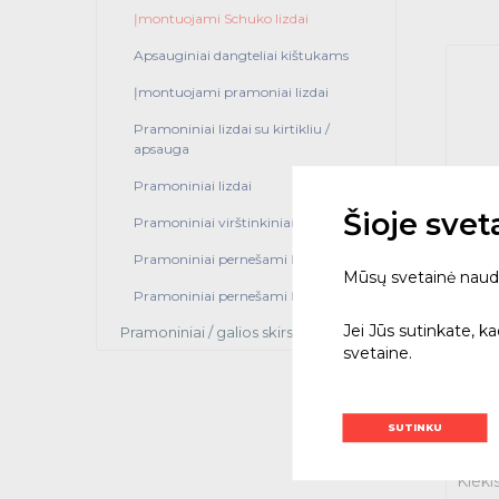
Įmontuojami Schuko lizdai
Apsauginiai dangteliai kištukams
Įmontuojami pramoniai lizdai
Pramoniniai lizdai su kirtikliu /
apsauga
Pramoniniai lizdai
Šioje sve
Pramoniniai virštinkiniai kištukai
Pramoniniai pernešami kištukai
Mūsų svetainė naudoja
Pramoniniai pernešami lizdai
Pram
lizda
Jei Jūs sutinkate, k
Pramoniniai / galios skirstytuvai
svetaine.
00402
5.1
Su PVM
SUTINKU
T
Kieki