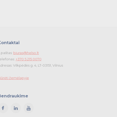
Kontaktai
.paštas:
biuras@helso.lt
elefonas:
+370 5 215 0070
dresas: Vilkpėdės g. 4, LT-03151, Vilnius
iūrėti žemėlapyje
Bendraukime