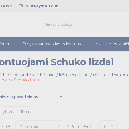
5 0070
biuras@helso.lt
arjera
Didysis sandėlio išpardavimas!!!
Instaliacijos skaič
ontuojami Schuko lizdai
 Elektros prekės
Kištukai / kištukiniai lizdai / ilgikliai
Pramonini
ojami Schuko lizdai
intojo pavadinimas
alyti visus filtrus
i pagal
Rodyti puslapyje
Rikiavimas
9