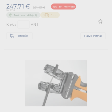
247.71 €
-15% – tik internetu
291.43 €
Su PVM
Turime sandėlyje (6)
3 d.d.
Kiekis
VNT
Į krepšelį
Palyginimas