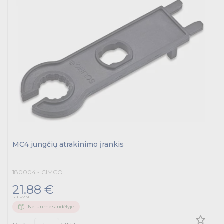
MC4 jungčių atrakinimo įrankis
180004 - CIMCO
21.88 €
Su PVM
Neturime sandėlyje