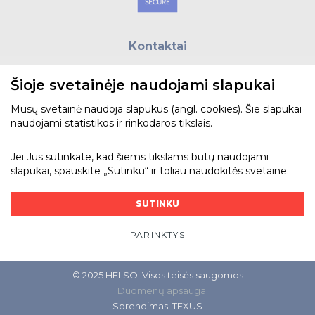
Kontaktai
E.paštas:
biuras@helso.lt
Šioje svetainėje naudojami slapukai
Telefonas:
+370 5 215 0070
Adresas: Vilkpėdės g. 4, LT-03151, Vilnius
Mūsų svetainė naudoja slapukus (angl. cookies). Šie slapukai
naudojami statistikos ir rinkodaros tikslais.
Žiūrėti žemėlapyje
Jei Jūs sutinkate, kad šiems tikslams būtų naudojami
slapukai, spauskite „Sutinku“ ir toliau naudokitės svetaine.
Bendraukime
SUTINKU
PARINKTYS
© 2025 HELSO. Visos teisės saugomos
Duomenų apsauga
Sprendimas:
TEXUS