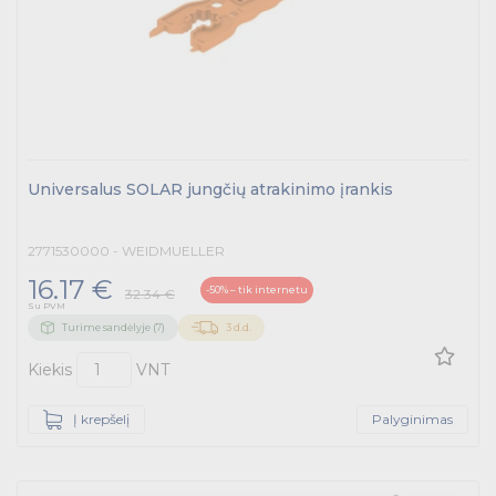
Universalus SOLAR jungčių atrakinimo įrankis
2771530000 - WEIDMUELLER
16.17 €
-50% – tik internetu
32.34 €
Su PVM
Turime sandėlyje (7)
3 d.d.
Kiekis
VNT
Į krepšelį
Palyginimas