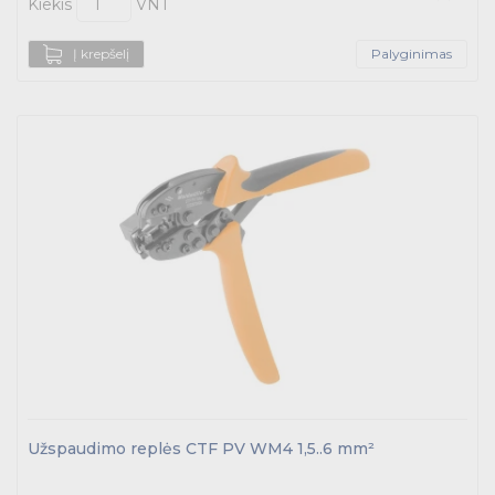
Kiekis
VNT
Į krepšelį
Palyginimas
Užspaudimo replės CTF PV WM4 1,5..6 mm²