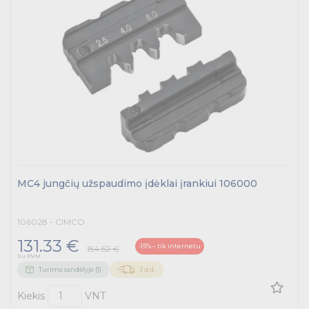
MC4 jungčių užspaudimo įdėklai įrankiui 106000
106028 - CIMCO
131.33 €
-15% – tik internetu
154.52 €
Su PVM
Turime sandėlyje (1)
3 d.d.
Kiekis
VNT