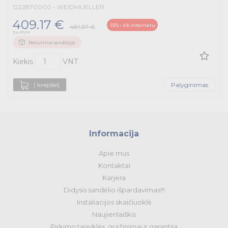
1222870000 - WEIDMUELLER
409.17 €
-15% – tik internetu
481.37 €
Su PVM
Neturime sandėlyje
Kiekis
VNT
Į krepšelį
Palyginimas
Informacija
Apie mus
Kontaktai
Karjera
Didysis sandėlio išpardavimas!!!
Instaliacijos skaičiuoklė
Naujienlaiškis
Pirkimo taisyklės, grąžinimai ir garantija