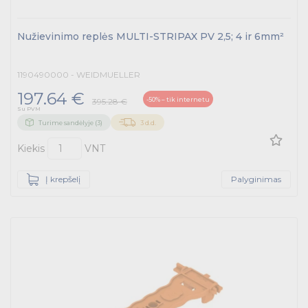
Nužievinimo replės MULTI-STRIPAX PV 2,5; 4 ir 6mm²
1190490000 - WEIDMUELLER
197.64 €
-50% – tik internetu
395.28 €
Su PVM
Turime sandėlyje (3)
3 d.d.
Kiekis
VNT
Į krepšelį
Palyginimas