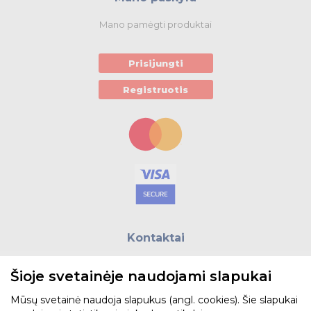
Mano pamėgti produktai
Prisijungti
Registruotis
Kontaktai
E.paštas:
biuras@helso.lt
Šioje svetainėje naudojami slapukai
Telefonas:
+370 5 215 0070
Adresas: Vilkpėdės g. 4, LT-03151, Vilnius
Mūsų svetainė naudoja slapukus (angl. cookies). Šie slapukai