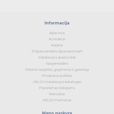
Išmanūs namai - Trust sistemos
Buitiniai jungikliai, kištukiniai lizdai ir priedai
Informacija
Kabelius laikančių metalinių sistemų produktai
Apie mus
Tvirtinimo medžiagos, instaliacijos jungtys
Kontaktai
Karjera
Telekomunikacijų prekės
Didysis sandėlio išpardavimas!!!
Instaliacijos skaičiuoklė
Apšvietimo prekės
Naujienlaiškis
Pirkimo taisyklės, grąžinimai ir garantija
Privatumo politika
HELSO Instaliacijos katalogas
Pranešimas tiekėjams
Rekvizitai
HELSO Partneriai
Mano paskyra