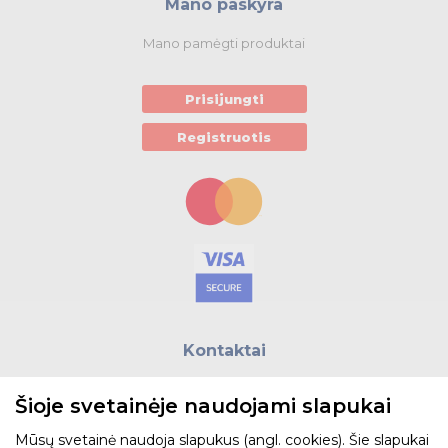
Mano paskyra
Mano pamėgti produktai
Prisijungti
Registruotis
Kontaktai
E.paštas:
biuras@helso.lt
Šioje svetainėje naudojami slapukai
Telefonas:
+370 5 215 0070
Adresas: Vilkpėdės g. 4, LT-03151, Vilnius
Mūsų svetainė naudoja slapukus (angl. cookies). Šie slapukai