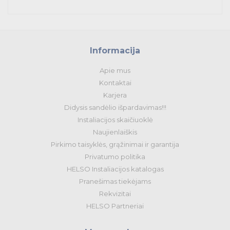
Tvirtinimas ir izoliacija
Variklių valdymas
Prekės saulės jėgainėms
Informacija
Apie mus
Energetikos prekės
Kontaktai
Karjera
Išmanūs namai - Trust sistemos
Didysis sandėlio išpardavimas!!!
Instaliacijos skaičiuoklė
Buitiniai jungikliai, kištukiniai lizdai ir priedai
Naujienlaiškis
Kabelius laikančių metalinių sistemų produktai
Pirkimo taisyklės, grąžinimai ir garantija
Privatumo politika
Tvirtinimo medžiagos, instaliacijos jungtys
HELSO Instaliacijos katalogas
Pranešimas tiekėjams
Telekomunikacijų prekės
Rekvizitai
HELSO Partneriai
Apšvietimo prekės