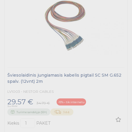
Šviesolaidinis jungiamasis kabelis pigtail SC SM G.652
spalv. (12vnt) 2m
LV1003 - NESTOR CABLES
29.57 €
-15% – tik internetu
34.79 €
Su PVM
Turime sandėlyje (50+)
3 d.d.
Kiekis
PAKET