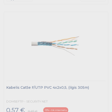
Kabelis Cat5e F/UTP PVC 4x2x0,5, (ilgis 305m)
DOM5EFTP - SECURITY NET
0.57 €
-15% – tik internetu
0.67 €