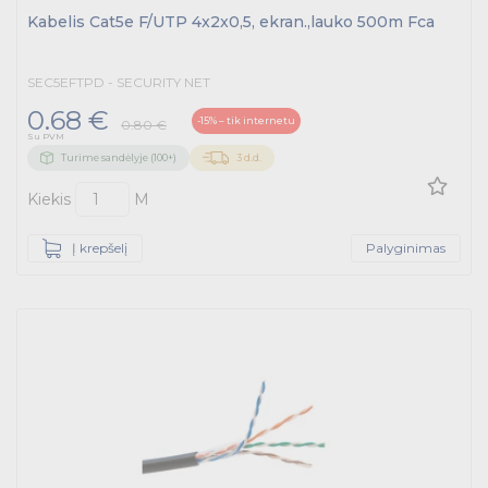
Kabelis Cat5e F/UTP 4x2x0,5, ekran.,lauko 500m Fca
SEC5EFTPD - SECURITY NET
0.68 €
-15% – tik internetu
0.80 €
Su PVM
Turime sandėlyje (100+)
3 d.d.
Kiekis
M
Į krepšelį
Palyginimas