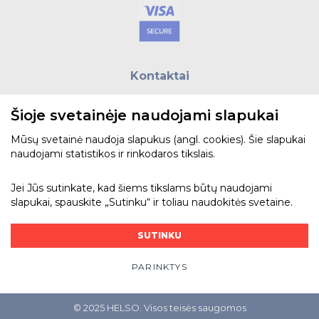
Kontaktai
E.paštas:
biuras@helso.lt
Šioje svetainėje naudojami slapukai
Telefonas:
+370 5 215 0070
Adresas: Vilkpėdės g. 4, LT-03151, Vilnius
Mūsų svetainė naudoja slapukus (angl. cookies). Šie slapukai
naudojami statistikos ir rinkodaros tikslais.
Žiūrėti žemėlapyje
Jei Jūs sutinkate, kad šiems tikslams būtų naudojami
slapukai, spauskite „Sutinku“ ir toliau naudokitės svetaine.
Bendraukime
SUTINKU
PARINKTYS
© 2025 HELSO. Visos teisės saugomos