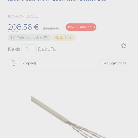
Telekomunikacijų prekės
100-071 - EXCEL
208.56 €
Apšvietimo prekės
-15% – tik internetu
245.36 €
Su PVM
Turime sandėlyje (27)
3 d.d.
Kiekis
DĖŽUTĖ
Į krepšelį
Palyginimas