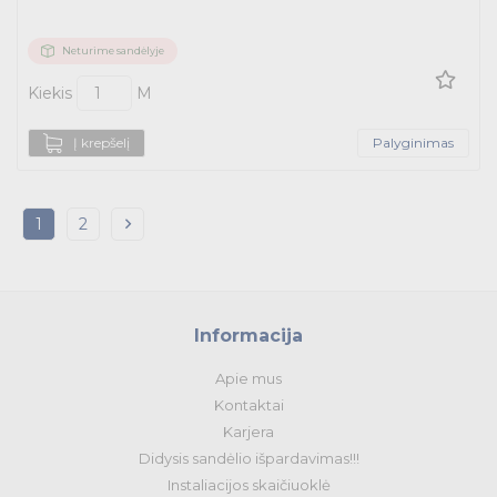
Neturime sandėlyje
Kiekis
M
Į krepšelį
Palyginimas
1
2
Informacija
Apie mus
Kontaktai
Karjera
Didysis sandėlio išpardavimas!!!
Instaliacijos skaičiuoklė