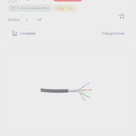
Su PVM
Turime sandėlyje (100+)
3 d.d.
Kiekis
M
Į krepšelį
Palyginimas