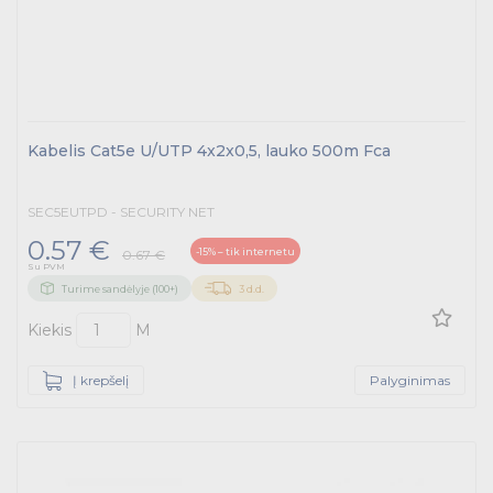
Kabelis Cat5e U/UTP 4x2x0,5, lauko 500m Fca
SEC5EUTPD - SECURITY NET
0.57 €
-15% – tik internetu
0.67 €
Su PVM
Turime sandėlyje (100+)
3 d.d.
Kiekis
M
Į krepšelį
Palyginimas