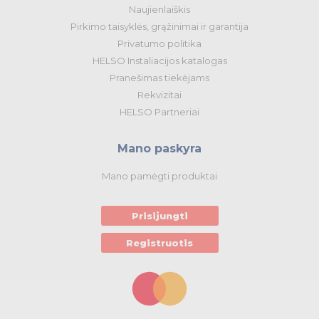
Naujienlaiškis
Pirkimo taisyklės, grąžinimai ir garantija
Privatumo politika
HELSO Instaliacijos katalogas
Pranešimas tiekėjams
Rekvizitai
HELSO Partneriai
Mano paskyra
Mano pamėgti produktai
Prisijungti
Registruotis