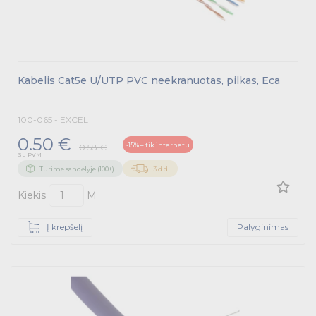
Kabelis Cat5e U/UTP PVC neekranuotas, pilkas, Eca
100-065 - EXCEL
0.50 €
-15% – tik internetu
0.58 €
Su PVM
Turime sandėlyje (100+)
3 d.d.
Kiekis
M
Į krepšelį
Palyginimas