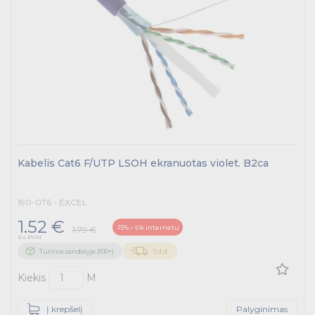
Kabelis Cat6 F/UTP LSOH ekranuotas violet. B2ca
190-076 - EXCEL
1.52 €
-15% – tik internetu
1.79 €
Su PVM
Turime sandėlyje (100+)
3 d.d.
Kiekis
M
Į krepšelį
Palyginimas