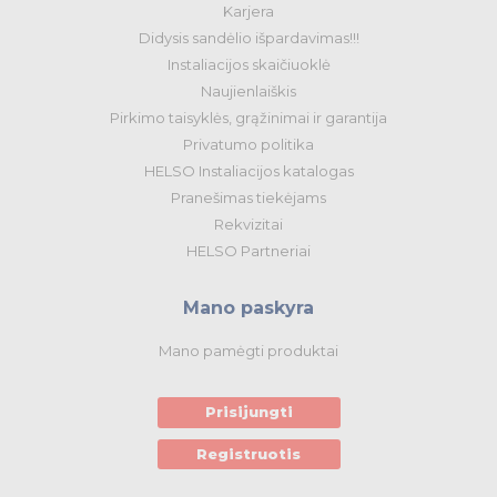
Karjera
Didysis sandėlio išpardavimas!!!
Instaliacijos skaičiuoklė
Naujienlaiškis
Pirkimo taisyklės, grąžinimai ir garantija
Privatumo politika
HELSO Instaliacijos katalogas
Pranešimas tiekėjams
Rekvizitai
HELSO Partneriai
Mano paskyra
Mano pamėgti produktai
Prisijungti
Registruotis