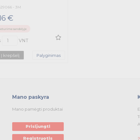
629066 - 3M
16 €
eturime sandėlyje
s
VNT
Į krepšelį
Palyginimas
Mano paskyra
Mano pamėgti produktai
E
T
A
Prisijungti
Registruotis
Ž