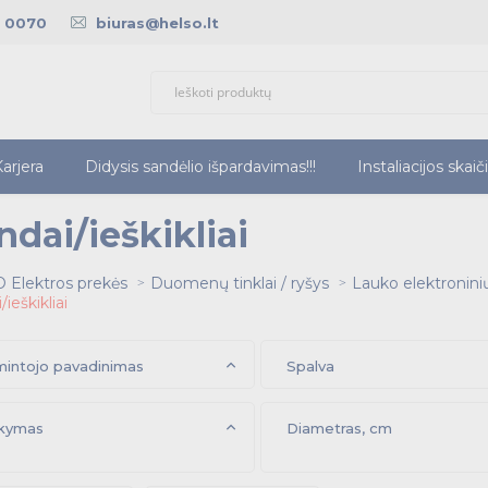
5 0070
biuras@helso.lt
arjera
Didysis sandėlio išpardavimas!!!
Instaliacijos skaič
ndai/ieškikliai
 Elektros prekės
Duomenų tinklai / ryšys
Lauko elektroninių 
ieškikliai
intojo pavadinimas
Spalva
kymas
Diametras, cm