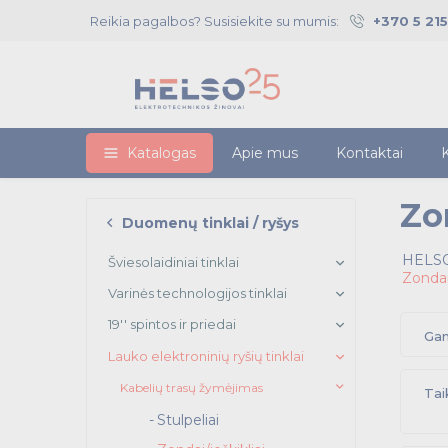
Reikia pagalbos? Susisiekite su mumis:
+370 5 21
Katalogas
Apie mus
Kontaktai
K
Zo
Duomenų tinklai / ryšys
HELSO
Šviesolaidiniai tinklai
Zondai/
Varinės technologijos tinklai
19'' spintos ir priedai
Gam
Lauko elektroninių ryšių tinklai
Kabelių trasų žymėjimas
Tai
Stulpeliai