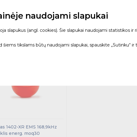
22.19
26.34
€
€
€
Su PVM
tainėje naudojami slapukai
urime sandėlyje (50+)
3 d.d.
Turime sandėlyje (40)
3
s
VNT
Kiekis
VNT
 slapukus (angl. cookies). Šie slapukai naudojami statistikos ir ri
Į krepšelį
Palyginimas
Į krepšelį
Paly
ad šiems tikslams būtų naudojami slapukai, spauskite „Sutinku“ ir 
as 1402-XR EMS 168,9kHz
klis energ. moq30