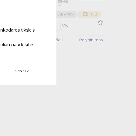
33.02
€
€
Su PVM
 d.d.
Turime sandėlyje (100+)
3 d.d.
Kiekis
VNT
nkodaros tikslais.
ginimas
Į krepšelį
Palyginimas
toliau naudokitės
PARINKTYS