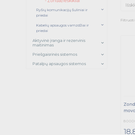
Zondai/ieškikliai
Išskl
Ryšių komunikacijų šuliniai ir
priedai
Filtruot
Kabelių apsaugos vamzdžiai ir
priedai
Aktyvinė įranga ir rezervinis
maitinimas
Priešgaisrinės sistemos
Patalpų apsaugos sistemos
Zond
movo
80000
18.