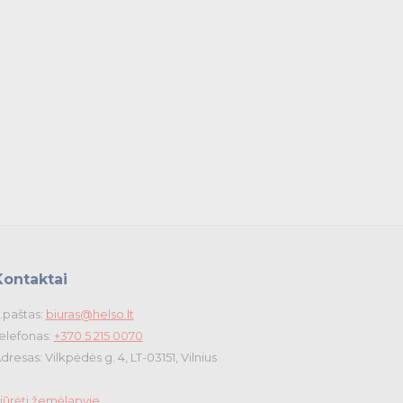
Kontaktai
.paštas:
biuras@helso.lt
elefonas:
+370 5 215 0070
dresas: Vilkpėdės g. 4, LT-03151, Vilnius
iūrėti žemėlapyje