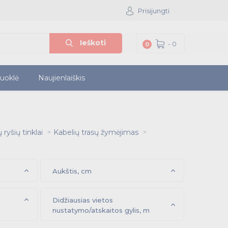
Prisijungti
Ieškoti
-
0
0
iuoklė
Naujienlaiškis
ryšių tinklai
Kabelių trasų žymėjimas
Aukštis, cm
Didžiausias vietos
nustatymo/atskaitos gylis, m