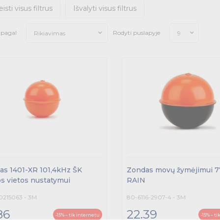
eisti visus filtrus
Išvalyti visus filtrus
i pagal
Rodyti puslapyje
Rikiavimas
9
as 1401-XR 101,4kHz ŠK
Zondas movų žymėjimui 7
s vietos nustatymui
RAIN
215063 - 3M
80-6116-2907-4 - 3M
86
22.39
-15% – tik internetu
-15% – t