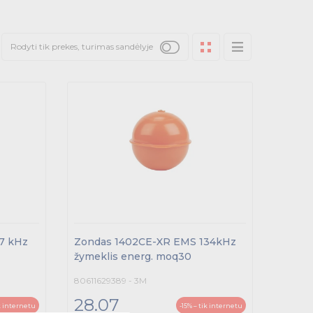
Rodyti tik prekes, turimas sandėlyje
7 kHz
Zondas 1402CE-XR EMS 134kHz
žymeklis energ. moq30
80611629389 - 3M
28.07
ik internetu
-15% – tik internetu