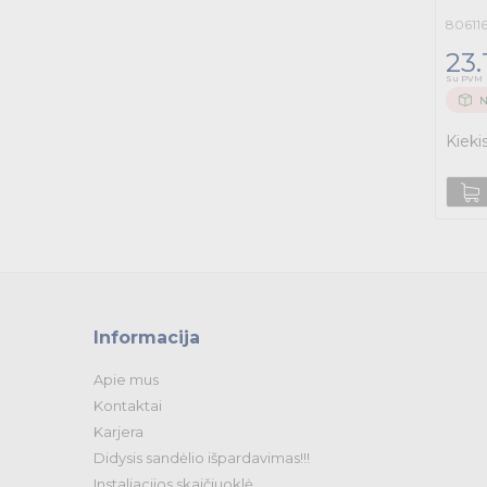
80611
23.
Su PVM
N
Kieki
Informacija
Apie mus
Kontaktai
Karjera
Didysis sandėlio išpardavimas!!!
Instaliacijos skaičiuoklė