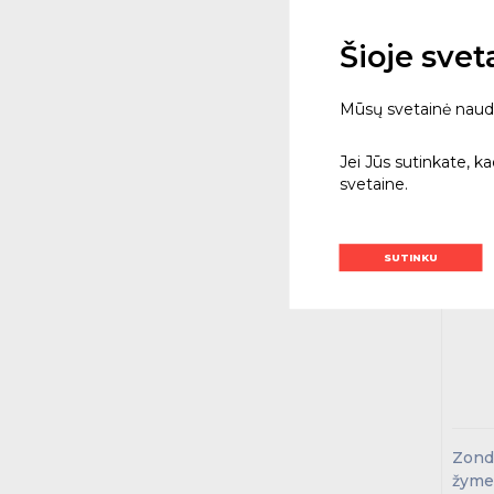
€
Su PVM
Šioje sve
T
Kieki
Mūsų svetainė naudoja
Jei Jūs sutinkate, k
svetaine.
SUTINKU
Zond
žyme