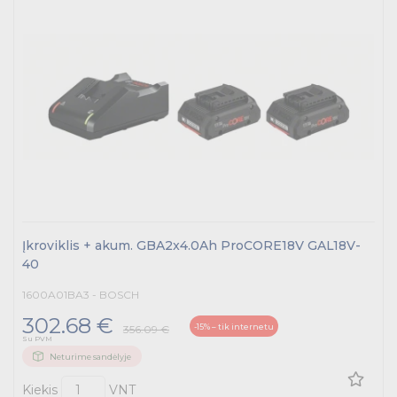
Skydai ir papildoma įranga
Tvirtinimas ir izoliacija
Variklių valdymas
Prekės saulės jėgainėms
Energetikos prekės
Išmanūs namai - Trust sistemos
Įkroviklis + akum. GBA2x4.0Ah ProCORE18V GAL18V-
40
Buitiniai jungikliai, kištukiniai lizdai ir priedai
1600A01BA3 - BOSCH
Kabelius laikančių metalinių sistemų produktai
302.68 €
-15% – tik internetu
356.09 €
Su PVM
Tvirtinimo medžiagos, instaliacijos jungtys
Neturime sandėlyje
Kiekis
VNT
Telekomunikacijų prekės