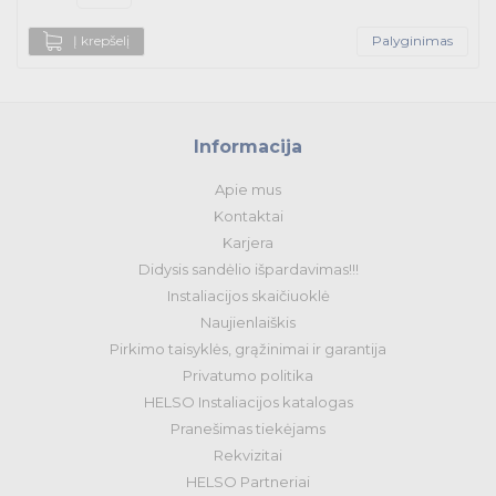
Į krepšelį
Palyginimas
Apšvietimo prekės
Informacija
Apie mus
Kontaktai
Karjera
Didysis sandėlio išpardavimas!!!
Instaliacijos skaičiuoklė
Naujienlaiškis
Pirkimo taisyklės, grąžinimai ir garantija
Privatumo politika
HELSO Instaliacijos katalogas
Pranešimas tiekėjams
Rekvizitai
HELSO Partneriai