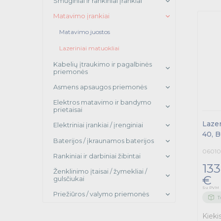
Smūginiai ir rankiniai įrankiai
Matavimo įrankiai
Matavimo juostos
Lazeriniai matuokliai
Kabelių įtraukimo ir pagalbinės
priemonės
Asmens apsaugos priemonės
Elektros matavimo ir bandymo
prietaisai
Laze
Elektriniai įrankiai / įrenginiai
40, B
Baterijos / įkraunamos baterijos
06010
Rankiniai ir darbiniai žibintai
133
Ženklinimo įtaisai / žymekliai /
€
gulsčiukai
Su PVM
Priežiūros / valymo priemonės
T
Kieki