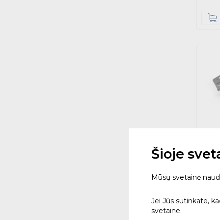
Šioje sve
Lazer
raud
Mūsų svetainė naudoja
862_S
117
Jei Jūs sutinkate, k
svetaine.
€