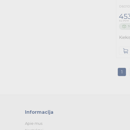
06010
453
Su PVM
T
Kieki
1
Informacija
Apie mus