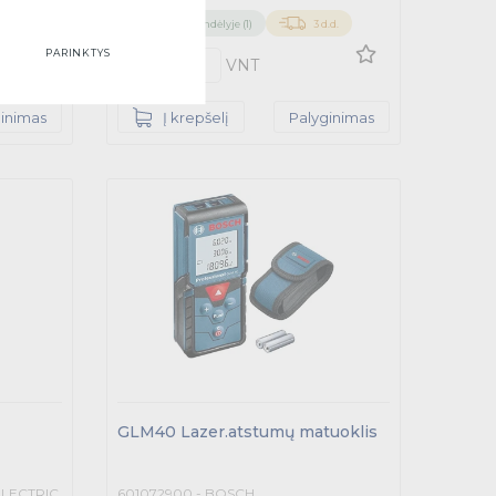
Su PVM
.d.
Turime sandėlyje (1)
3 d.d.
PARINKTYS
Kiekis
VNT
ginimas
Į krepšelį
Palyginimas
GLM40 Lazer.atstumų matuoklis
ELECTRIC
601072900 - BOSCH