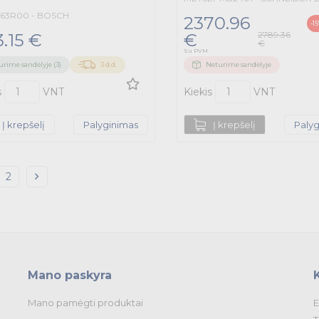
63R00 - BOSCH
2370.96
-1
2789.36
.15 €
€
€
Su PVM
urime sandėlyje (3)
3 d.d.
Neturime sandėlyje
s
VNT
Kiekis
VNT
Į krepšelį
Palyginimas
Į krepšelį
Paly
2
Mano paskyra
Mano pamėgti produktai
E