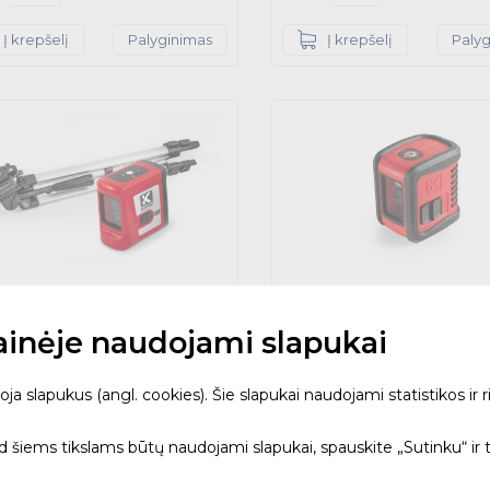
Į krepšelį
Palyginimas
Į krepšelį
Paly
tainėje naudojami slapukai
inis nivelyras su magnetu
onu spalvos
Lazerinis nivelyras 842 Pr
 slapukus (angl. cookies). Šie slapukai naudojami statistikos ir ri
Bambino
ET - KAPRO
.83
842 - KAPRO
ad šiems tikslams būtų naudojami slapukai, spauskite „Sutinku“ ir 
-15% – tik internetu
138.63
€