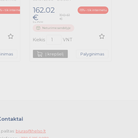
162.02
5% – tik internetu
-15% – tik internetu
190.61
€
€
Su PVM
Neturime sandėlyje
Kiekis
VNT
ginimas
Į krepšelį
Palyginimas
Kontaktai
.paštas:
biuras@helso.lt