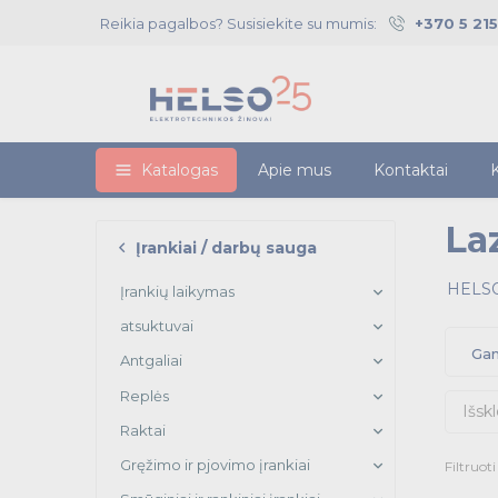
Reikia pagalbos? Susisiekite su mumis:
+370 5 21
Katalogas
Apie mus
Kontaktai
K
La
Įrankiai / darbų sauga
HELSO
Įrankių laikymas
atsuktuvai
Gam
Antgaliai
Replės
Išskl
Raktai
Gręžimo ir pjovimo įrankiai
Filtruot