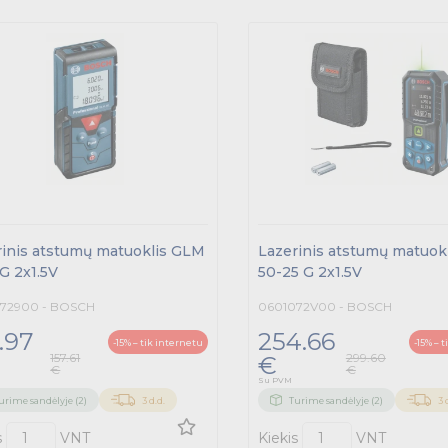
rinis atstumų matuoklis GLM
Lazerinis atstumų matuok
G 2x1.5V
50-25 G 2x1.5V
72900 - BOSCH
0601072V00 - BOSCH
.97
254.66
-15% – tik internetu
-15% – 
157.61
299.60
€
€
€
Su PVM
urime sandėlyje (2)
3 d.d.
Turime sandėlyje (2)
3 
s
VNT
Kiekis
VNT