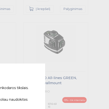
ginimas
Į krepšelį
Palyginimas
Prolaser 3D All-lines GREEN,
IP65, w/o wallmount
olaser
nkodaros tikslais.
883HG - KAPRO
485.02
toliau naudokitės
-15% – tik internetu
570.61
€
€