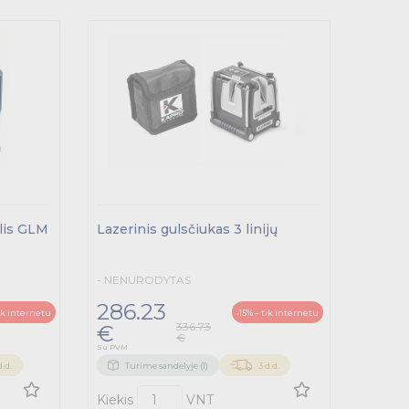
lis GLM
Lazerinis gulsčiukas 3 linijų
- NENURODYTAS
286.23
tik internetu
-15% – tik internetu
336.73
€
€
Su PVM
d.d.
Turime sandėlyje (1)
3 d.d.
Kiekis
VNT