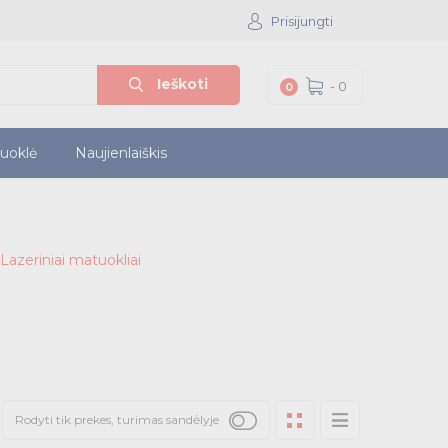
Prisijungti
Ieškoti
-
0
0
iuoklė
Naujienlaiškis
Lazeriniai matuokliai
Rodyti tik prekes, turimas sandėlyje