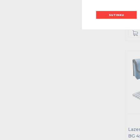
Su PVM
T
SUTINKU
Kieki
Lazer
BG 4x