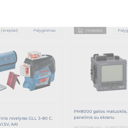
urime sandėlyje (2)
3 d.d.
Turime sandėlyje (1)
3 d
s
VNT
Kiekis
VNT
Į krepšelį
Palyginimas
Į krepšelį
Paly
PM8000 galios matuoklis,
panelinis su ekranu
inis nivelyras GLL 3-80 C,
1.5V, AA1
METSEPM82401 - SCHNEIDER 