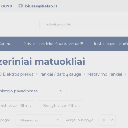
5 0070
biuras@helso.lt
arjera
Didysis sandėlio išpardavimas!!!
Instaliacijos skaič
zeriniai matuokliai
 Elektros prekės
Įrankiai / darbų sauga
Matavimo įrankiai
intojo pavadinimas
eisti visus filtrus
Išvalyti visus filtrus
i pagal
Rodyti puslapyje
Rikiavimas
9