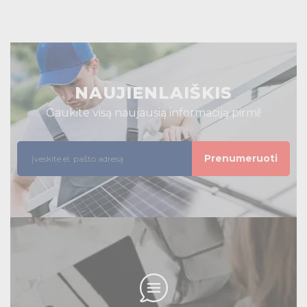
NAUJIENLAIŠKIS
Gaukite visą naujausią informaciją pirmi!
Prenumeruoti