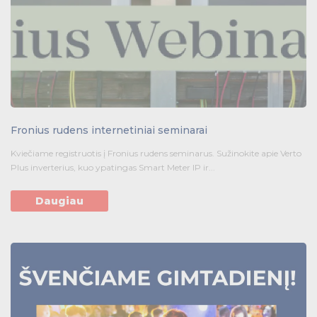
Statybvietės medžiagos
Mentelės
Valymo šluostės
Hermetikų pistoletai
Mentelės
Hermetikų pistoletai
Fronius rudens internetiniai seminarai
Kviečiame registruotis į Fronius rudens seminarus. Sužinokite apie Verto
Plus inverterius, kuo ypatingas Smart Meter IP ir...
Daugiau