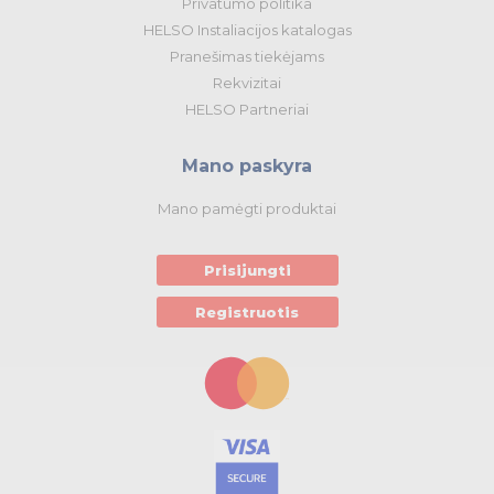
Privatumo politika
HELSO Instaliacijos katalogas
Pranešimas tiekėjams
Rekvizitai
HELSO Partneriai
Mano paskyra
Mano pamėgti produktai
Prisijungti
Registruotis