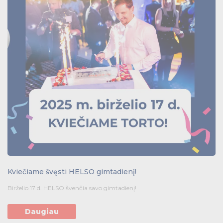
Kviečiame švęsti HELSO gimtadienį!
Birželio 17 d. HELSO švenčia savo gimtadienį!
Daugiau