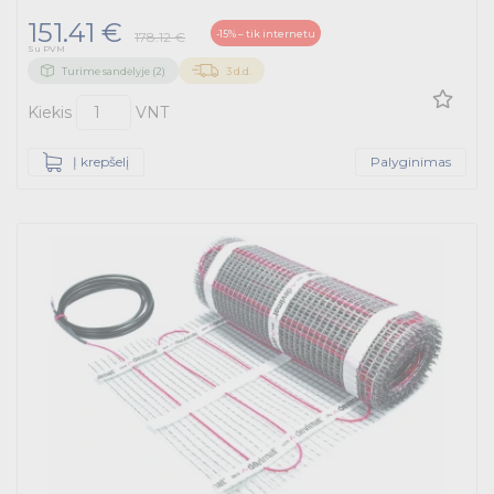
151.41 €
-15% – tik internetu
178.12 €
Su PVM
Turime sandėlyje (2)
3 d.d.
Kiekis
VNT
Į krepšelį
Palyginimas