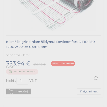
Kilimėlis grindiniam šildymui Devicomfort DTIR-150
1200W 230V 0,5x16 8m²
83030582 - DEVI
353.94 €
-15% – tik internetu
416.40 €
Su PVM
Neturime sandėlyje
Kiekis
VNT
Į krepšelį
Palyginimas