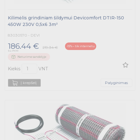
Kilimėlis grindiniam šildymui Devicomfort DTIR-150
450W 230V 0,5x6 3m²
83030570 - DEVI
186.44 €
-15% – tik internetu
219.34 €
Su PVM
Neturime sandėlyje
Kiekis
VNT
Į krepšelį
Palyginimas