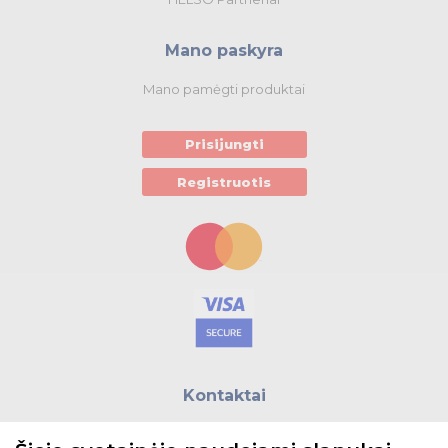
Mano paskyra
Mano pamėgti produktai
Prisijungti
Registruotis
Kontaktai
E.paštas:
biuras@helso.lt