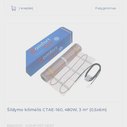
Į krepšelį
Palyginimas
Šildymo kilimėlis CTAE-160, 480W, 3 m² (0,5x6m)
85541010 - COMFORT HEAT