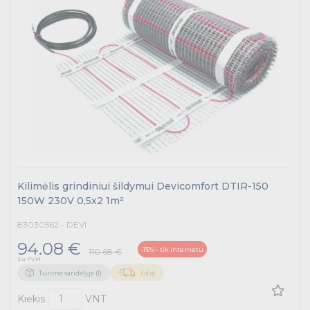
Kilimėlis grindiniui šildymui Devicomfort DTIR-150
150W 230V 0,5x2 1m²
83030562 - DEVI
94.08 €
-15% – tik internetu
110.68 €
Su PVM
Turime sandėlyje (1)
3 d.d.
Kiekis
VNT