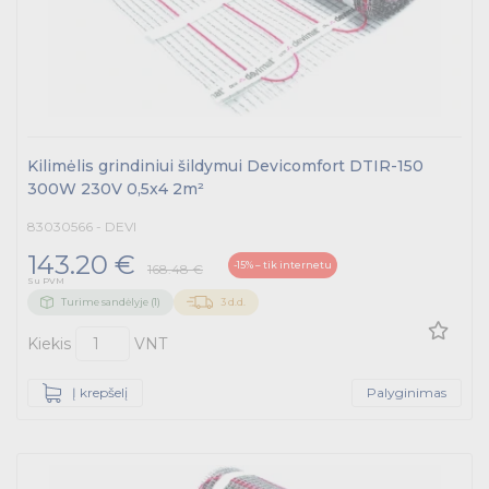
Kilimėlis grindiniui šildymui Devicomfort DTIR-150
300W 230V 0,5x4 2m²
83030566 - DEVI
143.20 €
-15% – tik internetu
168.48 €
Su PVM
Turime sandėlyje (1)
3 d.d.
Kiekis
VNT
Į krepšelį
Palyginimas