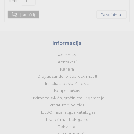
Kiekis
Į krepšelį
Palyginimas
Informacija
Apie mus
Kontaktai
Karjera
Didysis sandėlio išpardavimas!!!
Instaliacijos skaičiuoklė
Naujienlaiškis
Pirkimo taisyklės, grąžinimai ir garantija
Privatumo politika
HELSO Instaliacijos katalogas
Pranešimas tiekėjams
Rekvizitai
HELSO Partneriai