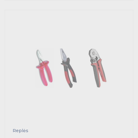
Tvirtinimo medžiagos, instaliacijos jungtys
Telekomunikacijų prekės
Apšvietimo prekės
Replės