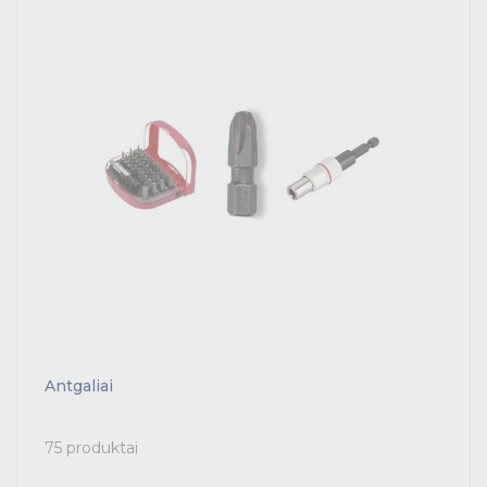
Pramoninė paskirstymo įranga
Skydai ir papildoma įranga
Tvirtinimas ir izoliacija
Variklių valdymas
Prekės saulės jėgainėms
Energetikos prekės
Išmanūs namai - Trust sistemos
Antgaliai
Buitiniai jungikliai, kištukiniai lizdai ir priedai
Kabelius laikančių metalinių sistemų produktai
75 produktai