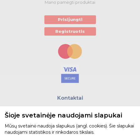
Mano pamėgti produktai
Prisijungti
Registruotis
Kontaktai
E.paštas:
biuras@helso.lt
Šioje svetainėje naudojami slapukai
Telefonas:
+370 5 215 0070
Adresas: Vilkpėdės g. 4, LT-03151, Vilnius
Mūsų svetainė naudoja slapukus (angl. cookies). Šie slapukai
naudojami statistikos ir rinkodaros tikslais.