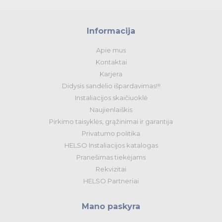
Informacija
Apie mus
Kontaktai
Karjera
Didysis sandėlio išpardavimas!!!
Instaliacijos skaičiuoklė
Naujienlaiškis
Pirkimo taisyklės, grąžinimai ir garantija
Privatumo politika
HELSO Instaliacijos katalogas
Pranešimas tiekėjams
Rekvizitai
HELSO Partneriai
Mano paskyra