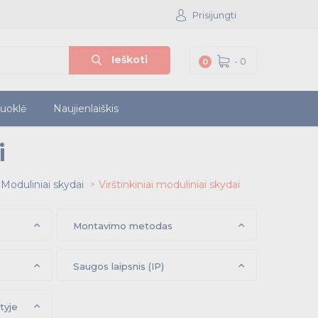
Prisijungti
Ieškoti
-
0
0
iuoklė
Naujienlaiškis
i
Moduliniai skydai
Virštinkiniai moduliniai skydai
Montavimo metodas
Saugos laipsnis (IP)
tyje