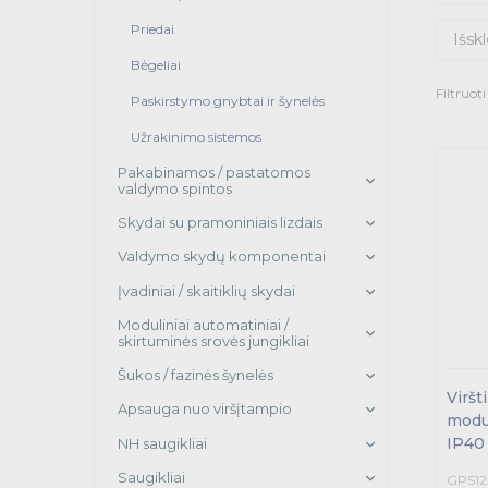
Priedai
Išskl
Bėgeliai
Filtruot
Paskirstymo gnybtai ir šynelės
Užrakinimo sistemos
Pakabinamos / pastatomos
valdymo spintos
Skydai su pramoniniais lizdais
Valdymo skydų komponentai
Įvadiniai / skaitiklių skydai
Moduliniai automatiniai /
skirtuminės srovės jungikliai
Šukos / fazinės šynelės
Viršt
Apsauga nuo viršįtampio
modul
IP40
NH saugikliai
Saugikliai
GPS12