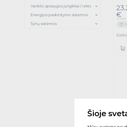
Variklio apsaugos jungikliai / relės
23.
€
Energijos paskirstymo sistemos
Su PVM
Šynų sistemos
T
Kieki
Šioje sve
Mūsų svetainė naudoja