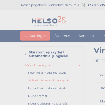
Reikia pagalbos? Susisiekite su mumis:
+370 5 21
Katalogas
Apie mus
Kontaktai
K
Vi
Skirstomieji skydai /
automatiniai jungikliai
HELSO
Moduliniai skydai
Potinkiniai moduliniai skydai
Gam
Virštinkiniai moduliniai skydai
Dan
Hermetiški moduliniai skydai
Durys / rėmai
Eilu
Modulių uždengimo juostelės