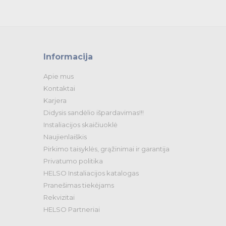
Informacija
Apie mus
Kontaktai
Karjera
Didysis sandėlio išpardavimas!!!
Instaliacijos skaičiuoklė
Naujienlaiškis
Pirkimo taisyklės, grąžinimai ir garantija
Privatumo politika
HELSO Instaliacijos katalogas
Pranešimas tiekėjams
Rekvizitai
HELSO Partneriai