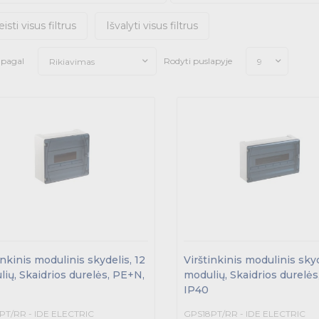
eisti visus filtrus
Išvalyti visus filtrus
i pagal
Rodyti puslapyje
Rikiavimas
9
inkinis modulinis skydelis, 12
Virštinkinis modulinis skyd
ių, Skaidrios durelės, PE+N,
modulių, Skaidrios durelės
IP40
PT/RR - IDE ELECTRIC
GPS18PT/RR - IDE ELECTRIC