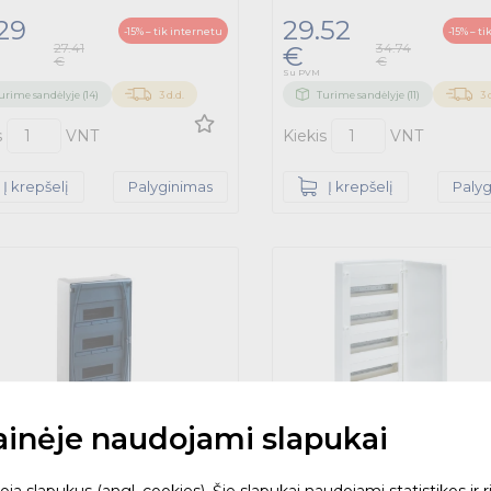
29
29.52
-15% – tik internetu
-15% – t
27.41
34.74
€
€
€
Su PVM
urime sandėlyje (14)
3 d.d.
Turime sandėlyje (11)
3 
s
VNT
Kiekis
VNT
Į krepšelį
Palyginimas
Į krepšelį
Paly
tainėje naudojami slapukai
 slapukus (angl. cookies). Šie slapukai naudojami statistikos ir ri