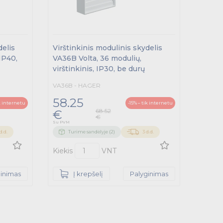
delis
Virštinkinis modulinis skydelis
IP40,
VA36B Volta, 36 modulių,
virštinkinis, IP30, be durų
VA36B - HAGER
58.25
ik internetu
-15% – tik internetu
68.52
€
€
Su PVM
d.d.
Turime sandėlyje (2)
3 d.d.
Kiekis
VNT
ginimas
Į krepšelį
Palyginimas