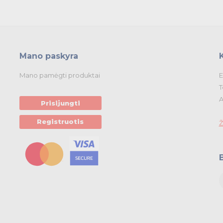
Mano paskyra
Mano pamėgti produktai
E
T
A
Prisijungti
Registruotis
Ž