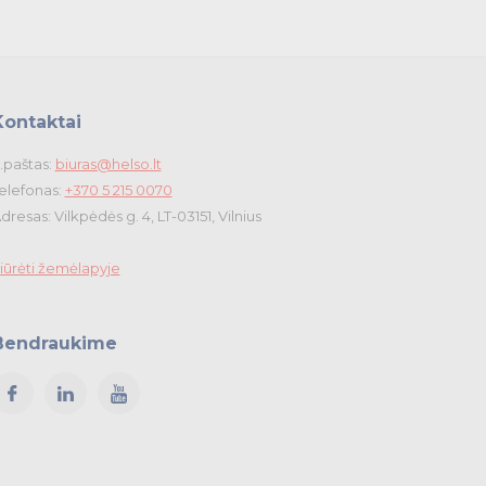
Kontaktai
.paštas:
biuras@helso.lt
elefonas:
+370 5 215 0070
dresas: Vilkpėdės g. 4, LT-03151, Vilnius
iūrėti žemėlapyje
Bendraukime