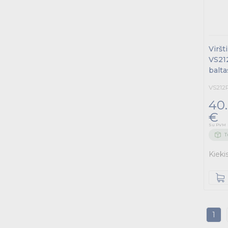
Viršt
VS212
balta
VS212
40
€
Su PVM
T
Kieki
1