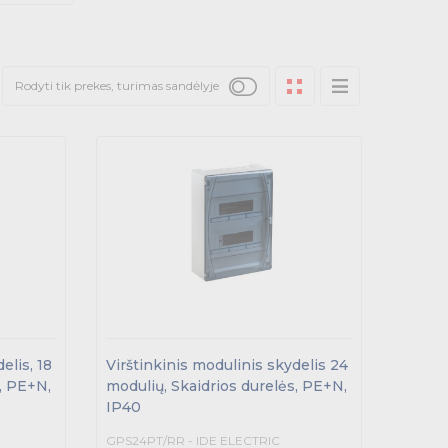
Rodyti tik prekes, turimas sandėlyje
elis, 18
Virštinkinis modulinis skydelis 24
, PE+N,
modulių, Skaidrios durelės, PE+N,
IP40
GPS24PT/RR - IDE ELECTRIC