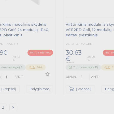
inkinis modulinis skydelis
Virštinkinis modulinis sky
PD Golf, 24 modulių, IP40,
VS112PD Golf, 12 modulių, 
s, plastikinis
baltas, plastikinis
PD - HAGER
VS112PD - HAGER
.90
30.63
-15% – tik internetu
-15% – t
48.12
36.03
€
€
€
Su PVM
urime sandėlyje (15)
3 d.d.
Turime sandėlyje (16)
3 
s
VNT
Kiekis
VNT
Į krepšelį
Palyginimas
Į krepšelį
Paly
2