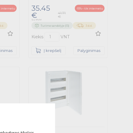
35.45
ik internetu
-15% – tik internetu
41.71
€
€
Su PVM
d.d.
Turime sandėlyje (13)
3 d.d.
Kiekis
VNT
ginimas
Į krepšelį
Palyginimas
nkodaros tikslais.