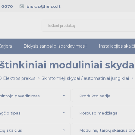
5 0070
biuras@helso.lt
arjera
Didysis sandėlio išpardavimas!!!
Instaliacijos skaič
rštinkiniai moduliniai skyda
 Elektros prekės
Skirstomieji skydai / automatiniai jungikliai
intojo pavadinimas
Produkto serija
gčio tipas
Korpuso medžiaga
čių skaičius
Modulinių tarpų skaičius plo