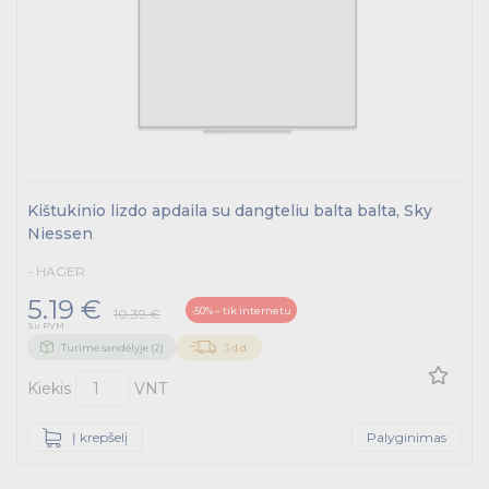
Kištukinio lizdo apdaila su dangteliu balta balta, Sky
Niessen
- HAGER
5.19 €
-50% – tik internetu
10.39 €
Su PVM
Turime sandėlyje (2)
3 d.d.
Kiekis
VNT
Į krepšelį
Palyginimas