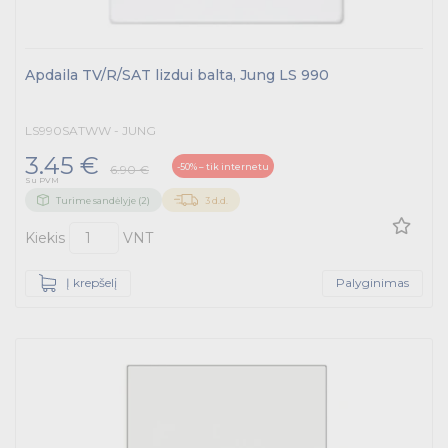
Apdaila TV/R/SAT lizdui balta, Jung LS 990
LS990SATWW - JUNG
3.45 €
-50% – tik internetu
6.90 €
Su PVM
Turime sandėlyje (2)
3 d.d.
Kiekis
VNT
Į krepšelį
Palyginimas