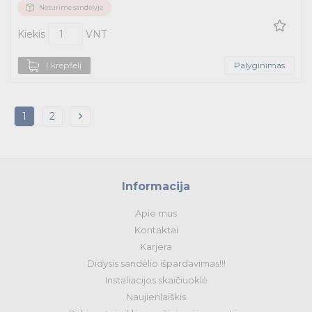
Neturime sandėlyje
Kiekis
VNT
Į krepšelį
Palyginimas
1
2
Informacija
Apie mus
Kontaktai
Karjera
Didysis sandėlio išpardavimas!!!
Instaliacijos skaičiuoklė
Naujienlaiškis