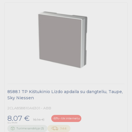
8588.1 TP Kištukinio Lizdo apdaila su dangteliu, Taupe,
Sky Niessen
2CLA858810A6301 - ABB
8.07 €
-50% – tik internetu
16.14 €
Su PVM
Turime sandėlyje (3)
3 d.d.