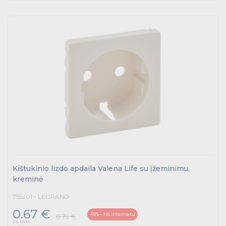
Kištukinio lizdo apdaila Valena Life su įžeminimu,
kreminė
755201 - LEGRAND
0.67 €
-15% – tik internetu
0.79 €
Su PVM