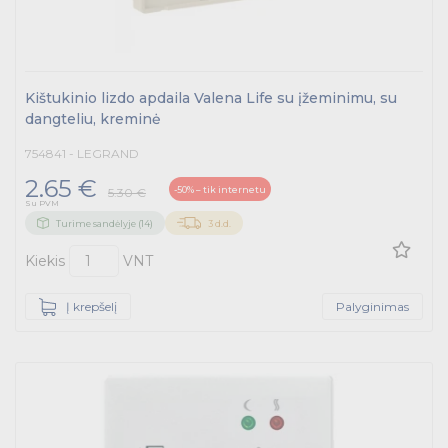
Kištukinio lizdo apdaila Valena Life su įžeminimu, su
dangteliu, kreminė
754841 - LEGRAND
2.65 €
-50% – tik internetu
5.30 €
Su PVM
Turime sandėlyje (14)
3 d.d.
Kiekis
VNT
Į krepšelį
Palyginimas