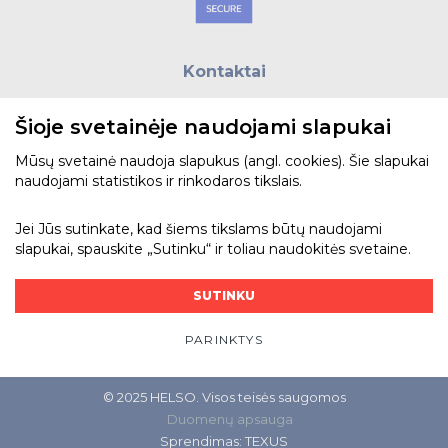
Kontaktai
E.paštas:
biuras@helso.lt
Šioje svetainėje naudojami slapukai
Telefonas:
+370 5 215 0070
Adresas: Vilkpėdės g. 4, LT-03151, Vilnius
Mūsų svetainė naudoja slapukus (angl. cookies). Šie slapukai
naudojami statistikos ir rinkodaros tikslais.
Žiūrėti žemėlapyje
Jei Jūs sutinkate, kad šiems tikslams būtų naudojami
slapukai, spauskite „Sutinku“ ir toliau naudokitės svetaine.
Bendraukime
SUTINKU
PARINKTYS
© 2025 HELSO. Visos teisės saugomos
Duomenų apsauga
Sprendimas:
TEXUS