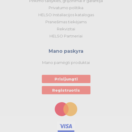
Pirkimo taisyklės, grąžinimai ir garantija
Privatumo politika
HELSO Instaliacijos katalogas
Pranešimas tiekėjams
Rekvizitai
HELSO Partneriai
Mano paskyra
Mano pamėgti produktai
Prisijungti
Registruotis