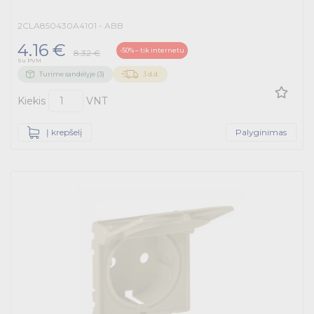
2CLA850430A4101 - ABB
4.16 €
-50% – tik internetu
8.32 €
Su PVM
Turime sandėlyje (3)
3 d.d.
Kiekis
VNT
Į krepšelį
Palyginimas