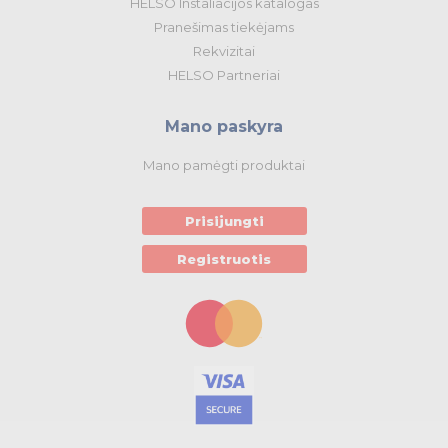
HELSO Instaliacijos katalogas
Pranešimas tiekėjams
Rekvizitai
HELSO Partneriai
Mano paskyra
Mano pamėgti produktai
Prisijungti
Registruotis