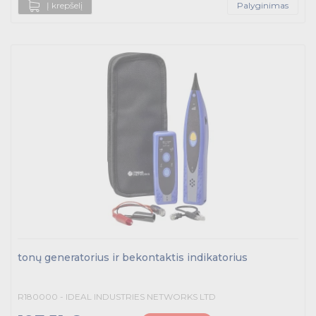
Į krepšelį
Palyginimas
Prekės saulės jėgainėms
Energetikos prekės
Išmanūs namai - Trust sistemos
Buitiniai jungikliai, kištukiniai lizdai ir priedai
Kabelius laikančių metalinių sistemų produktai
Tvirtinimo medžiagos, instaliacijos jungtys
Telekomunikacijų prekės
Apšvietimo prekės
tonų generatorius ir bekontaktis indikatorius
R180000 - IDEAL INDUSTRIES NETWORKS LTD