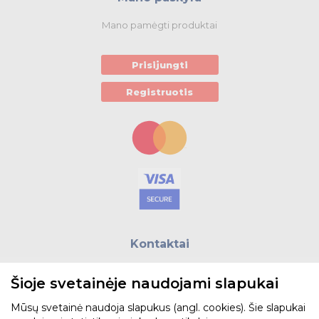
Mano pamėgti produktai
Prisijungti
Registruotis
Kontaktai
E.paštas:
biuras@helso.lt
Šioje svetainėje naudojami slapukai
Telefonas:
+370 5 215 0070
Adresas: Vilkpėdės g. 4, LT-03151, Vilnius
Mūsų svetainė naudoja slapukus (angl. cookies). Šie slapukai