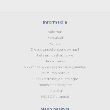
Tvirtinimo medžiagos, instaliacijos jungtys
Telekomunikacijų prekės
Informacija
Apšvietimo prekės
Apie mus
Kontaktai
Karjera
Didysis sandėlio išpardavimas!!!
Instaliacijos skaičiuoklė
Naujienlaiškis
Pirkimo taisyklės, grąžinimai ir garantija
Privatumo politika
HELSO Instaliacijos katalogas
Pranešimas tiekėjams
Rekvizitai
HELSO Partneriai
Mano paskyra