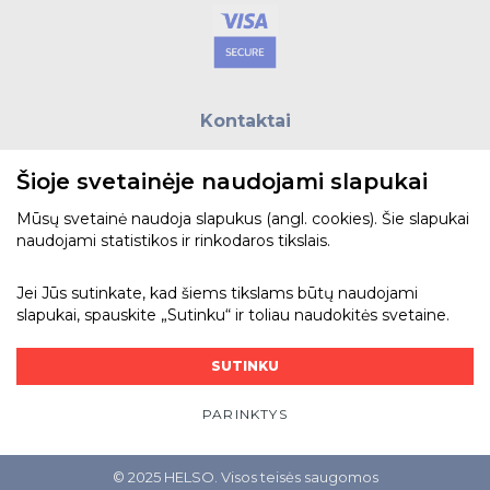
Kontaktai
E.paštas:
biuras@helso.lt
Šioje svetainėje naudojami slapukai
Telefonas:
+370 5 215 0070
Adresas: Vilkpėdės g. 4, LT-03151, Vilnius
Mūsų svetainė naudoja slapukus (angl. cookies). Šie slapukai
naudojami statistikos ir rinkodaros tikslais.
Žiūrėti žemėlapyje
Jei Jūs sutinkate, kad šiems tikslams būtų naudojami
slapukai, spauskite „Sutinku“ ir toliau naudokitės svetaine.
Bendraukime
SUTINKU
PARINKTYS
© 2025 HELSO. Visos teisės saugomos