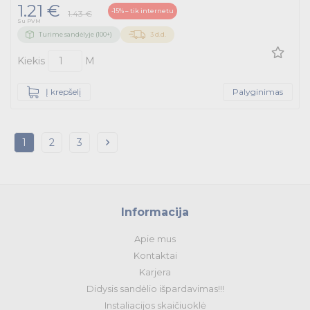
1.21 €
-15% – tik internetu
1.43 €
Su PVM
Turime sandėlyje (100+)
3 d.d.
Kiekis
M
Į krepšelį
Palyginimas
1
2
3
Informacija
Apie mus
Kontaktai
Karjera
Didysis sandėlio išpardavimas!!!
Instaliacijos skaičiuoklė