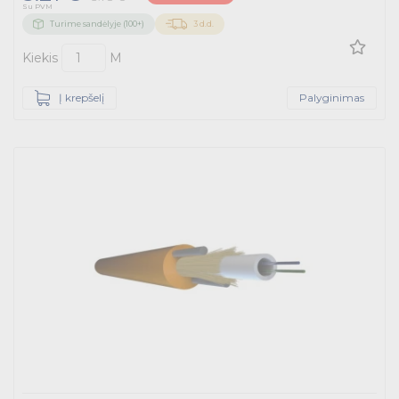
Su PVM
Turime sandėlyje (100+)
3 d.d.
Kiekis
M
Į krepšelį
Palyginimas