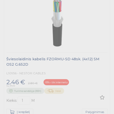
Šviesolaidinis kabelis FZORMU-SD 48sk. (4x12) SM
OS2 G.652D
L10956 - NESTOR CABLES
2.46 €
-15% – tik internetu
2.89 €
Su PVM
Turime sandėlyje (100+)
3 d.d.
Kiekis
M
Į krepšelį
Palyginimas