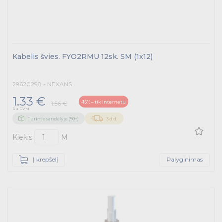
Kabelis švies. FYO2RMU 12sk. SM (1x12)
29620298 - NEXANS
1.33 €
-15% – tik internetu
1.56 €
Su PVM
Turime sandėlyje (50+)
3 d.d.
Kiekis
M
Į krepšelį
Palyginimas