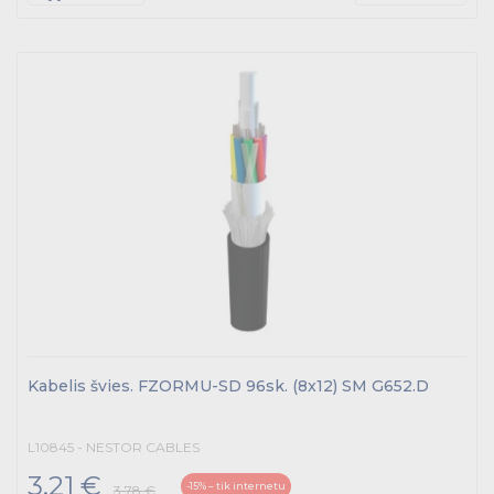
Kabelis švies. FZORMU-SD 96sk. (8x12) SM G652.D
L10845 - NESTOR CABLES
3.21 €
-15% – tik internetu
3.78 €