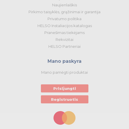
Naujienlaiškis
Pirkimo taisyklės, grąžinimai ir garantija
Privatumo politika
HELSO Instaliacijos katalogas
Pranešimas tiekėjams
Rekvizitai
HELSO Partneriai
Mano paskyra
Mano pamėgti produktai
Prisijungti
Registruotis