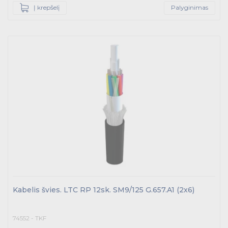
Į krepšelį
Palyginimas
Kabelis švies. LTC RP 12sk. SM9/125 G.657.A1 (2x6)
74552 - TKF