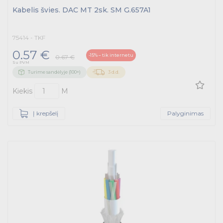
Kabelis švies. DAC MT 2sk. SM G.657A1
75414 - TKF
0.57 €
-15% – tik internetu
0.67 €
Su PVM
Turime sandėlyje (100+)
3 d.d.
Kiekis
M
Į krepšelį
Palyginimas