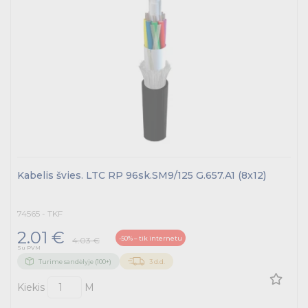
Kabelis švies. LTC RP 96sk.SM9/125 G.657.A1 (8x12)
74565 - TKF
2.01 €
-50% – tik internetu
4.03 €
Su PVM
Turime sandėlyje (100+)
3 d.d.
Kiekis
M