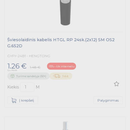
Šviesolaidinis kabelis HTGL RP 24sk.(2x12) SM OS2
G.652D
GYFY-24B1 - HENGTONG
1.26 €
-15% – tik internetu
1.48 €
Su PVM
Turime sandėlyje (50+)
3 d.d.
Kiekis
M
Į krepšelį
Palyginimas