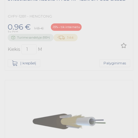
Tvirtinimo medžiagos, instaliacijos jungtys
GYFY-12B1 - HENGTONG
Telekomunikacijų prekės
0.96 €
-15% – tik internetu
1.13 €
Apšvietimo prekės
Su PVM
Turime sandėlyje (100+)
3 d.d.
Kiekis
M
Į krepšelį
Palyginimas