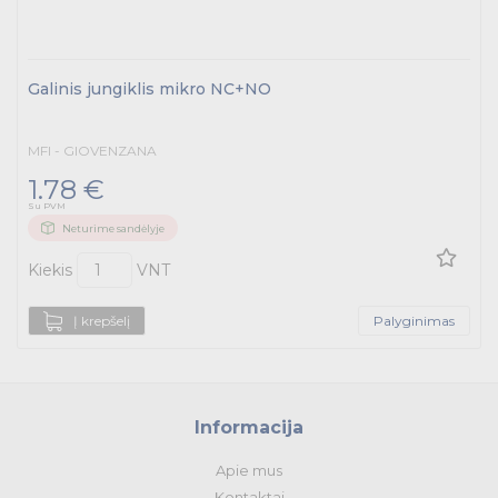
Galinis jungiklis mikro NC+NO
MFI - GIOVENZANA
1.78 €
Su PVM
Neturime sandėlyje
Kiekis
VNT
Į krepšelį
Palyginimas
Informacija
Apie mus
Kontaktai