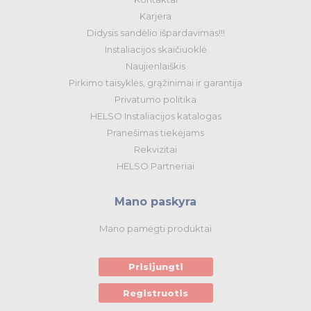
Karjera
Didysis sandėlio išpardavimas!!!
Instaliacijos skaičiuoklė
Naujienlaiškis
Pirkimo taisyklės, grąžinimai ir garantija
Privatumo politika
HELSO Instaliacijos katalogas
Pranešimas tiekėjams
Rekvizitai
HELSO Partneriai
Mano paskyra
Mano pamėgti produktai
Prisijungti
Registruotis