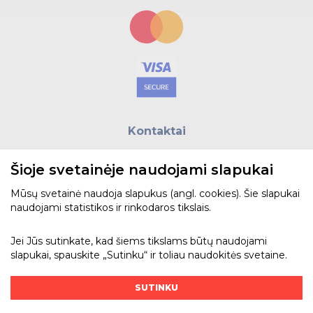
Kontaktai
E.paštas:
biuras@helso.lt
Šioje svetainėje naudojami slapukai
Telefonas:
+370 5 215 0070
Adresas: Vilkpėdės g. 4, LT-03151, Vilnius
Mūsų svetainė naudoja slapukus (angl. cookies). Šie slapukai
naudojami statistikos ir rinkodaros tikslais.
Žiūrėti žemėlapyje
Jei Jūs sutinkate, kad šiems tikslams būtų naudojami
slapukai, spauskite „Sutinku“ ir toliau naudokitės svetaine.
Bendraukime
SUTINKU