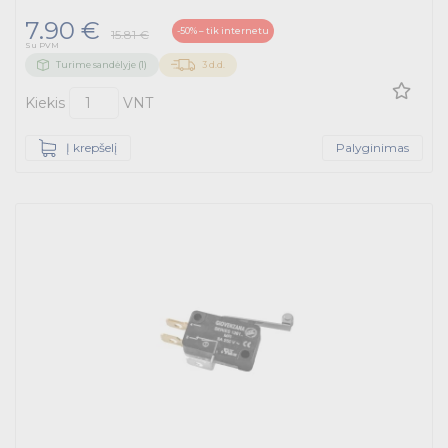
Išmanūs namai - Trust sistemos
7.90 €
-50% – tik internetu
15.81 €
Su PVM
Buitiniai jungikliai, kištukiniai lizdai ir priedai
Turime sandėlyje (1)
3 d.d.
Kabelius laikančių metalinių sistemų produktai
Kiekis
VNT
Tvirtinimo medžiagos, instaliacijos jungtys
Į krepšelį
Palyginimas
Telekomunikacijų prekės
Apšvietimo prekės