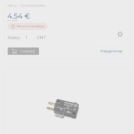
MFI.2 - GIOVENZANA
4.54 €
Su PVM
Neturime sandėlyje
Kiekis
VNT
Į krepšelį
Palyginimas