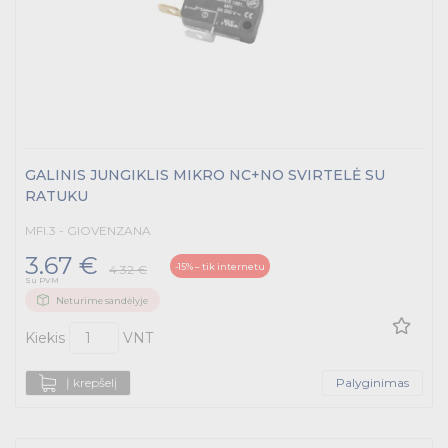
GALINIS JUNGIKLIS MIKRO NC+NO SVIRTELĖ SU
RATUKU
MFI.3 - GIOVENZANA
3.67 €
-15% – tik internetu
4.32 €
Su PVM
Neturime sandėlyje
Kiekis
VNT
Į krepšelį
Palyginimas