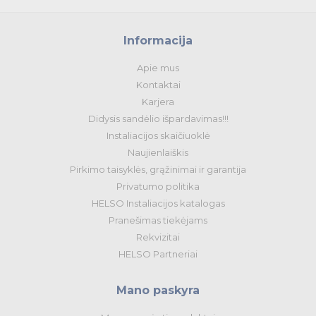
Įrankiai ir baterijos
Pramoniniai kištukai
Informacija
Apie mus
Pramoninė paskirstymo įranga
Kontaktai
Karjera
Skydai ir papildoma įranga
Didysis sandėlio išpardavimas!!!
Tvirtinimas ir izoliacija
Instaliacijos skaičiuoklė
Naujienlaiškis
Variklių valdymas
Pirkimo taisyklės, grąžinimai ir garantija
Privatumo politika
Prekės saulės jėgainėms
HELSO Instaliacijos katalogas
Pranešimas tiekėjams
Energetikos prekės
Rekvizitai
HELSO Partneriai
Išmanūs namai - Trust sistemos
Mano paskyra
Buitiniai jungikliai, kištukiniai lizdai ir priedai