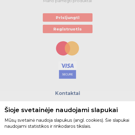
Mano pamėgti produktai
Kabelius laikančių metalinių sistemų produktai
Prisijungti
Tvirtinimo medžiagos, instaliacijos jungtys
Registruotis
Telekomunikacijų prekės
Apšvietimo prekės
Kontaktai
E.paštas:
biuras@helso.lt
Šioje svetainėje naudojami slapukai
Telefonas:
+370 5 215 0070
Adresas: Vilkpėdės g. 4, LT-03151, Vilnius
Mūsų svetainė naudoja slapukus (angl. cookies). Šie slapukai
naudojami statistikos ir rinkodaros tikslais.
Žiūrėti žemėlapyje