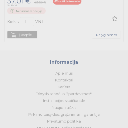
37.01 €
-15% – tik internetu
43.55 €
Su PVM
Neturime sandėlyje
Kiekis
VNT
Į krepšelį
Palyginimas
Informacija
Apie mus
Kontaktai
Karjera
Didysis sandėlio išpardavimas!!!
Instaliacijos skaičiuoklė
Naujienlaiškis
Pirkimo taisyklės, grąžinimai ir garantija
Privatumo politika
HELSO Instaliacijos katalogas