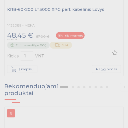
Tvirtinimo medžiagos, instaliacijos jungtys
KRB-60-200 L=3000 XPG perf. kabelinis Lovys
Telekomunikacijų prekės
1432089 - MEKA
Apšvietimo prekės
48.45 €
-15% – tik internetu
57.00 €
Su PVM
Turime sandėlyje (100+)
3 d.d.
Kiekis
VNT
Į krepšelį
Palyginimas
Rekomenduojami
produktai
%