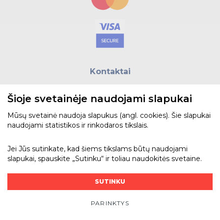
Kontaktai
E.paštas:
biuras@helso.lt
Šioje svetainėje naudojami slapukai
Telefonas:
+370 5 215 0070
Adresas: Vilkpėdės g. 4, LT-03151, Vilnius
Mūsų svetainė naudoja slapukus (angl. cookies). Šie slapukai
naudojami statistikos ir rinkodaros tikslais.
Žiūrėti žemėlapyje
Jei Jūs sutinkate, kad šiems tikslams būtų naudojami
slapukai, spauskite „Sutinku“ ir toliau naudokitės svetaine.
Bendraukime
SUTINKU
PARINKTYS