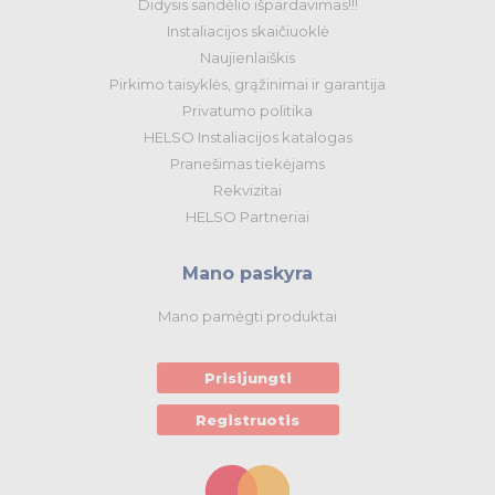
Didysis sandėlio išpardavimas!!!
Tvirtinimo medžiagos, instaliacijos jungtys
Instaliacijos skaičiuoklė
Naujienlaiškis
Telekomunikacijų prekės
Pirkimo taisyklės, grąžinimai ir garantija
Privatumo politika
Apšvietimo prekės
HELSO Instaliacijos katalogas
Pranešimas tiekėjams
Rekvizitai
HELSO Partneriai
Mano paskyra
Mano pamėgti produktai
Prisijungti
Registruotis