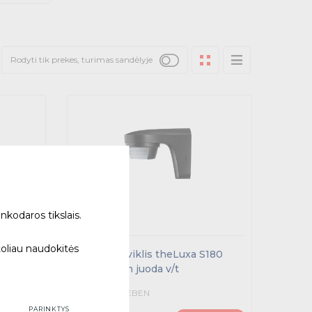
Rodyti tik prekes, turimas sandėlyje
nkodaros tikslais.
toliau naudokitės
E180
Judesio daviklis theLuxa S180
IP55 D=12m juoda v/t
1010506 - THEBEN
PARINKTYS