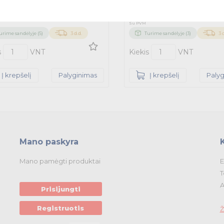
.04
27.49
-15% – tik internetu
-15% – t
100.04
32.34
€
€
€
Su PVM
urime sandėlyje (5)
3 d.d.
Turime sandėlyje (3)
3 
s
VNT
Kiekis
VNT
Į krepšelį
Palyginimas
Į krepšelį
Paly
Mano paskyra
Mano pamėgti produktai
E
T
A
Prisijungti
Registruotis
Ž