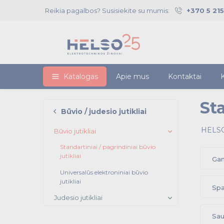
Reikia pagalbos? Susisiekite su mumis:
+370 5 21
Katalogas
Apie mus
Kontaktai
K
Sta
Būvio / judesio jutikliai
HELSO
Būvio jutikliai
Standartiniai / pagrindiniai būvio
jutikliai
Gam
Universalūs elektroniniai būvio
jutikliai
Spa
Judesio jutikliai
Sau