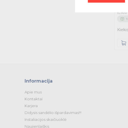
85
€
Su PVM
T
Kieki
Informacija
Apie mus
Kontaktai
Karjera
Didysis sandėlio išpardavimas!!!
Instaliacijos skaičiuoklė
Naujienlaiškis