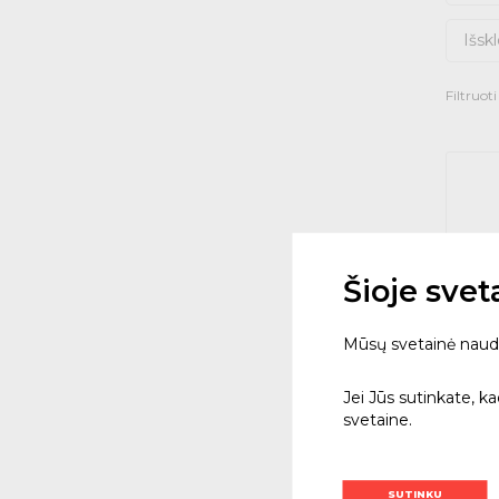
Išskl
Filtruot
Šioje sve
Mūsų svetainė naudoja
Jei Jūs sutinkate, k
Būvio
svetaine.
100 
20805
SUTINKU