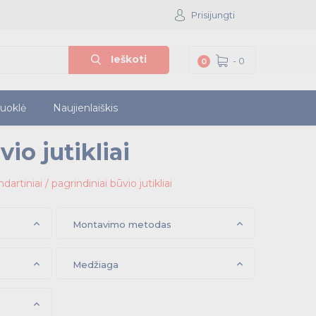
Prisijungti
Ieškoti
-
0
0
iuoklė
Naujienlaiškis
io jutikliai
dartiniai / pagrindiniai būvio jutikliai
Montavimo metodas
Medžiaga