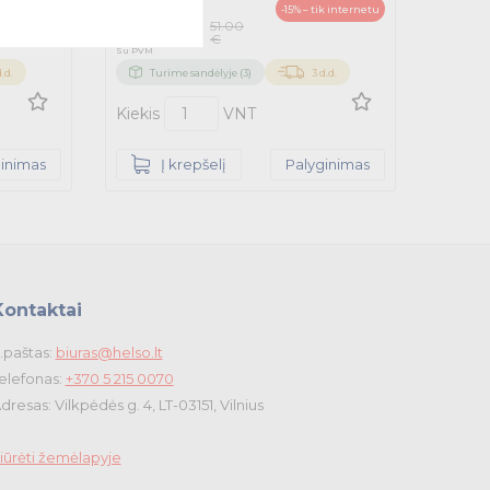
43.35
ik internetu
-15% – tik internetu
51.00
€
€
Su PVM
d.d.
Turime sandėlyje (3)
3 d.d.
Kiekis
VNT
ginimas
Į krepšelį
Palyginimas
Kontaktai
.paštas:
biuras@helso.lt
elefonas:
+370 5 215 0070
dresas: Vilkpėdės g. 4, LT-03151, Vilnius
iūrėti žemėlapyje