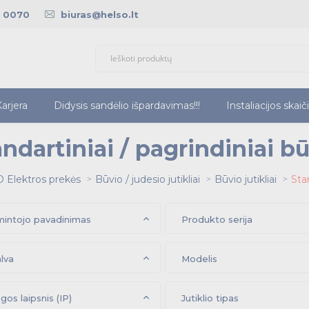
5 0070
biuras@helso.lt
arjera
Didysis sandėlio išpardavimas!!!
Instaliacijos skaič
ndartiniai / pagrindiniai būv
 Elektros prekės
Būvio / judesio jutikliai
Būvio jutikliai
Stan
intojo pavadinimas
Produkto serija
lva
Modelis
gos laipsnis (IP)
Jutiklio tipas