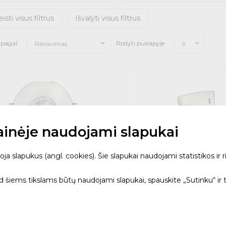
eisti visus filtrus
Išvalyti visus filtrus
i pagal
Rodyti puslapyje
Rikiavimas
9
tainėje naudojami slapukai
 slapukus (angl. cookies). Šie slapukai naudojami statistikos ir ri
ad šiems tikslams būtų naudojami slapukai, spauskite „Sutinku“ ir 
 daviklis the Ronda P360-
Judesio daviklis theLuxa 
DE WH p/t baltas
WH IP55 Baltas v/t
60 - THEBEN
1010205 - THEBEN