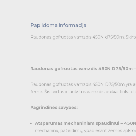
Papildoma informacija
Raudonas gofruotas vamzdis 450N d75/50m. Skirtas
Raudonas gofruotas vamzdis 450N D75/50m – 
Raudonas gofruotas vamzdis 450N D75/50m yra aukš
žeme. Šis tvirtas ir lankstus vamzdis puikiai tinka
Pagrindinės savybės:
Atsparumas mechaniniam spaudimui – 450
mechaninių pažeidimų, ypač esant žemės apkro