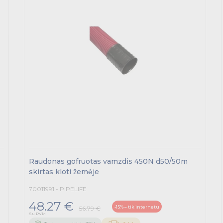
Raudonas gofruotas vamzdis 450N d50/50m
skirtas kloti žemėje
70011991 - PIPELIFE
48.27 €
-15% – tik internetu
56.79 €
Su PVM