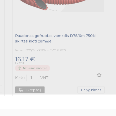
Raudonas gofruotas vamzdis D75/6m 750N
skirtas kloti žemėje
VamzdD75/6m 750N - EVOPIPES
16.17 €
Su PVM
Neturime sandėlyje
Kiekis
VNT
Į krepšelį
Palyginimas