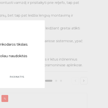
tuoti vamzdį ir prisitaikyti prie reljefo, taip pat
nių, bet taip pat leidžia lengvą montavimą ir
ama sujungimų poreikį ir leidžiant greitai atlikti
omas ir identifikuojamas įvairiose sistemose, ypač
nkodaros tikslais.
toliau naudokitės
us, telekomunikacijų laidus ir kitus inžinerinius
osiose, tiek komercinėse ir pramoninėse aplinkose.
PARINKTYS
%
%