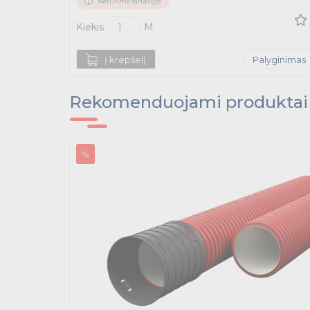
Neturime sandėlyje
Kiekis
M
Į krepšelį
Palyginimas
Rekomenduojami produktai
%