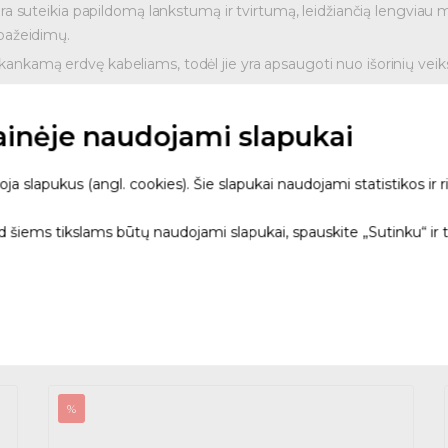
ra suteikia papildomą lankstumą ir tvirtumą, leidžiančią lengviau mon
pažeidimų.
nkamą erdvę kabeliams, todėl jie yra apsaugoti nuo išorinių veiks
akankamą ilgį tiek didesniems, tiek mažesniems projektams, sumažind
tainėje naudojami slapukai
kabelių apsaugos sistemos spalva, kurios dėka vamzdis lengvai mat
 slapukus (angl. cookies). Šie slapukai naudojami statistikos ir ri
ad šiems tikslams būtų naudojami slapukai, spauskite „Sutinku“ ir 
ikiai tinka įvairiems kabeliams apsaugoti, įskaitant elektros kabeli
o mechaniniam spaudimui ir ilgaamžiškumo, jis tinka tiek gyvenam
%