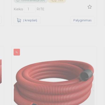
Turime sandėlyje (50+)
3 d.d.
Kiekis
RITĖ
Į krepšelį
Palyginimas
%