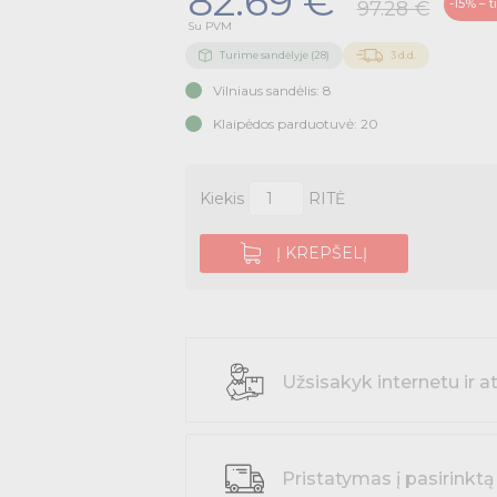
82.69 €
-15% – t
97.28 €
Su PVM
Turime sandėlyje (28)
3 d.d.
Vilniaus sandėlis: 8
Klaipėdos parduotuvė: 20
Kiekis
RITĖ
Į KREPŠELĮ
Užsisakyk internetu i
Pristatymas į pasirinktą