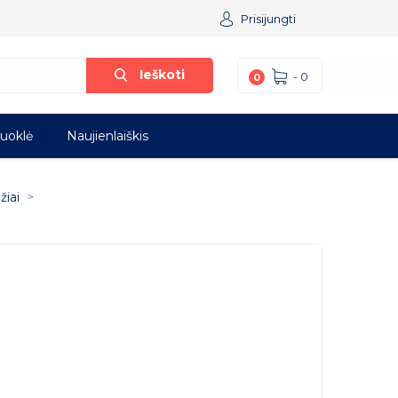
Prisijungti
Ieškoti
-
0
0
iuoklė
Naujienlaiškis
žiai