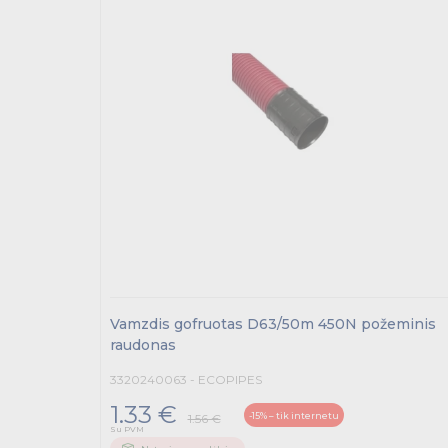
Vamzdis gofruotas D63/50m 450N požeminis
raudonas
3320240063 - ECOPIPES
1.33 €
-15% – tik internetu
1.56 €
Su PVM