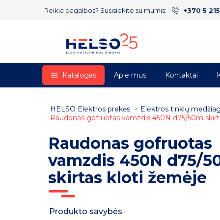
Reikia pagalbos? Susisiekite su mumis:
+370 5 21
Katalogas
Apie mus
Kontaktai
K
HELSO Elektros prekės
Elektros tinklų medžia
s
Raudonas gofruotas vamzdis 450N d75/50m skirta
Raudonas gofruotas
vamzdis 450N d75/5
skirtas kloti žemėje
Produkto savybės