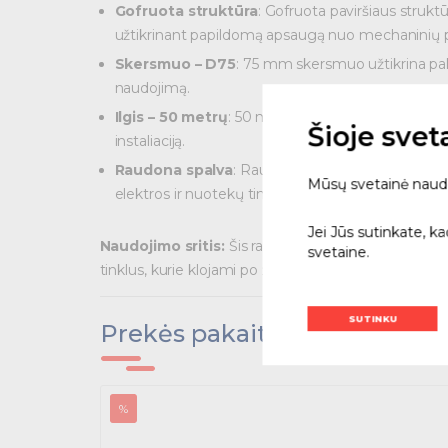
Gofruota struktūra
: Gofruota paviršiaus struktū
užtikrinant papildomą apsaugą nuo mechaninių 
Skersmuo – D75
: 75 mm skersmuo užtikrina paka
naudojimą.
Ilgis – 50 metrų
: 50 metrų ilgio ritė suteikia p
Šioje sve
instaliaciją.
Raudona spalva
: Raudona spalva yra tradicinė 
Mūsų svetainė naudoja
elektros ir nuotekų tinkluose.
Jei Jūs sutinkate, k
Naudojimo sritis:
Šis raudonas gofruotas vamzdis pu
svetaine.
tinklus, kurie klojami po žeme. Dėl savo atsparum
SUTINKU
Prekės pakaitalai
%