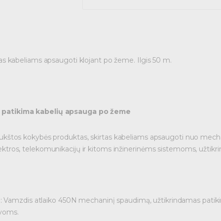
 kabeliams apsaugoti klojant po žeme. Ilgis 50 m.
patikima kabelių apsauga po žeme
tos kokybės produktas, skirtas kabeliams apsaugoti nuo mechanin
 elektros, telekomunikacijų ir kitoms inžinerinėms sistemoms, užtik
N
: Vamzdis atlaiko 450N mechaninį spaudimą, užtikrindamas patikim
voms.