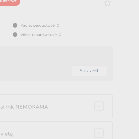
ik internetu
Kauno parduotuvė: 0
Vilniaus parduotuvė: 0
Susisiekti
r atsiimk NEMOKAMAI
 vietą