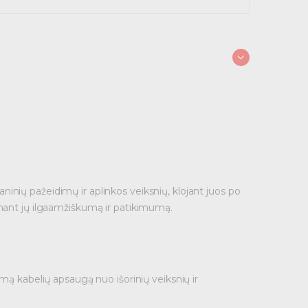
ių pažeidimų ir aplinkos veiksnių, klojant juos po
rinant jų ilgaamžiškumą ir patikimumą.
ą kabelių apsaugą nuo išorinių veiksnių ir