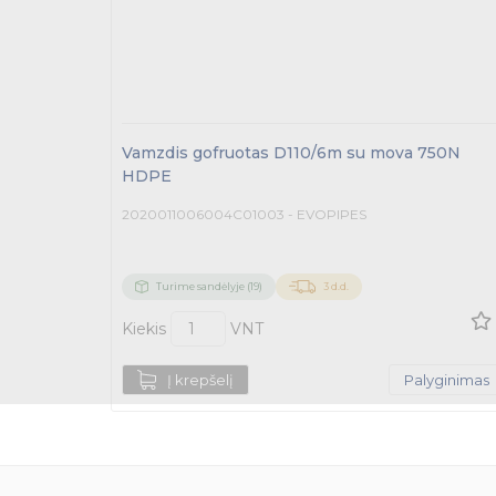
Vamzdis gofruotas D110/6m su mova 750N
HDPE
2020011006004C01003 - EVOPIPES
Turime sandėlyje (19)
3 d.d.
Kiekis
VNT
Į krepšelį
Palyginimas