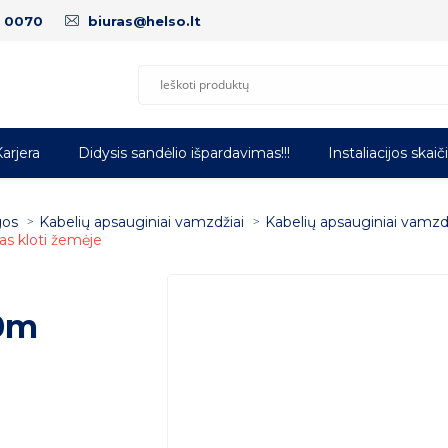
5 0070
biuras@helso.lt
arjera
Didysis sandėlio išpardavimas!!!
Instaliacijos skaič
gos
Kabelių apsauginiai vamzdžiai
Kabelių apsauginiai vamzd
s kloti žemėje
0m