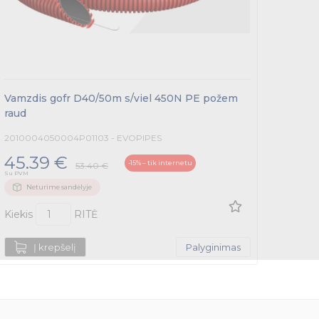
Vamzdis gofr D40/50m s/viel 450N PE požem
Vamzd
raud
juoda
2010004050004P01103 - EVOPIPES
100202
45.39 €
52.
-15% – tik internetu
53.40 €
Su PVM
Su PVM
Neturime sandėlyje
Tur
Kiekis
RITĖ
Kiekis
Į krepšelį
Palyginimas