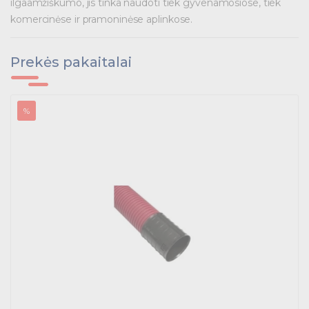
ilgaamžiškumo, jis tinka naudoti tiek gyvenamosiose, tiek
komercinėse ir pramoninėse aplinkose.
Prekės pakaitalai
%