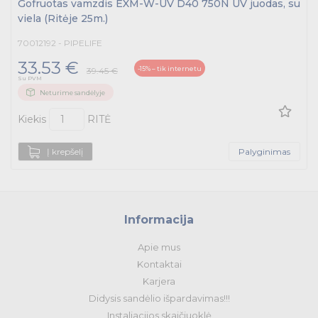
Gofruotas vamzdis EXM-W-UV D40 750N UV juodas, su
viela (Ritėje 25m.)
70012192 - PIPELIFE
33.53 €
-15% – tik internetu
39.45 €
Su PVM
Neturime sandėlyje
Kiekis
RITĖ
Į krepšelį
Palyginimas
Informacija
Apie mus
Kontaktai
Karjera
Didysis sandėlio išpardavimas!!!
Instaliacijos skaičiuoklė