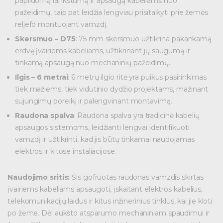
papildomą lankstumą ir apsaugą kabeliams nuo
pažeidimų, taip pat leidžia lengviau prisitaikyti prie žemės
reljefo montuojant vamzdį.
Skersmuo – D75
: 75 mm skersmuo užtikrina pakankamą
erdvę įvairiems kabeliams, užtikrinant jų saugumą ir
tinkamą apsaugą nuo mechaninių pažeidimų.
Ilgis – 6 metrai
: 6 metrų ilgio ritė yra puikus pasirinkimas
tiek mažiems, tiek vidutinio dydžio projektams, mažinant
sujungimų poreikį ir palengvinant montavimą.
Raudona spalva
: Raudona spalva yra tradicinė kabelių
apsaugos sistemoms, leidžianti lengvai identifikuoti
vamzdį ir užtikrinti, kad jis būtų tinkamai naudojamas
elektros ir kitose instaliacijose.
Naudojimo sritis:
Šis gofruotas raudonas vamzdis skirtas
įvairiems kabeliams apsaugoti, įskaitant elektros kabelius,
telekomunikacijų laidus ir kitus inžinerinius tinklus, kai jie kloti
po žeme. Dėl aukšto atsparumo mechaniniam spaudimui ir