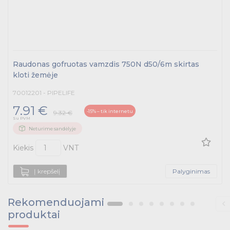
Raudonas gofruotas vamzdis 750N d50/6m skirtas
kloti žemėje
70012201 - PIPELIFE
7.91 €
-15% – tik internetu
9.32 €
Su PVM
Neturime sandėlyje
Kiekis
VNT
Į krepšelį
Palyginimas
Rekomenduojami
produktai