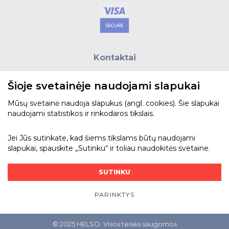
Kontaktai
E.paštas:
biuras@helso.lt
Šioje svetainėje naudojami slapukai
Telefonas:
+370 5 215 0070
Adresas: Vilkpėdės g. 4, LT-03151, Vilnius
Mūsų svetainė naudoja slapukus (angl. cookies). Šie slapukai
naudojami statistikos ir rinkodaros tikslais.
Žiūrėti žemėlapyje
Jei Jūs sutinkate, kad šiems tikslams būtų naudojami
slapukai, spauskite „Sutinku“ ir toliau naudokitės svetaine.
Bendraukime
SUTINKU
PARINKTYS
© 2025 HELSO. Visos teisės saugomos