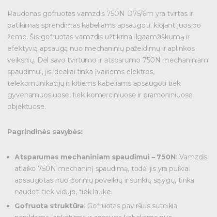
Raudonas gofruotas vamzdis 750N D75/6m yra tvirtas ir
patikimas sprendimas kabeliams apsaugoti, klojant juos po
žeme. Šis gofruotas vamzdis užtikrina ilgaamžiškumą ir
efektyvią apsaugą nuo mechaninių pažeidimų ir aplinkos
veiksnių. Dėl savo tvirtumo ir atsparumo 750N mechaniniam
spaudimui, jis idealiai tinka įvairiems elektros,
telekomunikacijų ir kitiems kabeliams apsaugoti tiek
gyvenamuosiuose, tiek komerciniuose ir pramoniniuose
objektuose.
Pagrindinės savybės:
Atsparumas mechaniniam spaudimui – 750N
: Vamzdis
atlaiko 750N mechaninį spaudimą, todėl jis yra puikiai
apsaugotas nuo išorinių poveikių ir sunkių sąlygų, tinka
naudoti tiek viduje, tiek lauke.
Gofruota struktūra
: Gofruotas paviršius suteikia