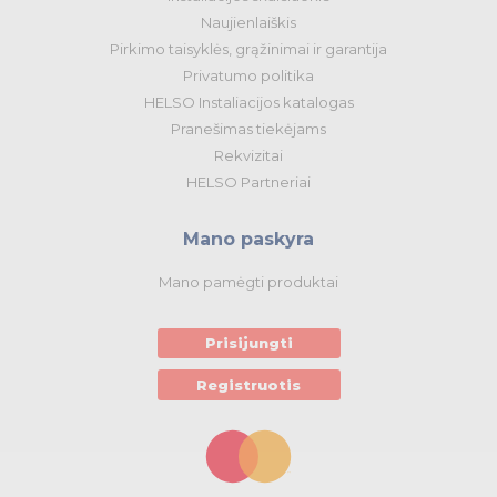
Naujienlaiškis
Pirkimo taisyklės, grąžinimai ir garantija
Privatumo politika
HELSO Instaliacijos katalogas
Pranešimas tiekėjams
Rekvizitai
HELSO Partneriai
Mano paskyra
Mano pamėgti produktai
Prisijungti
Registruotis