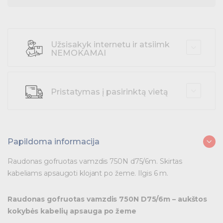
Variklių valdymas
Prekės saulės jėgainėms
Užsisakyk internetu ir atsiimk
NEMOKAMAI
Energetikos prekės
Išmanūs namai - Trust sistemos
Pristatymas į pasirinktą vietą
Buitiniai jungikliai, kištukiniai lizdai ir priedai
Kabelius laikančių metalinių sistemų produktai
Papildoma informacija
Tvirtinimo medžiagos, instaliacijos jungtys
Raudonas gofruotas vamzdis 750N d75/6m. Skirtas
Telekomunikacijų prekės
kabeliams apsaugoti klojant po žeme. Ilgis 6 m.
Apšvietimo prekės
Raudonas gofruotas vamzdis 750N D75/6m – aukštos
kokybės kabelių apsauga po žeme