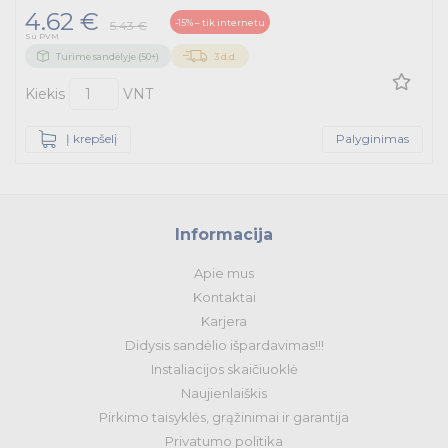
4.62 €
-15% – tik internetu
5.43 €
Su PVM
Turime sandėlyje (50+)
3 d.d.
Kiekis
VNT
Į krepšelį
Palyginimas
Informacija
Apie mus
Kontaktai
Karjera
Didysis sandėlio išpardavimas!!!
Instaliacijos skaičiuoklė
Naujienlaiškis
Pirkimo taisyklės, grąžinimai ir garantija
Privatumo politika