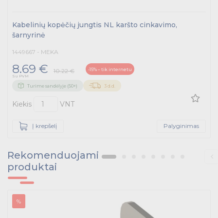
Kabelinių kopėčių jungtis NL karšto cinkavimo,
šarnyrinė
1449667 - MEKA
8.69 €
-15% – tik internetu
10.22 €
Su PVM
Turime sandėlyje (50+)
3 d.d.
Kiekis
VNT
Į krepšelį
Palyginimas
Rekomenduojami
produktai
%