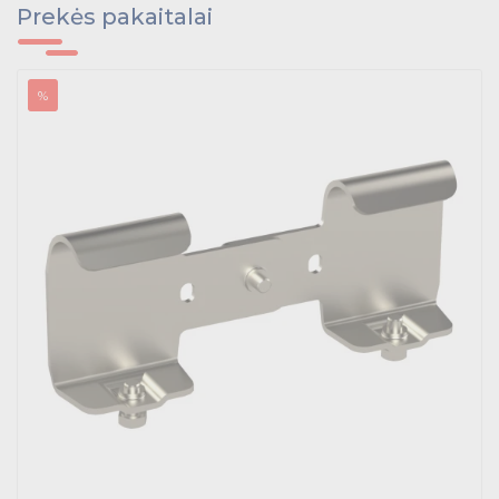
Tvirtinimo medžiagos, instaliacijos jungtys
Prekės pakaitalai
Telekomunikacijų prekės
%
Apšvietimo prekės