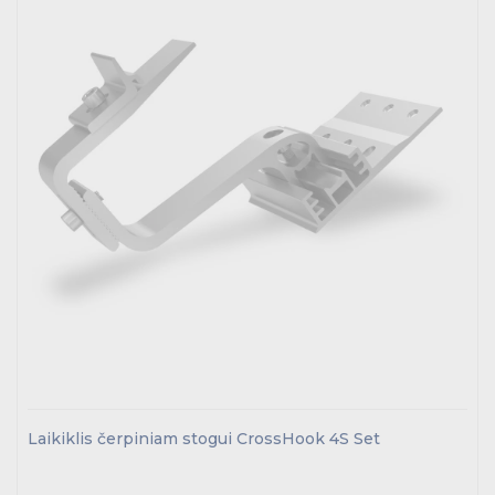
Energetikos prekės
Išmanūs namai - Trust sistemos
Buitiniai jungikliai, kištukiniai lizdai ir priedai
Kabelius laikančių metalinių sistemų produktai
Tvirtinimo medžiagos, instaliacijos jungtys
Telekomunikacijų prekės
Apšvietimo prekės
Laikiklis čerpiniam stogui CrossHook 4S Set