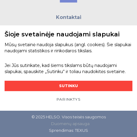
Kontaktai
E.paštas:
biuras@helso.lt
Šioje svetainėje naudojami slapukai
Telefonas:
+370 5 215 0070
Adresas: Vilkpėdės g. 4, LT-03151, Vilnius
Mūsų svetainė naudoja slapukus (angl. cookies). Šie slapukai
naudojami statistikos ir rinkodaros tikslais.
Žiūrėti žemėlapyje
Jei Jūs sutinkate, kad šiems tikslams būtų naudojami
slapukai, spauskite „Sutinku“ ir toliau naudokitės svetaine.
Bendraukime
SUTINKU
PARINKTYS
© 2025 HELSO. Visos teisės saugomos
Duomenų apsauga
Sprendimas:
TEXUS