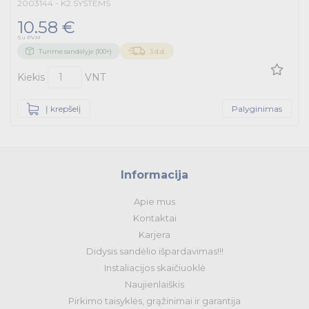
2003144 - K2 SYSTEMS
10.58 €
Su PVM
Turime sandėlyje (100+)
3 d.d.
Kiekis
VNT
Į krepšelį
Palyginimas
Informacija
Apie mus
Kontaktai
Karjera
Didysis sandėlio išpardavimas!!!
Instaliacijos skaičiuoklė
Naujienlaiškis
Pirkimo taisyklės, grąžinimai ir garantija