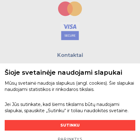
Kontaktai
E.paštas:
biuras@helso.lt
Šioje svetainėje naudojami slapukai
Telefonas:
+370 5 215 0070
Adresas: Vilkpėdės g. 4, LT-03151, Vilnius
Mūsų svetainė naudoja slapukus (angl. cookies). Šie slapukai
naudojami statistikos ir rinkodaros tikslais.
Žiūrėti žemėlapyje
Jei Jūs sutinkate, kad šiems tikslams būtų naudojami
slapukai, spauskite „Sutinku“ ir toliau naudokitės svetaine.
Bendraukime
SUTINKU
PARINKTYS