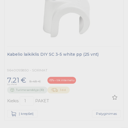
Kabelius laikančių metalinių sistemų produktai
Tvirtinimo medžiagos, instaliacijos jungtys
Telekomunikacijų prekės
Apšvietimo prekės
Kabelio laikiklis DIY SC 3-5 white pp (25 vnt)
9640095850 - SORMAT
7.21 €
-15% – tik internetu
8.48 €
Su PVM
Turime sandėlyje (30)
3 d.d.
Kiekis
PAKET
Į krepšelį
Palyginimas