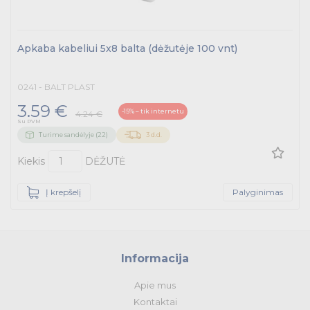
Apkaba kabeliui 5x8 balta (dėžutėje 100 vnt)
0241 - BALT PLAST
3.59 €
-15% – tik internetu
4.24 €
Su PVM
Turime sandėlyje (22)
3 d.d.
Kiekis
DĖŽUTĖ
Į krepšelį
Palyginimas
Informacija
Apie mus
Kontaktai