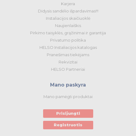
Karjera
Didysis sandėlio išpardavimas!!!
Instaliacijos skaičiuoklė
Naujienlaiškis
Pirkimo taisyklės, grąžinimai ir garantija
Privatumo politika
HELSO Instaliacijos katalogas
Pranešimas tiekėjams
Rekvizitai
HELSO Partneriai
Mano paskyra
Mano pamėgti produktai
Prisijungti
Registruotis