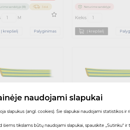
urime sandėlyje (18)
3 d.d.
Neturime sandėlyje
s
M
Kiekis
Į krepšelį
Palyginimas
Į krepšelį
Paly
tainėje naudojami slapukai
 slapukus (angl. cookies). Šie slapukai naudojami statistikos ir ri
CPT-3/1.5-45-SP geltonas/
EN-DCPT-38/19-45-SP gel
ad šiems tikslams būtų naudojami slapukai, spauskite „Sutinku“ ir 
s termovamzdelis
žalias termovamzdelis