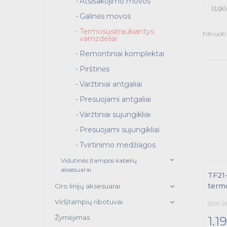
Atsišakojimo movos
Išskl
Galinės movos
Termosusitraukiantys
Filtruot
vamzdeliai
Remontiniai komplektai
Pirštinės
Varžtiniai antgaliai
Presuojami antgaliai
Varžtiniai sujungikliai
Presuojami sujungikliai
Tvirtinimo medžiagos
Vidutinės įtampos kabelių
aksesuarai
TF21-
term
Oro linijų aksesuarai
Viršįtampių ribotuvai
309-2
Žymėjimas
1.1