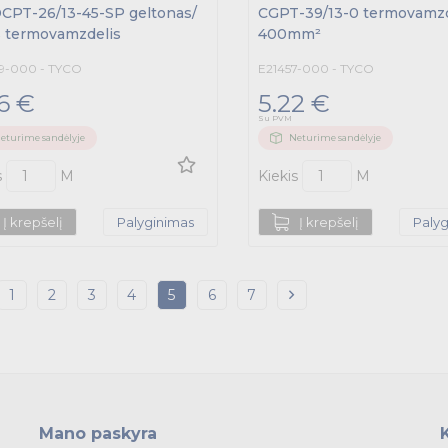
CPT-26/13-45-SP geltonas/
CGPT-39/13-0 termovamzd
s termovamzdelis
400mm²
9-000 - TYCO
E21457-000 - TYCO
6 €
5.22 €
Su PVM
eturime sandėlyje
Neturime sandėlyje
s
M
Kiekis
M
Į krepšelį
Palyginimas
Į krepšelį
Paly
1
2
3
4
5
6
7
Mano paskyra