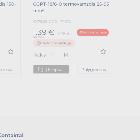
is 150-
CGPT-18/6-0 termovamzdis 25-95
mm²
C47829-000 - TYCO
1.39 €
-50% – tik internetu
2.78 €
Su PVM
Neturime sandėlyje
Kiekis
M
ginimas
Į krepšelį
Palyginimas
Kontaktai