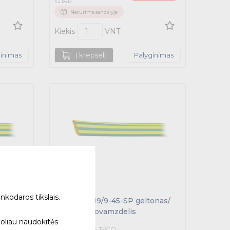
Su PVM
Neturime sandėlyje
Kiekis
VNT
ginimas
Į krepšelį
Palyginimas
nkodaros tikslais.
EN-DCPT-19/9-45-SP geltonas/
žalias termovamzdelis
tonas/
toliau naudokitės
F74998-000 - TYCO