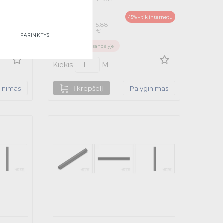
5.00
-15% – tik internetu
5.88
€
€
PARINKTYS
Su PVM
Neturime sandėlyje
Kiekis
M
ginimas
Į krepšelį
Palyginimas