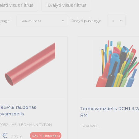
eisti visus filtrus
Išvalyti visus filtrus
i pagal
Rodyti puslapyje
Rikiavimas
9
9.5/4.8 raudonas
Termovamzdelis RCH1 3,2/
ovamzdelis
RM
0952 - HELLERMANN TYTON
- RADPOL
9 €
-50% – tik internetu
2.37 €