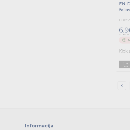
EN-D
žalia
E0182
6.9
Su PVM
N
Kieki
Informacija