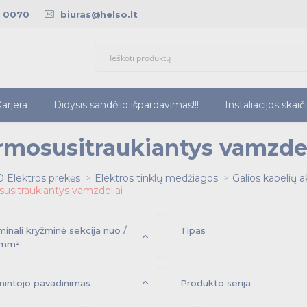
5 0070
biuras@helso.lt
arjera
Didysis sandėlio išpardavimas!!!
Instaliacijos skaič
rmosusitraukiantys vamzdel
 Elektros prekės
Elektros tinklų medžiagos
Galios kabelių a
usitraukiantys vamzdeliai
inali kryžminė sekcija nuo /
Tipas
, mm²
intojo pavadinimas
Produkto serija