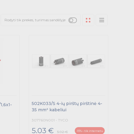
Rodyti tik prekes, turimas sandėlyje
502K033/S 4-ių pirštų pirštinė 4-
1,6x1-
35 mm² kabeliui
307760N001 - TYCO
5.03 €
-15% – tik internetu
5.92 €