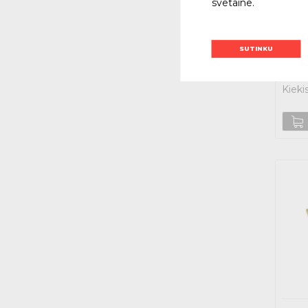
svetaine.
D2191
2.0
SUTINKU
Su PVM
N
Kieki