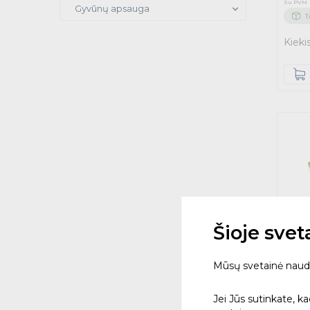
Su PVM
Gyvūnų apsauga
T
Kieki
Šioje sve
Mūsų svetainė naudoja
EN-D
Jei Jūs sutinkate, k
žalia