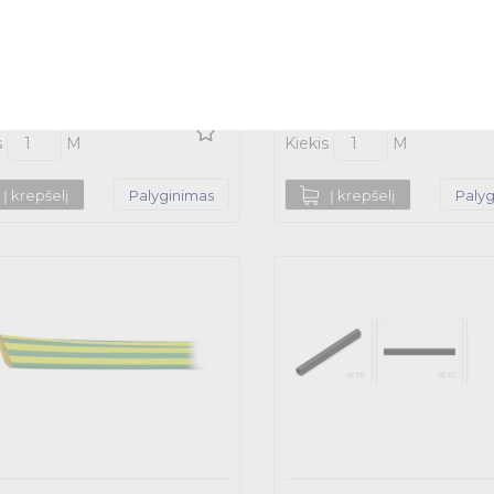
0-000 - TYCO
C62205-000 - TYCO
4 €
14.64 €
Su PVM
eturime sandėlyje
Neturime sandėlyje
s
M
Kiekis
M
Į krepšelį
Palyginimas
Į krepšelį
Paly