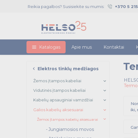
Reikia pagalbos? Susisiekite su mumis:
+370 5 21
Katalogas
Apie mus
Kontaktai
K
Te
Elektros tinklų medžiagos
HELSO
Žemos įtampos kabeliai
Termos
Vidutinės įtampos kabeliai
Kabelių apsauginiai vamzdžiai
Nom
Galios kabelių aksesuarai
iki
Žemos įtampos kabelių aksesuarai
Gam
Jungiamosios movos