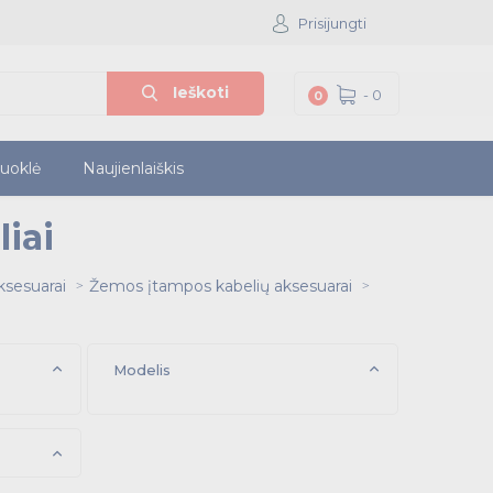
Prisijungti
Ieškoti
-
0
0
iuoklė
Naujienlaiškis
iai
ksesuarai
Žemos įtampos kabelių aksesuarai
Modelis