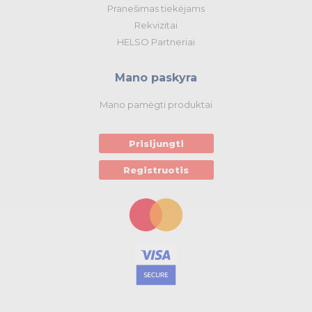
Pranešimas tiekėjams
Rekvizitai
HELSO Partneriai
Mano paskyra
Mano pamėgti produktai
Prisijungti
Registruotis