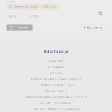
Potenciometrai
Tvirtinimas ir izoliacija
Su PVM
Postai
Neturime sandėlyje
3 d.d.
Signalinės armatūros priedai
Potenciometrai
Variklių valdymas
Kiekis
VNT
Signalinės armatūros priedai
Prekės saulės jėgainėms
Į krepšelį
Palyginimas
Energetikos prekės
Išmanūs namai - Trust sistemos
Informacija
Buitiniai jungikliai, kištukiniai lizdai ir priedai
Apie mus
Kontaktai
Kabelius laikančių metalinių sistemų produktai
Karjera
Didysis sandėlio išpardavimas!!!
Tvirtinimo medžiagos, instaliacijos jungtys
Instaliacijos skaičiuoklė
Naujienlaiškis
Telekomunikacijų prekės
Pirkimo taisyklės, grąžinimai ir garantija
Privatumo politika
Apšvietimo prekės
HELSO Instaliacijos katalogas