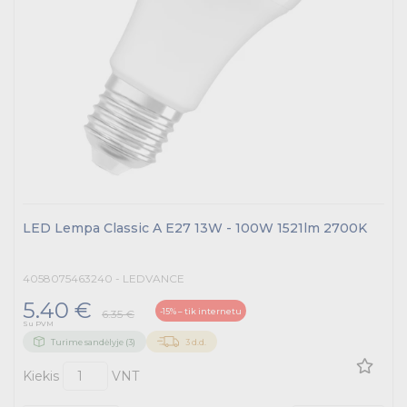
LED Lempa Classic A E27 13W - 100W 1521lm 2700K
4058075463240 - LEDVANCE
5.40 €
-15% – tik internetu
6.35 €
Su PVM
Turime sandėlyje (3)
3 d.d.
Kiekis
VNT