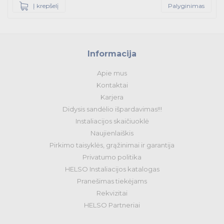
Į krepšelį
Palyginimas
Informacija
Apie mus
Kontaktai
Karjera
Didysis sandėlio išpardavimas!!!
Instaliacijos skaičiuoklė
Naujienlaiškis
Pirkimo taisyklės, grąžinimai ir garantija
Privatumo politika
HELSO Instaliacijos katalogas
Pranešimas tiekėjams
Rekvizitai
HELSO Partneriai